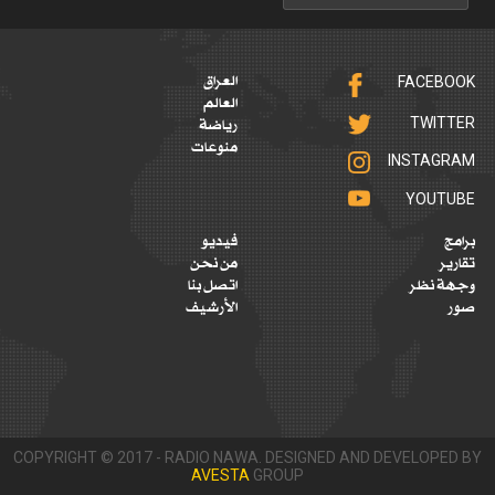
FACEBOOK
العراق
العالم
TWITTER
رياضة
منوعات
INSTAGRAM
YOUTUBE
برامج
فيديو
تقارير
من نحن
وجهة نظر
اتصل بنا
صور
الأرشيف
COPYRIGHT © 2017 - RADIO NAWA. DESIGNED AND DEVELOPED BY
AVESTA
GROUP