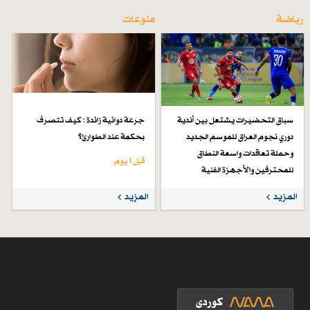
رياضة
منوعات
سباق التحضيرات يشتعل بين أندية
جرعة دوائية زائدة : كيف تتصرف
دوري نجوم العراق للموسم الجديد
بحكمة عند الطوارئ؟
وحملة تعاقدات واسعة النطاق
قبل 1 یوم
للمحترفين والأجهزة الفنية
قبل 5 أيام
المزيد
المزيد