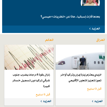
بعدما فازت إسبانيا... ماذا عن «نظريات» ميسي؟
المزيد
العراق
العالم
الزيدي يعتزم زيارة إيران وتركيا أواخر
زلزال بقوة 5 درجات يضرب جنوب
تموز لتعزيز التعاون الإقليمي
شرقي تركيا دون تسجيل خسائر
كبيرة
قبل 3 اسابیع
قبل 3 اسابیع
المزيد
المزيد