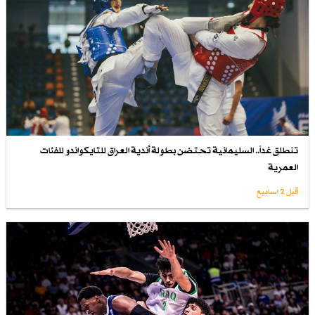
تنطلق غداً.. السليمانية تحتضن بطولة أندية العراق للتايكواندو للفئات
العمرية
قبل 2 اسابیع