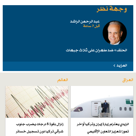
وجهة نظر
عبد الرحمن الراشد
قبل 7 ساعة
الحلف» ضد طهرانَ على ثلاث جبهات
المزيد
العراق
العالم
الزيدي يعتزم زيارة إيران وتركيا أواخر
زلزال بقوة 5 درجات يضرب جنوب
تموز لتعزيز التعاون الإقليمي
شرقي تركيا دون تسجيل خسائر