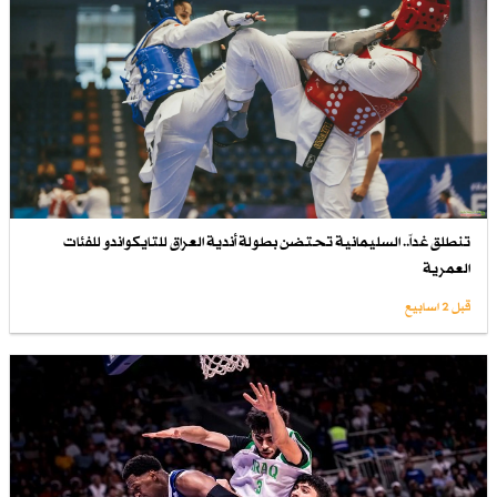
تنطلق غداً.. السليمانية تحتضن بطولة أندية العراق للتايكواندو للفئات
العمرية
قبل 2 اسابیع