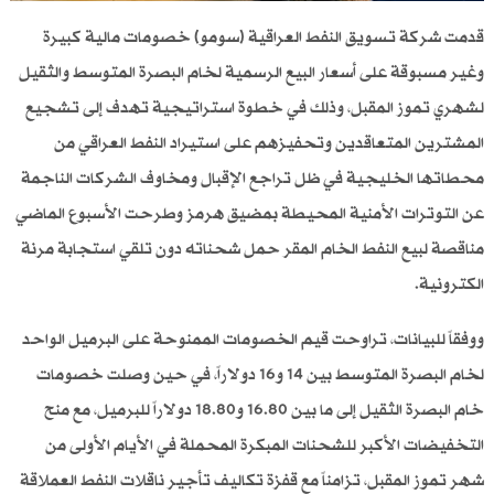
قدمت شركة تسويق النفط العراقية (سومو) خصومات مالية كبيرة
وغير مسبوقة على أسعار البيع الرسمية لخام البصرة المتوسط والثقيل
لشهري تموز المقبل، وذلك في خطوة استراتيجية تهدف إلى تشجيع
المشترين المتعاقدين وتحفيزهم على استيراد النفط العراقي من
محطاتها الخليجية في ظل تراجع الإقبال ومخاوف الشركات الناجمة
عن التوترات الأمنية المحيطة بمضيق هرمز وطرحت الأسبوع الماضي
مناقصة لبيع النفط الخام المقر حمل شحناته دون تلقي استجابة مرنة
الكترونية.
ووفقاً للبيانات، تراوحت قيم الخصومات الممنوحة على البرميل الواحد
لخام البصرة المتوسط بين 14 و16 دولاراً، في حين وصلت خصومات
خام البصرة الثقيل إلى ما بين 16.80 و18.80 دولاراً للبرميل، مع منح
التخفيضات الأكبر للشحنات المبكرة المحملة في الأيام الأولى من
شهر تموز المقبل، تزامناً مع قفزة تكاليف تأجير ناقلات النفط العملاقة