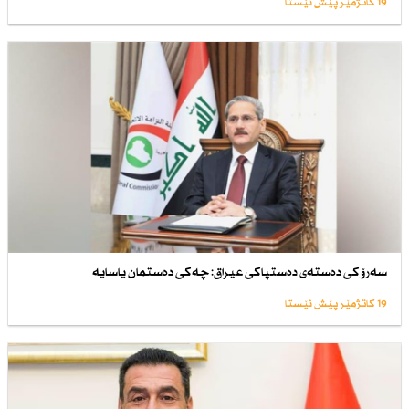
19 کاتژمێر پێش ئێستا
سەرۆكی دەستەی دەستپاكی عیراق: چەكی دەستمان یاسایە
19 کاتژمێر پێش ئێستا