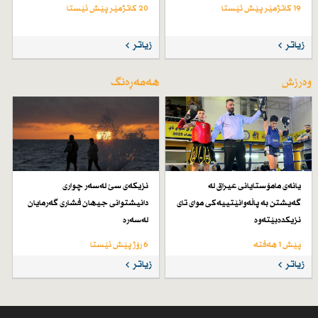
19 کاتژمێر پێش ئێستا
20 کاتژمێر پێش ئێستا
زیاتر
زیاتر
وەرزش
هەمەڕەنگ
یانەی مامۆستایانی عیراق لە
نزیكەی سێ لەسەر چواری
گەیشتن بە پاڵەوانێتییەكی موای تای
دانیشتوانی جیهان فشاری گەرمایان
نزیكدەبێتەوە
لەسەرە
پێش 1 هەفتە
6 رۆژ پێش ئێستا
زیاتر
زیاتر