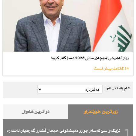
ریاز تەمیمی: موچەی ساڵی 2026 مسۆگەر كراوە
24 کاتژمێر پێش ئێستا
شەپۆلەکانی نەوا
زۆرترین خوێندراو
دواترین هەواڵ
1
نزیكەی سێ لەسەر چواری دانیشتوانی جیهان فشاری گەرمایان لەسەرە