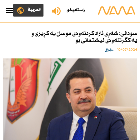
العربية
ڕاستەوخۆ
سودانی: شەڕی ئازادكردنەوەی موسڵ یەكڕیزی و
یەكگرتنەوەی نیشتمانی بو
10/07/2024
عێراق