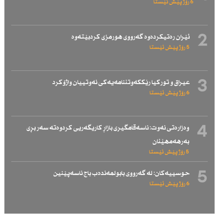
6 رۆژ پێش ئێستا
2
ئێران رەتیكردەوە گەرووی هورمزی كردبێتەوە
5 رۆژ پێش ئێستا
3
عیراق و توركیا رێككەوتننامەیەكی نەوتییان واژۆكرد
6 رۆژ پێش ئێستا
4
وەزارەتی نەوت: ناسەقامگیری بازاڕ كاریگەریی كردوەتە سەر بڕی
بەرهەمهێنان
5 رۆژ پێش ئێستا
5
حوسییەكان: لە گەرووی بابولمەندەب باج ناسەپێنین
6 رۆژ پێش ئێستا