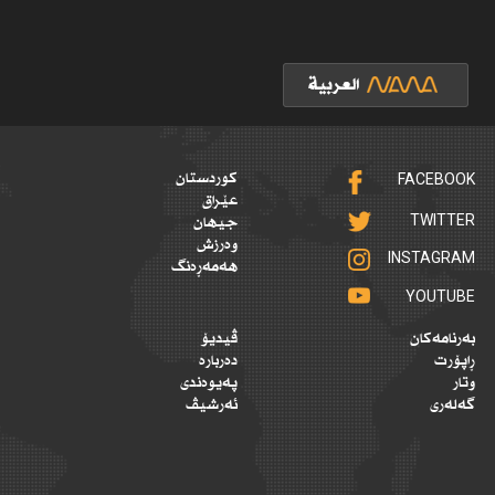
FACEBOOK
کوردستان
عێراق
TWITTER
جیهان
وەرزش
INSTAGRAM
هەمەڕەنگ
YOUTUBE
بەرنامەکان
ڤیدیۆ
ڕاپۆرت
دەربارە
وتار
پەیوەندی
گەلەری
ئەرشیڤ