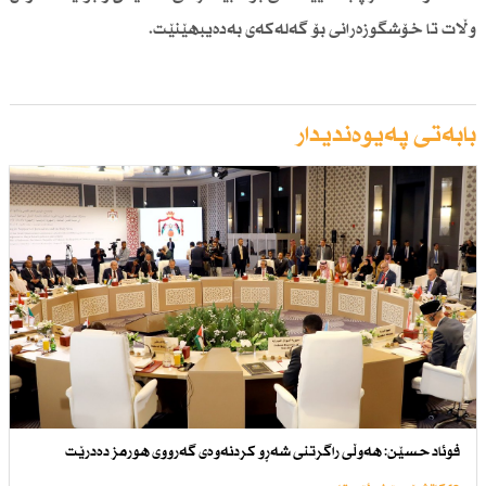
وڵات تا خۆشگوزەرانی بۆ گەلەكەی بەدەیبهێنێت.
بابەتی پەیوەندیدار
فوئاد حسێن: هەوڵی راگرتنی شەڕو كردنەوەی گەرووی هورمز دەدرێت