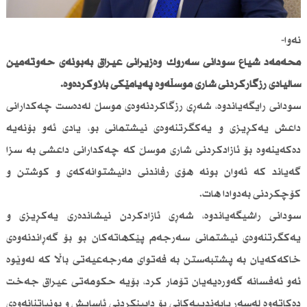
نەوا-
محەمەد شیاع سودانی سەرۆك وەزیرانی عیراق بەبۆنەی حەوتەمین
ساڵیادی رزگاركردنی شاری موسڵەوە پەیامێكی بڵاوكردەوە.
سودانی رایگەیاندوە، شەڕی رزگاكردنەوەی موسڵ لەدەست چەكدارانی
داعش یەكڕیزی و یەكگرتنەوەی نیشتمانی بو، یادی ئەو بۆنەیە
دەكەینەوە بۆ ئازادكردنی شاری موسڵ كە چەكدارانی داعشی بە سزا
گەیاند كە ئەوان بونە هۆی رفاندنی دانیشتوانەكەی و كوشتن و
كۆچكردنی بەدوادا هات.
سودانی راشیگەیاندوە، شەڕی ئازادكردن نیشاندەری یەكڕیزی و
یەكگرتنەوەی نیشتمانی سەرجەم پێكهاتەكان بو بۆ گەڕاندنەوەی
خاكەكەیان بە پشتبەستن بە فەتوای مەرجەعیەتی باڵا كە لەوێوە
ئەو ئەفسانە گەورەیەیان تۆمار كرد، بۆیە حكومەتی عیراق جەخت
دەكاتەوە لەسەر پابەندییەكانی بۆ دابینكردنی ئاسایش و بونیاتنانەوەی