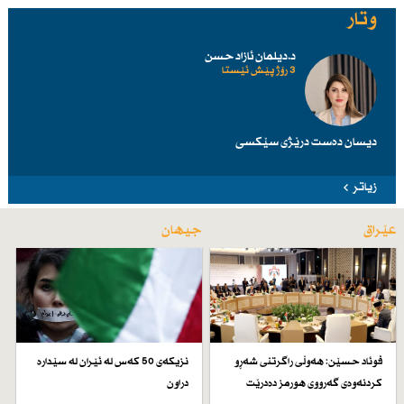
وتار
د.دیلمان ئازاد حسن
3 رۆژ پێش ئێستا
دیسان دەست درێژی سێكسی
زیاتر
عێراق
جیهان
فوئاد حسێن: هەوڵی راگرتنی شەڕو
نزیكەی 50 كەس لە ئێران لە سێدارە
كردنەوەی گەرووی هورمز دەدرێت
دراون