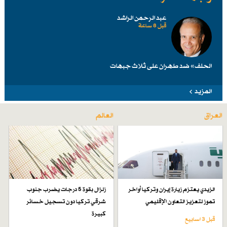
عبد الرحمن الراشد
قبل 8 ساعة
الحلف» ضد طهرانَ على ثلاث جبهات
المزيد
العراق
العالم
الزيدي يعتزم زيارة إيران وتركيا أواخر
زلزال بقوة 5 درجات يضرب جنوب
تموز لتعزيز التعاون الإقليمي
شرقي تركيا دون تسجيل خسائر
كبيرة
قبل 3 اسابیع