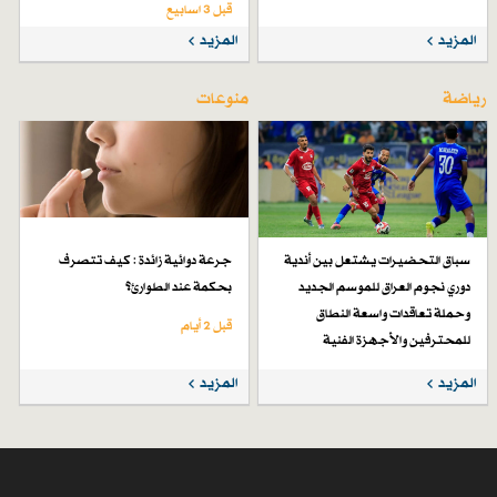
قبل 3 اسابیع
المزيد
المزيد
رياضة
منوعات
سباق التحضيرات يشتعل بين أندية
جرعة دوائية زائدة : كيف تتصرف
دوري نجوم العراق للموسم الجديد
بحكمة عند الطوارئ؟
وحملة تعاقدات واسعة النطاق
قبل 2 أيام
للمحترفين والأجهزة الفنية
قبل 6 أيام
المزيد
المزيد