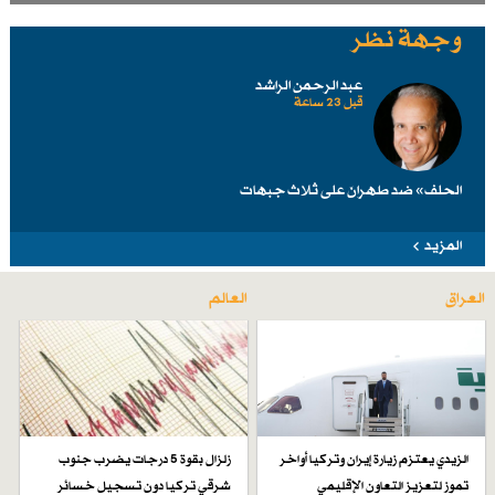
وجهة نظر
عبد الرحمن الراشد
قبل 23 ساعة
الحلف» ضد طهرانَ على ثلاث جبهات
المزيد
العراق
العالم
الزيدي يعتزم زيارة إيران وتركيا أواخر
زلزال بقوة 5 درجات يضرب جنوب
تموز لتعزيز التعاون الإقليمي
شرقي تركيا دون تسجيل خسائر