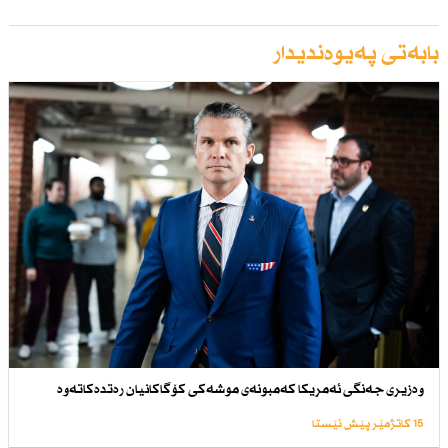
بابەتی پەیوەندیدار
وەزیری جەنگی ئەمریكا كەمبونەی موشەكی كۆگاكانیان رەتدەكاتەوە
15 کاتژمێر پێش ئێستا