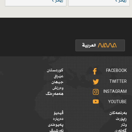
زیاتر
زیاتر
FACEBOOK
کوردستان
عێراق
TWITTER
جیهان
وەرزش
INSTAGRAM
هەمەڕەنگ
YOUTUBE
بەرنامەکان
ڤیدیۆ
ڕاپۆرت
دەربارە
وتار
پەیوەندی
گەلەری
ئەرشیڤ