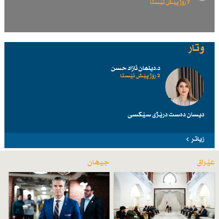
7 رۆژ پێش ئێستا
وتار
د.دیلمان ئازاد حسن
2 رۆژ پێش ئێستا
دیسان دەست درێژی سێكسی
زیاتر
عێراق
جیهان