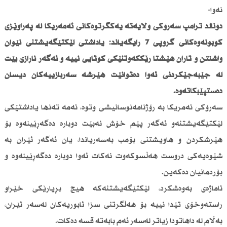
نەوا-
دۆناڵد ترامپ سەرۆكی ولایەتە یەكگرتوەكانی ئەمەریكا لە پەراوێزی
كۆبونەوەكانی گروپی 7 رایگەیاند: یاداشتی لێكتێگەیشتنی نێوان
واشنتن و تاران هێشتا رێككەوتنێكی كۆتایی نییە و ئەگەر ناڕازی بێت
لە جێبەجێكردنی ئەوا دەتوانێت هێرشە سەربازییەكان دیسان
دەستپێبكاتەوە.
سەرۆكی ئەمریكا بە رۆژنامەنوسانیشی وتوە، ئەمە تەنها یاداشتێكی
لێكتێگەیشتنەو ئەگەر پێم خۆش نەبێت دوبارە دەگەڕێینەوە بۆ
هێرشكردن و هاویشتنی بۆمب بەسەریاندا، یان ئەگەر ئێران بە
شێوەیەكی دروست هەڵسوكەوت نەكات ئەوا دوبارە دەگەڕێینەوە و
بۆردمانیان دەكەین.
ئاماژەی بەوەشكرد، لێكتێگەیشتنەكە هیچ بڕیارێكی خێراو
راستەوخۆی تێدا نییە بۆ هەڵگرتنی سزا ئابوریەكان لەسەر ئێران،
بەڵام لە داهاتودا زیاتر لەسەر ئەم بابەتە قسە دەكات.