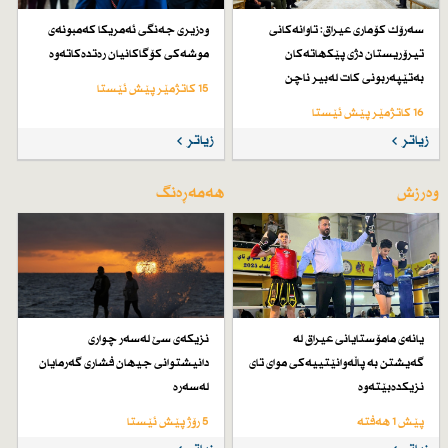
سەرۆك كۆماری عیراق: تاوانەكانی
وەزیری جەنگی ئەمریكا كەمبونەی
تیرۆریستان دژی پێكهاتەكان
موشەكی كۆگاكانیان رەتدەكاتەوە
بەتێپەربونی كات لەبیر ناچن
15 کاتژمێر پێش ئێستا
16 کاتژمێر پێش ئێستا
زیاتر
زیاتر
وەرزش
هەمەڕەنگ
یانەی مامۆستایانی عیراق لە
نزیكەی سێ لەسەر چواری
گەیشتن بە پاڵەوانێتییەكی موای تای
دانیشتوانی جیهان فشاری گەرمایان
نزیكدەبێتەوە
لەسەرە
پێش 1 هەفتە
5 رۆژ پێش ئێستا