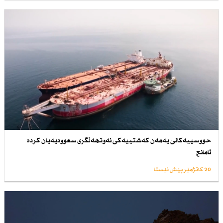
حووسییەكانی یەمەن كەشتییەكی نەوتهەڵگری سعوودیەیان كردە
ئامانج
20 کاتژمێر پێش ئێستا