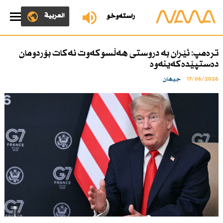
العربية
ڕاستەوخۆ
ترەمپ: ئێران بە دروستی هەڵسوكەوت نەكات بۆردومان
دەستپێدەكەینەوە
17/06/2026
جیهان