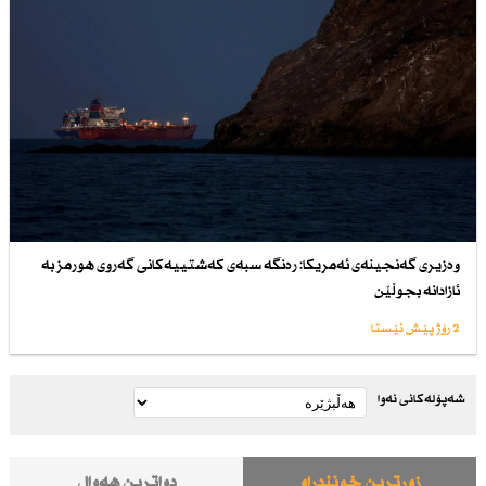
وەزیری گەنجینەی ئەمریكا: رەنگە سبەی كەشتییەكانی گەروی هورمز بە
ئازادانە بجوڵێن
2 رۆژ پێش ئێستا
شەپۆلەکانی نەوا
زۆرترین خوێندراو
دواترین هەواڵ