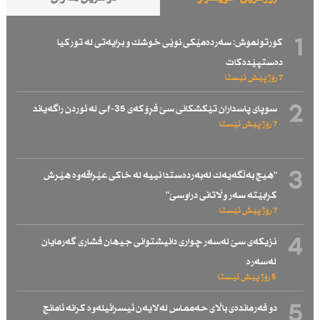
1
كورتولموش: سەردەمێكی نوێی خوشك و برایەتی لە توركیا
دەستپێدەكات
7 رۆژ پێش ئێستا
2
سوپای پاسداران تێكشكانی سێ فڕۆكەی f-35ـی لە ئوردن راگەیاند
7 رۆژ پێش ئێستا
3
"هیچ بەڵگەیەك لەبەردەستدا نییە لە خاكی عێراقەوە هێرش
كرابێتە سەر وڵاتانی دراوسێ"
7 رۆژ پێش ئێستا
4
نزیكەی سێ لەسەر چواری دانیشتوانی جیهان فشاری گەرمایان
لەسەرە
5 رۆژ پێش ئێستا
5
دو فەرماندەی باڵای حەممـاس لەلایەن ئیسرائیلەوە كرانە ئامانج