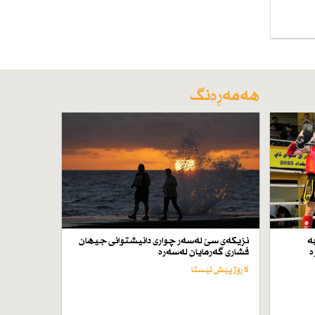
هەمەڕەنگ
ە
نزیكەی سێ لەسەر چواری دانیشتوانی جیهان
ە
فشاری گەرمایان لەسەرە
5 رۆژ پێش ئێستا