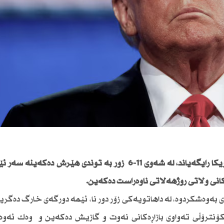
دۆناڵد ترەمپ سەرۆكی ویلایەتە یەكگرتوەكانی ئەمریكا رایگەیاند، لە شەوی 11-6 زۆر بە توندی هێرش د
كانی وڵاتی رۆژهەڵاتی ناوەڕاست دەكەین.
بەوەشكردوە، لە داهاتویەكی زۆر دور نا، ئێمە دورگەی خارگ دەگر
ۆنترۆڵی تەواوی بازاڕەكانی نەوت و گازیش دەكەین و وەك ئەوە