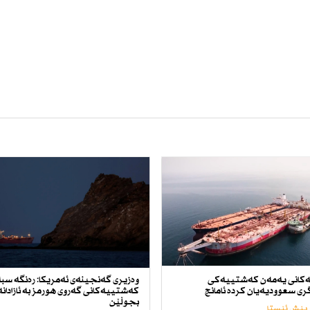
كانی یەمەن كەشتییەكی
وەزیری گەنجینەی ئەمریكا: رەنگە سب
ی سعوودیەیان كردە ئامانج
كەشتییەكانی گەروی هورمز بە ئازادانە
بجوڵێن