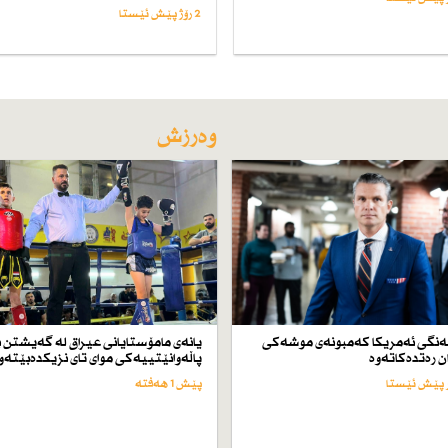
2 رۆژ پێش ئێستا
وەرزش
ەنگی ئەمریكا كەمبونەی موشەكی
یانەی مامۆستایانی عیراق لە گەیشتن ب
ن رەتدەكاتەوە
پاڵەوانێتییەكی موای تای نزیكدەبێتەو
پێش 1 هەفتە