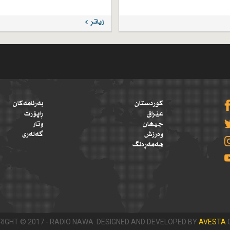
زیاتر
کوردستان
بەرنامەکان
عێراق
ڕاپۆرت
جیهان
وتار
وەرزش
گەلەری
هەمەڕەنگ
IGHT © 2017 - RADIO NAWA. DESIGNED AND DEVELOPED BY
AVESTA