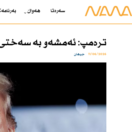
سەرەتا
هەواڵ
بەرنامەک
ترەمپ: ئەمشەو بە سەختی ل
11/06/2026
جیهان