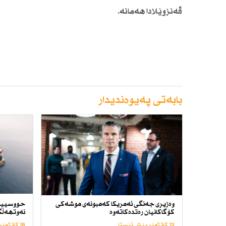
ڤەنزوێلادا هەمانە.
بابەتی پەیوەندیدار
وەزیری جەنگی ئەمریكا كەمبونەی موشەكی
حووسییە
كۆگاكانیان رەتدەكاتەوە
نەوتهەڵگر
13 کاتژمێر پێش ئێستا
18 کاتژمێر پێش ئێستا