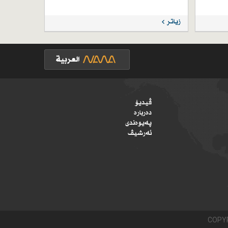
زیاتر
ڤیدیۆ
دەربارە
پەیوەندی
ئەرشیڤ
COPYR