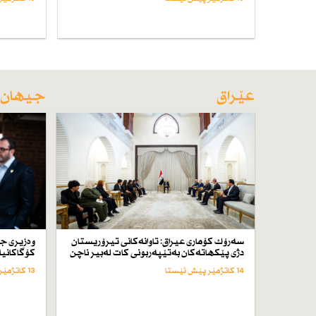
عێراق
جیهان
سەرۆك كۆماری عیراق: تاوانەكانی تیرۆریستان
وەزیری ج
دژی پێكهاتەكان بەتێپەربونی كات لەبیر ناچن
كۆگاكانیا
14 کاتژمێر پێش ئێستا
13 کاتژمێر پێش ئێستا