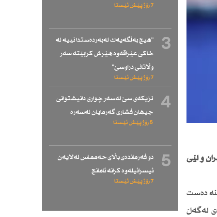
7 رۆژ پێش ئێستا
3
"هیچ بەڵگەیەك لەبەردەستدا نییە لە
خاكی عێراقەوە هێرش كرابێتە سەر
وڵاتانی دراوسێ"
7 رۆژ پێش ئێستا
4
نزیكەی سێ لەسەر چواری دانیشتوانی
جیهان فشاری گەرمایان لەسەرە
5 رۆژ پێش ئێستا
5
دو فەرماندەی باڵای حەممـاس لەلایەن
ەكەینە سەر ئێران و لێی
ئیسرائیلەوە كرانە ئامانج
7 رۆژ پێش ئێستا
ینە دەست
ی لەگەڵ