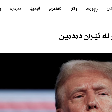
ان
ڕاپۆرت
وتار
گەلەری
ڤیدیۆ
دەربارە
پ
ە ئێران دەدەین