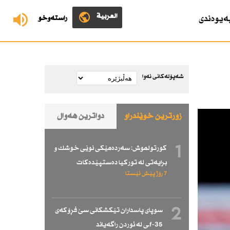
العربية
ەیوەندی
ڕاستەوخۆ
شەپۆلەکانی نەوا
زۆرترین خوێندراو
دواترین هەواڵ
1
كورتولموش: سەردەمێكی نوێی خوشك و
برایەتی لە توركیا دەستپێدەكات
7 رۆژ پێش ئێستا
2
سوپای پاسداران تێكشكانی سێ فڕۆكەی
f-35ـی لە ئوردن راگەیاند