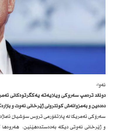
نەوا-
دەدەین و بەمزوانەش كۆنترۆڵی ژێرخانی نەوت و بازاڕە
سەرۆكی ئەمریكا لە پلاتفۆرمی تروس سۆشیاڵ ئاماژەی 
و ژێرخانی نەوتی دیكە بەدەستدەهێنین، هەروەها ك