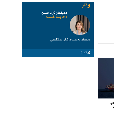
وتار
د.دیلمان ئازاد حسن
2 رۆژ پێش ئێستا
دیسان دەست درێژی سێكسی
زیاتر
ەی