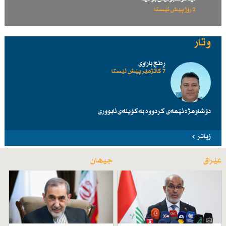
2 رۆژ پێش ئێستا
وتار
ڕەنج باراوی
7 کاتژمێر پێش ئێستا
دۆشاومژە ئێمەی کردووە بەکۆیلەی ئابووری
زیاتر
عێراق
جیهان