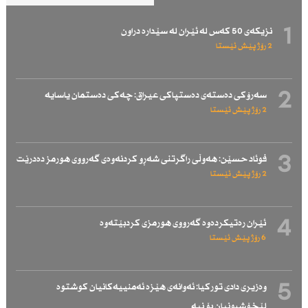
1
نزیكەی 50 كەس لە ئێران لە سێدارە دراون
2 رۆژ پێش ئێستا
2
سەرۆكی دەستەی دەستپاكی عیراق: چەكی دەستمان یاسایە
2 رۆژ پێش ئێستا
3
فوئاد حسێن: هەوڵی راگرتنی شەڕو كردنەوەی گەرووی هورمز دەدرێت
2 رۆژ پێش ئێستا
4
ئێران رەتیكردەوە گەرووی هورمزی كردبێتەوە
6 رۆژ پێش ئێستا
5
وەزیری دادی توركیا: ئەوانەی هێزە ئەمنییەكانیان كوشتوە
لێخۆشبونیان بۆ نیە