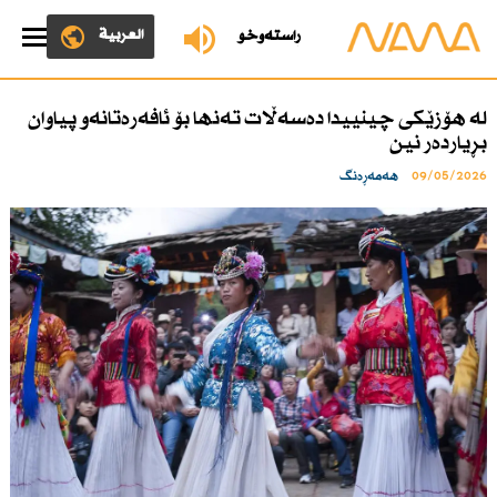
العربية
ڕاستەوخۆ
لە هۆزێكی چینییدا دەسەڵات تەنها بۆ ئافەرەتانەو پیاوان
بڕیاردەر نین
09/05/2026
هەمەڕەنگ