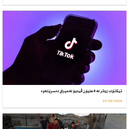
تیكتۆك زیاتر لە 4 ملیۆن ڤیدیۆ لەعیراق دەسڕێتەوە
22/06/2026