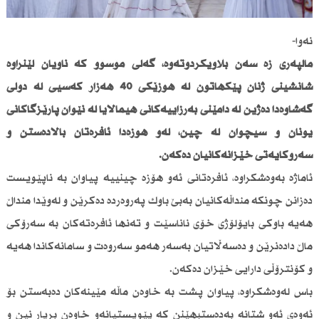
نەوا-
ماڵپەڕی زە سەن بڵاویكردۆتەوە، گەلی مۆسۆو كە ناویان لێنراوە
شانشینی ژنان پێكهاتون لە هۆزێكی 40 هەزار كەسیی لە دۆڵی
گەشاوەدا دەژین لە دامێنی بەرزاییەكانی هیمالایا لە نێوان پارێزگاكانی
یونان و سیچوان لە چین، لەو هۆزەدا ئافرەتان باڵادەستن و
سەرۆكایەتی خێزانەكانیان دەكەن.
ئاماژە بەوەشكراوە، ئافرەتانی ئەو هۆزە چینییە پیاوان بە ناپێویست
دەزانن چونكە منداڵەكانیان بەبێ باوك پەروەردە دەكرێن و لەوێدا منداڵ
هەیە باوكی بایۆلۆژی خۆی ناناسێت و تەنها ئافرەتەكان بە سەرۆكی
ماڵ دادەنرێن و دەسەڵاتیان بەسەر هەمو سەروەت و سامانەكاندا هەیە
و كۆنترۆڵی دارایی خێزان دەكەن.
باس لەوەشكراوە، پیاوان پشت بە خاوەن ماڵە مێینەكان دەبەستن بۆ
ئەوەی ئەو شتانە بەدەستبهێنن كە پێویستیانەو خاوەن بڕیار نین و