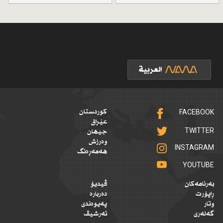
FACEBOOK
کوردستان
عێراق
TWITTER
جیهان
وەرزش
INSTAGRAM
هەمەڕەنگ
YOUTUBE
بەرنامەکان
ڤیدیۆ
ڕاپۆرت
دەربارە
وتار
پەیوەندی
گەلەری
ئەرشیڤ