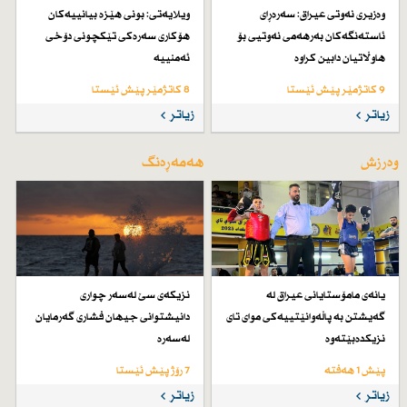
وەزیری نەوتی عیراق: سەرەڕای
ویلایەتی: بونی هێزە بیانییەكان
ئاستەنگەكان بەرهەمی نەوتیی بۆ
هۆكاری سەرەكی تێكچونی دۆخی
هاوڵاتیان دابین كراوە
ئەمنییە
9 کاتژمێر پێش ئێستا
8 کاتژمێر پێش ئێستا
زیاتر
زیاتر
وەرزش
هەمەڕەنگ
یانەی مامۆستایانی عیراق لە
نزیكەی سێ لەسەر چواری
گەیشتن بە پاڵەوانێتییەكی موای تای
دانیشتوانی جیهان فشاری گەرمایان
نزیكدەبێتەوە
لەسەرە
پێش 1 هەفتە
7 رۆژ پێش ئێستا
زیاتر
زیاتر