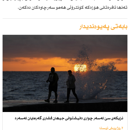
تەنها ئافرەتانی هۆزەكە كۆنترۆڵی هەمو سەرچاوەكان دەكەن.
بابەتی پەیوەندیدار
نزیكەی سێ لەسەر چواری دانیشتوانی جیهان فشاری گەرمایان لەسەرە
7 رۆژ پێش ئێستا