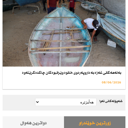
بەلەمەكانی غەزە بە داروپەردوی خانوە وێرانبوەكان چاكدەكرێنەوە
08/06/2026
شەپۆلەکانی نەوا
زۆرترین خوێندراو
دواترین هەواڵ