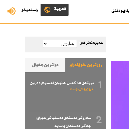
العربية
ەیوەندی
ڕاستەوخۆ
شەپۆلەکانی نەوا
زۆرترین خوێندراو
دواترین هەواڵ
1
نزیكەی 50 كەس لە ئێران لە سێدارە دراون
2 رۆژ پێش ئێستا
2
سەرۆكی دەستەی دەستپاكی عیراق:
چەكی دەستمان یاسایە