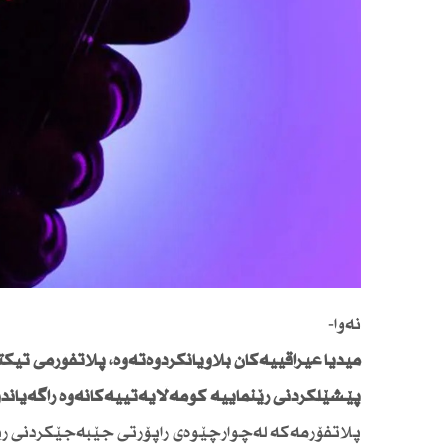
نەوا-
پێشێلكردنی رێنماییە كۆمەڵایەتییەكانەوە راگەیاندوە كە لەنێویاندا زیاتر لە 4.5
پلاتفۆرمەكە لەچوارچێوەی راپۆرتی جێبەجێكردنی رێ