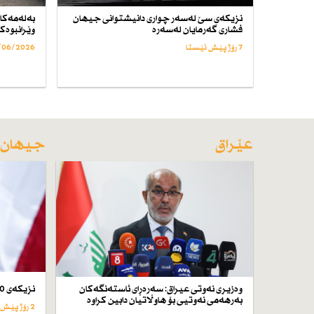
نزیكەی سێ لەسەر چواری دانیشتوانی جیهان
بەلەمەكان
فشاری گەرمایان لەسەرە
وێرانبوەك
7 رۆژ پێش ئێستا
/06/2026
عێراق
جیهان
وەزیری نەوتی عیراق: سەرەڕای ئاستەنگەكان
نزیكەی 50 كەس لە ئێران لە سێدارە دراون
بەرهەمی نەوتیی بۆ هاوڵاتیان دابین كراوە
2 رۆژ پێش ئێستا