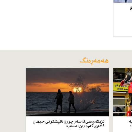
ۆ
هەمەڕەنگ
ە
نزیكەی سێ لەسەر چواری دانیشتوانی جیهان
ە
فشاری گەرمایان لەسەرە