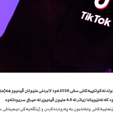
میدیا عیراقییەكان بڵاویانكردوەتەوە، پلاتفۆرمی تیكتۆك لەكۆتاییەكانی ساڵی 2025ـەوە لابردنی ملیۆ
 ملیۆن ڤیدیۆی لە عیراق سڕیوەتەوە.
نماییەكانی پابەندبون بە پەروەردەكردن و ژینگەیەكی دیجیتاڵی 