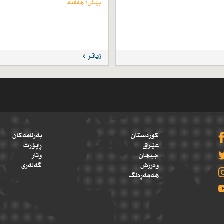
پێش 1 هەفتە
زیاتر
کوردستان
بەرنامەکان
عێراق
ڕاپۆرت
جیهان
وتار
وەرزش
گەلەری
هەمەڕەنگ