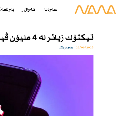
سەرەتا
هەواڵ
بەرنامەک
تیكتۆك زیاتر لە 4 ملیۆن ڤیدیۆ لەعیراق دەسڕێتەوە
22/06/2026
هەمەڕەنگ