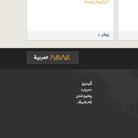
7 رۆژ پێش ئێستا
زیاتر
ڤیدیۆ
دەربارە
پەیوەندی
ئەرشیڤ