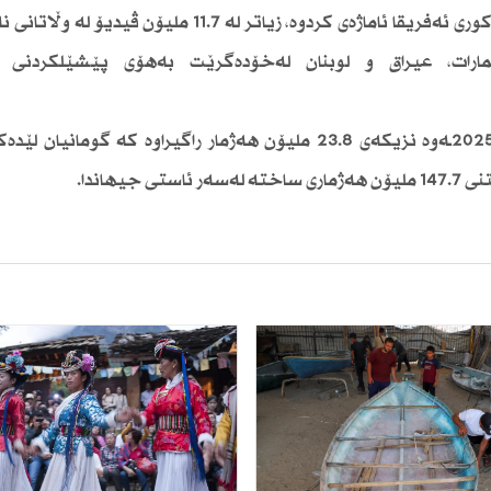
بۆ بەكارهێنەرانی لە ناوچەی رۆژهەڵاتی ناوەڕاست و باكوری ئەفریقا ئاماژەی كردوە، زیاتر لە 11.7 
مارات، عیراق و لوبنان لەخۆدەگرێت بەهۆی پێشێلكردنی ر
ئەوەشی ئاشكراكردوە، هەر لەچارەكی كۆتایی ساڵی 2025ـەوە نزیكەی 23.8 ملیۆن هەژمار راگیراوە كە گ