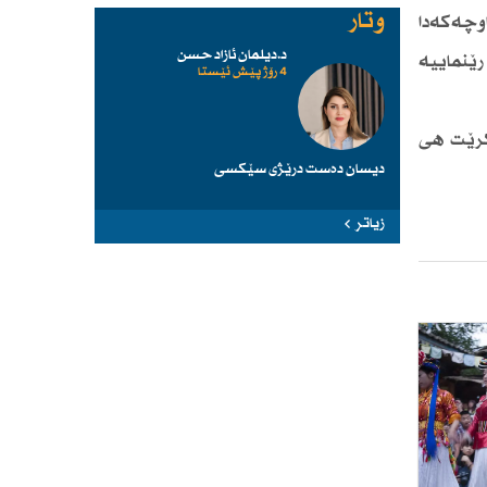
وتار
ملیۆن ڤیدیۆ لە وڵاتانی ناوچەكەدا
د.دیلمان ئازاد حسن
ێنماییە
4 رۆژ پێش ئێستا
ومانیان لێدەكرێت هی
دیسان دەست درێژی سێكسی
زیاتر