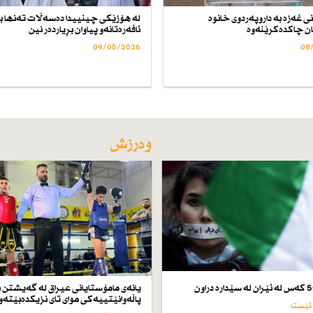
ی غەزە بە داروپەردوی خانوە
لە هۆزێكی چینییدا دەسەڵات تەنها ب
ان چاكدەكرێنەوە
ئافەرەتانەو پیاوان بڕیاردەر نین
09/05/2026
08
وەرزش
یانەی مامۆستایانی عیراق لە گەیشتن ب
پاڵەوانێتییەكی موای تای نزیكدەبێتەو