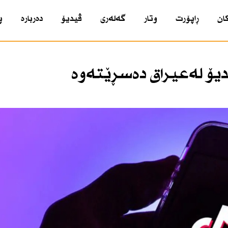
ان
ڕاپۆرت
وتار
گەلەری
ڤیدیۆ
دەربارە
پ