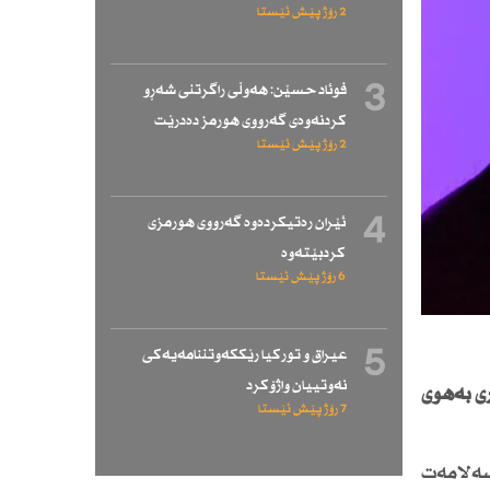
2 رۆژ پێش ئێستا
3
فوئاد حسێن: هەوڵی راگرتنی شەڕو
كردنەوەی گەرووی هورمز دەدرێت
2 رۆژ پێش ئێستا
4
ئێران رەتیكردەوە گەرووی هورمزی
كردبێتەوە
6 رۆژ پێش ئێستا
5
عیراق و توركیا رێككەوتننامەیەكی
نەوتییان واژۆكرد
نان ڤیدیۆو هەژماری بەهۆی
7 رۆژ پێش ئێستا
سەلامەت