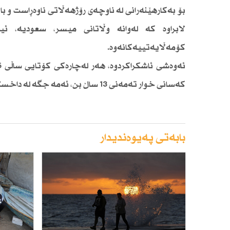
لابراوە كە لەوانە وڵاتانی میسر، سعودیە، ئی
كۆمەڵایەتییەكانەوە.
كەسانی خوار تەمەنی 13 ساڵ بن، ئەمە جگە لە داخستنی 147.7 ملیۆن هەژماری ساختە لەسەر ئاستی جیهاندا.
بابەتی پەیوەندیدار