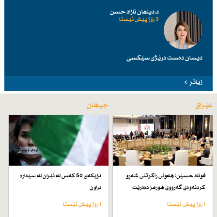
د.دیلمان ئازاد حسن
3 رۆژ پێش ئێستا
دیسان دەست درێژی سێكسی
زیاتر
عێراق
جیهان
فوئاد حسێن: هەوڵی راگرتنی شەڕو
نزیكەی 50 كەس لە ئێران لە سێدارە
كردنەوەی گەرووی هورمز دەدرێت
دراون
1 رۆژ پێش ئێستا
1 رۆژ پێش ئێستا