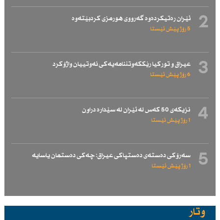
2
ئێران رەتیكردەوە گەرووی هورمزی كردبێتەوە
5 رۆژ پێش ئێستا
3
عیراق و توركیا رێككەوتننامەیەكی نەوتییان واژۆكرد
6 رۆژ پێش ئێستا
4
نزیكەی 50 كەس لە ئێران لە سێدارە دراون
1 رۆژ پێش ئێستا
5
سەرۆكی دەستەی دەستپاكی عیراق: چەكی دەستمان یاسایە
1 رۆژ پێش ئێستا
وتار