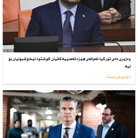
وەزیری دادی توركیا: ئەوانەی هێزە ئەمنییەكانیان كوشتوە لێخۆشبونیان بۆ
نیە
1 رۆژ پێش ئێستا