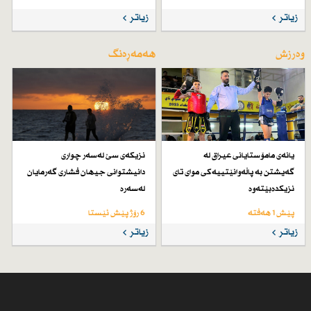
زیاتر
زیاتر
وەرزش
هەمەڕەنگ
یانەی مامۆستایانی عیراق لە
نزیكەی سێ لەسەر چواری
گەیشتن بە پاڵەوانێتییەكی موای تای
دانیشتوانی جیهان فشاری گەرمایان
نزیكدەبێتەوە
لەسەرە
پێش 1 هەفتە
6 رۆژ پێش ئێستا
زیاتر
زیاتر