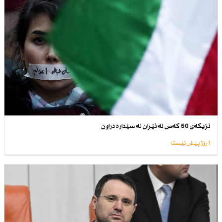
نزیكەی 50 كەس لە ئێران لە سێدارە دراون
1 رۆژ پێش ئێستا