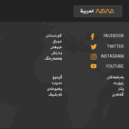
FACEBOOK
کوردستان
عێراق
TWITTER
جیهان
وەرزش
INSTAGRAM
هەمەڕەنگ
YOUTUBE
بەرنامەکان
ڤیدیۆ
ڕاپۆرت
دەربارە
وتار
پەیوەندی
گەلەری
ئەرشیڤ