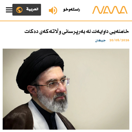
العربية
ڕاستەوخۆ
خامنەیی داوایەك لە بەرپرسانی وڵاتەكەی دەكات
20/05/2026
جیهان