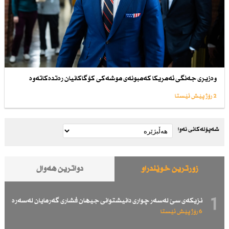
وەزیری جەنگی ئەمریكا كەمبونەی موشەكی كۆگاكانیان رەتدەكاتەوە
2 رۆژ پێش ئێستا
شەپۆلەکانی نەوا
زۆرترین خوێندراو
دواترین هەواڵ
1
نزیكەی سێ لەسەر چواری دانیشتوانی جیهان فشاری گەرمایان لەسەرە
6 رۆژ پێش ئێستا