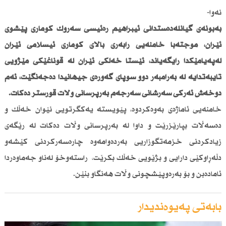
نەوا-
بەبۆنەی گیانلەدەستدانی ئیبراهیم رەئیسی سەرۆك كۆماری پێشوی
ئێران، موجتەبا خامنەیی رابەری باڵای كۆماری ئیسلامی ئێران
لەپەیامێكدا رایگەیاند، ئێستا خەڵكی ئێران لە قۆناغێكی مێژویی
تایبەتدایە لە بەرامبەر دوو سوپای گەورەی جیهانیدا دەجەنگێت، ئەم
دۆخەش ئەركی سەرشانی سەرجەم بەرپرسانی وڵات قورستر دەكات.
خامنەیی ئاماژەی بەوەكردوە، پێویستە یەكگرتویی نێوان خەڵك و
دەسەڵات بپارێزرێت و داوا لە بەرپرسانی وڵات دەكات لە رێگەی
زیادكردنی خزمەتگوزاریی بەردەوامەوە چارەسەركردنی كێشەو
دڵەڕاوكێی دارایی و بژێویی خەڵك بكرێت، راستەوخۆ لەناو جەماوەردا
ئامادەبن و بۆ بەرەوپێشچونی وڵات هەنگاو بنێن.
بابەتی پەیوەندیدار