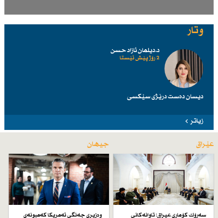
وتار
د.دیلمان ئازاد حسن
2 رۆژ پێش ئێستا
دیسان دەست درێژی سێكسی
زیاتر
عێراق
جیهان
سەرۆك كۆماری عیراق: تاوانەكانی
وەزیری جەنگی ئەمریكا كەمبونەی