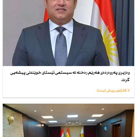
وەزیری پەروەردەى هەرێم رەخنە لە سیستمی ئێستای خوێندنی پیشەیی
گرت
2 کاتژمێر پێش ئێستا