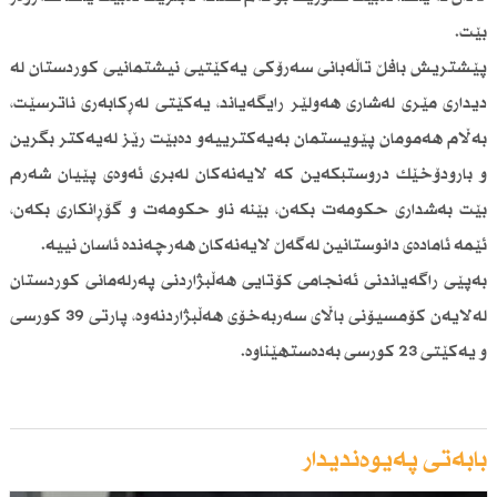
بێت.
پێشتریش بافڵ تاڵەبانی سەرۆكی یەكێتیی نیشتمانیی كوردستان لە
دیداری مێری لەشاری هەولێر رایگەیاند، یەكێتی لەڕكابەری ناترسێت،
بەڵام هەمومان پێویستمان بەیەكترییەو دەبێت رێز لەیەكتر بگرین
و بارودۆخێك دروستبكەین كە لایەنەكان لەبری ئەوەی پێیان شەرم
بێت بەشداری حكومەت بكەن، بێنە ناو حكومەت و گۆڕانكاری بكەن،
ئێمە ئامادەی دانوستانین لەگەڵ لایەنەكان هەرچەندە ئاسان نییە.
بەپێی راگەیاندنی ئەنجامی كۆتایی هەڵبژاردنی پەرلەمانی كوردستان
لەلایەن كۆمسیۆنی باڵای سەربەخۆی هەڵبژاردنەوە، پارتی 39 كورسی
و یەكێتی 23 كورسی بەدەستهێناوە.
بابەتی پەیوەندیدار