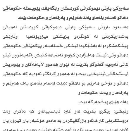
سەرۆكی پارتی دیموكراتی كوردستان رایگەیاند، پێویستە حكومەتی
داهاتو لەسەر بنەمای یەك هەرێم و پەرلەمان و حكومەت بێت.
مەسعود بارزانی سەرۆكی پارتی دیموكراتی كوردستان لەمیانی
بەشداریكردنی لە كۆنگرەی پزیشكی میزۆپۆتامیا وتارێكی
پێشكەشكردو لە بەشێكیدا تیشكی خستەسەر پێكهێنانی حكومەتی
داهاتو وتی: ئێستا هەڵبژاردن كراوەو ئەنجامەكانیش راگەیەنراون ئیتر
كاتی ئەوەیە گفتوگۆ بكرێت لە نێوان هەموو لایەنەكان و پێوەریش
ئیستحقاقی ئینتیخابی بێت و لە هەموی گرنگتر ئەوەیە كە حكومەتی
داهاتو و دۆخی هەرێم بۆ داهاتو دەبێت لەسەر بنەمای یەك هەرێم و
پەرلەمان و یەك حكومەت و
یەك هێزی پێشمەرگە بێت.
وتیشی: رێگری بكرێت لەو كارە نایاساییانەی كە دەكران وەك
دروستكردنی كارخانەو بازرگانیكردن بە مادەی هۆشبەر یان تیرۆر، یان
لادان لە یاسا، دەبێت سنورێك بۆ ئەم شتانە دابنرێت دەبێت یاسا سەروەر