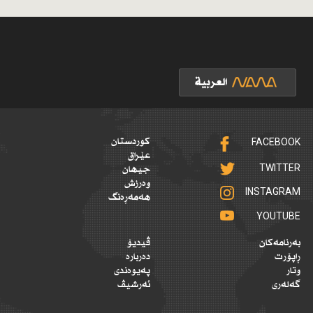
FACEBOOK
کوردستان
عێراق
TWITTER
جیهان
وەرزش
INSTAGRAM
هەمەڕەنگ
YOUTUBE
بەرنامەکان
ڤیدیۆ
ڕاپۆرت
دەربارە
وتار
پەیوەندی
گەلەری
ئەرشیڤ