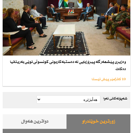
وەزیری پێشمەرگە پیرۆزبایی لە دەستبەكاربونی كونسوڵی نوێی بەریتانیا
دەكات
23 کاتژمێر پێش ئێستا
شەپۆلەکانی نەوا
زۆرترین خوێندراو
دواترین هەواڵ