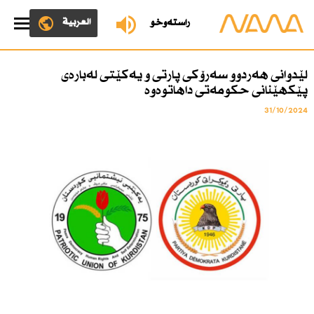
العربية
ڕاستەوخۆ
لێدوانی هەردوو سەرۆكی پارتی و یەكێتی لەبارەی
پێكهێنانی حكومەتی داهاتوەوە
31/10/2024