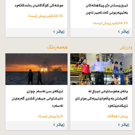
تیرۆریستان دژی پێكهاتەكان
موشەكی كۆگاكانیان رەتدەكاتەوە
بەتێپەربونی كات لەبیر ناچن
22 کاتژمێر پێش ئێستا
23 کاتژمێر پێش ئێستا
زیاتر
زیاتر
وەرزش
هەمەڕەنگ
یانەی مامۆستایانی عیراق لە
نزیكەی سێ لەسەر چواری
گەیشتن بە پاڵەوانێتییەكی موای تای
دانیشتوانی جیهان فشاری گەرمایان
نزیكدەبێتەوە
لەسەرە
پێش 1 هەفتە
5 رۆژ پێش ئێستا
زیاتر
زیاتر