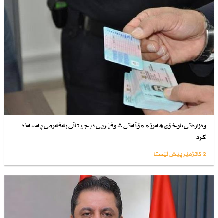
وەزارەتی ناوخۆی هەرێم مۆڵەتی شوفێریی دیجیتاڵی بەفەرمی پەسەند
كرد
2 کاتژمێر پێش ئێستا