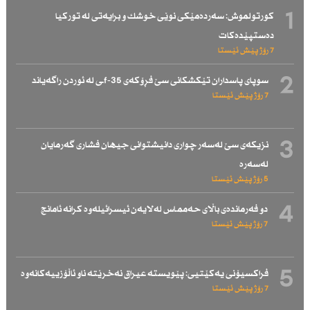
1
كورتولموش: سەردەمێكی نوێی خوشك و برایەتی لە توركیا
دەستپێدەكات
7 رۆژ پێش ئێستا
2
سوپای پاسداران تێكشكانی سێ فڕۆكەی f-35ـی لە ئوردن راگەیاند
7 رۆژ پێش ئێستا
3
نزیكەی سێ لەسەر چواری دانیشتوانی جیهان فشاری گەرمایان
لەسەرە
5 رۆژ پێش ئێستا
4
دو فەرماندەی باڵای حەممـاس لەلایەن ئیسرائیلەوە كرانە ئامانج
7 رۆژ پێش ئێستا
5
فراكسیۆنی یەكێتیی: پێویستە عیراق نەخرێتە ناو ئاڵۆزییەكانەوە
7 رۆژ پێش ئێستا