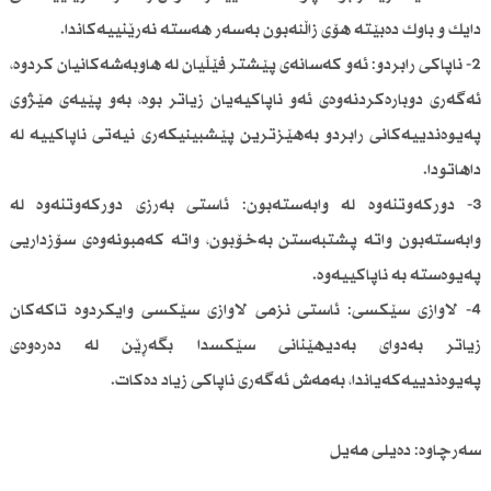
دایك و باوك دەبێتە هۆی زاڵنەبون بەسەر هەستە نەرێنییەكاندا.
2- ناپاكی رابردو: ئەو كەسانەی پێشتر فێڵیان لە هاوبەشەكانیان كردوە،
ئەگەری دوبارەكردنەوەی ئەو ناپاكیەیان زیاتر بوە، بەو پێیەی مێژوی
پەیوەندییەكانی رابردو بەهێزترین پێشبینیكەری نیەتی ناپاكییە لە
داهاتودا.
3- دوركەوتنەوە لە وابەستەبون: ئاستی بەرزی دوركەوتنەوە لە
وابەستەبون واتە پشتبەستن بەخۆبون، واتە كەمبونەوەی سۆزداریی
پەیوەستە بە ناپاكییەوە.
4- لاوازی سێكسی: ئاستی نزمی لاوازی سێكسی وایكردوە تاكەكان
زیاتر بەدوای بەدیهێنانی سێكسدا بگەڕێن لە دەرەوەی
پەیوەندییەكەیاندا، بەمەش ئەگەری ناپاكی زیاد دەكات.
سەرچاوە: دەیلی مەیل