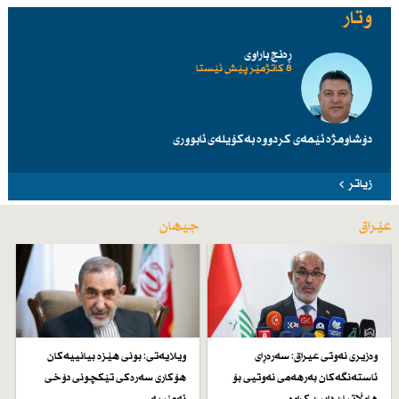
وتار
ڕەنج باراوی
8 کاتژمێر پێش ئێستا
دۆشاومژە ئێمەی کردووە بەکۆیلەی ئابووری
زیاتر
عێراق
جیهان
وەزیری نەوتی عیراق: سەرەڕای
ویلایەتی: بونی هێزە بیانییەكان
ئاستەنگەكان بەرهەمی نەوتیی بۆ
هۆكاری سەرەكی تێكچونی دۆخی