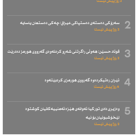
2 رۆژ پێش ئێستا
2
سەرۆكی دەستەی دەستپاكی عیراق: چەكی دەستمان یاسایە
2 رۆژ پێش ئێستا
3
فوئاد حسێن: هەوڵی راگرتنی شەڕو كردنەوەی گەرووی هورمز دەدرێت
2 رۆژ پێش ئێستا
4
ئێران رەتیكردەوە گەرووی هورمزی كردبێتەوە
6 رۆژ پێش ئێستا
5
وەزیری دادی توركیا: ئەوانەی هێزە ئەمنییەكانیان كوشتوە
لێخۆشبونیان بۆ نیە
2 رۆژ پێش ئێستا