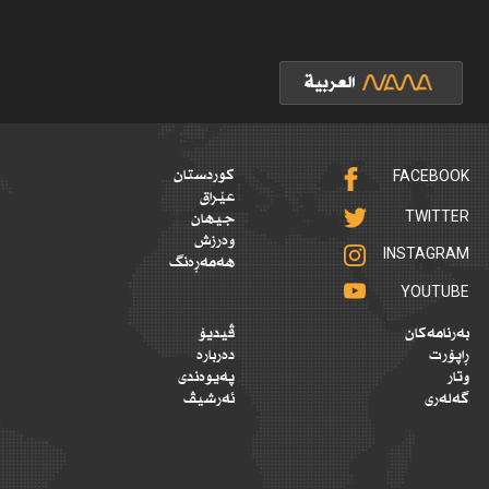
FACEBOOK
کوردستان
عێراق
TWITTER
جیهان
وەرزش
INSTAGRAM
هەمەڕەنگ
YOUTUBE
بەرنامەکان
ڤیدیۆ
ڕاپۆرت
دەربارە
وتار
پەیوەندی
گەلەری
ئەرشیڤ