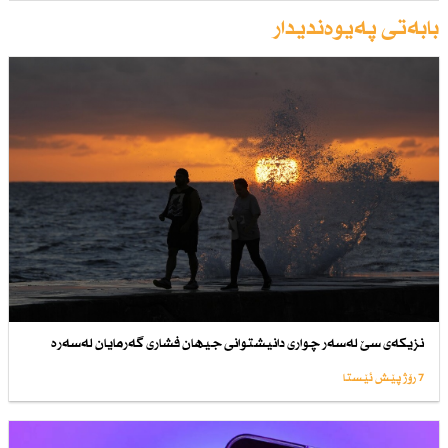
بابەتی پەیوەندیدار
نزیكەی سێ لەسەر چواری دانیشتوانی جیهان فشاری گەرمایان لەسەرە
7 رۆژ پێش ئێستا