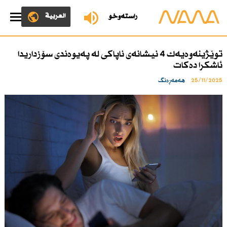
العربية
ڕاستەوخۆ
توێژینەوەیەك 4 نیشانەی ناپاكی لە پەیوەندی سۆزداریدا
ئاشكرا دەكات
25/11/2025
هەمەڕەنگ