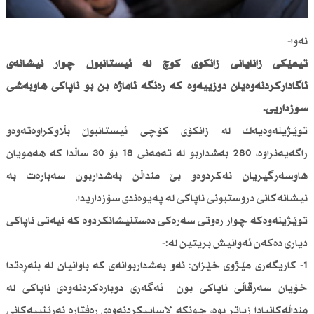
نەوا-
تیمێكی زانایانی زانكۆی كۆچ لە ئیستانبوڵ چوار نیشانەی
ئاگاداركردنەوەیان دۆزییەوە كە رەنگە ئاماژە بن بۆ ناپاكی هاوبەشی
سۆزداریی.
توێژینەوەیەك لە زانكۆی كۆچی ئیستانبوڵ بڵاوكراوەتەوەو
راگەیەنراوە، 280 بەشداربو لە تەمەنی 18 بۆ 30 ساڵدا كە هەمویان
هاوسەرگیریان نەكردوەو بێ منداڵن بەشداربون سەبارەت بە
نیشانەكانی دروستبونی ناپاكی لە پەیوەندی سۆزداریدا.
توێژینەوەكە چوار رەوتی سەرەكی دەستنیشانكردوە كە نیەتی ناپاكی
دیاری دەكەن ئەوانیش بریتین لە:-
1- كاریگەری مێژوی خێزان: ئەو بەشداربوانەی كە باوانیان لە بنەڕەتدا
خۆیان سەرقاڵی ناپاكی بون ئەگەری دوبارەكردنەوەی ناپاكی لە
منداڵەكانیادا زیاتر بوە، چونكە لاساییكردنەوەی رەفتارە نەرێنییەكانی