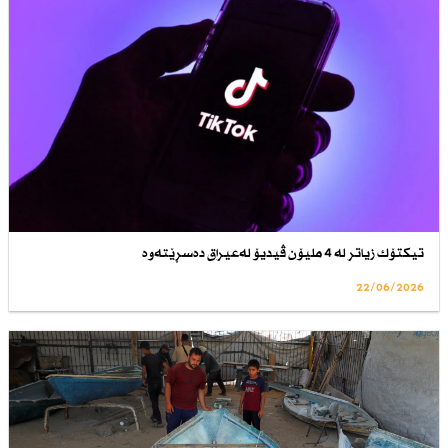
تیكتۆك زیاتر لە 4 ملیۆن ڤیدیۆ لەعیراق دەسڕێتەوە
22/06/2026