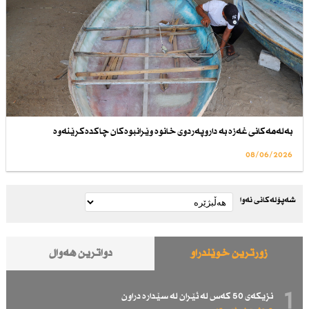
بەلەمەكانی غەزە بە داروپەردوی خانوە وێرانبوەكان چاكدەكرێنەوە
08/06/2026
شەپۆلەکانی نەوا
زۆرترین خوێندراو
دواترین هەواڵ
1
نزیكەی 50 كەس لە ئێران لە سێدارە دراون