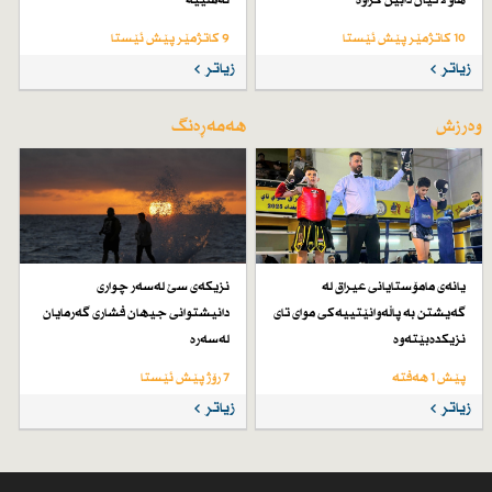
هاوڵاتیان دابین كراوە
ئەمنییە
10 کاتژمێر پێش ئێستا
9 کاتژمێر پێش ئێستا
زیاتر
زیاتر
وەرزش
هەمەڕەنگ
یانەی مامۆستایانی عیراق لە
نزیكەی سێ لەسەر چواری
گەیشتن بە پاڵەوانێتییەكی موای تای
دانیشتوانی جیهان فشاری گەرمایان
نزیكدەبێتەوە
لەسەرە
پێش 1 هەفتە
7 رۆژ پێش ئێستا
زیاتر
زیاتر