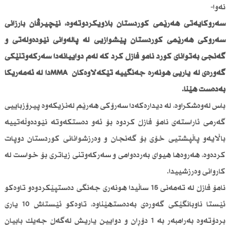
نەوا-
سەرۆكایەتی هەرێمی كوردستان بڵاویكردۆتەوە، نێچیرڤان بارزانی
سەرۆكی هەرێمی كوردستان پێشوازیی لە پاڵەوانی نێودەوڵەتی و
گەنجی بەتوانای كورد نامۆ فازڵ كرد كە لەم دواییانەدا سەركەوتنێكی
گەورەی لە یاریی هونەرە جەنگییە تێكەڵاوەكان MMAدا لە ئەمەریكا
بەدەست هێنا.
باس لەوەشكراوە، لە دیدارەكەدا سەرۆكی هەرێم لەنزیكەوە پیرۆزباییی
گەرمی ئاراستەی نامۆ فازڵ كردوە بۆ ئەو دەستكەوتە نێودەوڵەتییە
باڵایەو پاڵپشتیی خۆی بۆ گەنجان و وەرزشوانانی كوردستان دوپات
كردەوە، هەروەها هیوای بەردەوامی و سەركەوتنی زیاتری بۆ خواست لە
كاروانی وەرزشییدا.
نامۆ فازڵ لە تەمەنی 15 ساڵیدا هونەری جەنگی دەستپێكردوەو تاوەكو
ئێستا ناوبانگێكی گەورەی بەدەستهێناوە، تاوەكو ئێستاش 10 یاری
بردۆتەوە بەرامبەر بە 1 دۆڕان و دوایین یاریش لەگەڵ جەیك بابیان