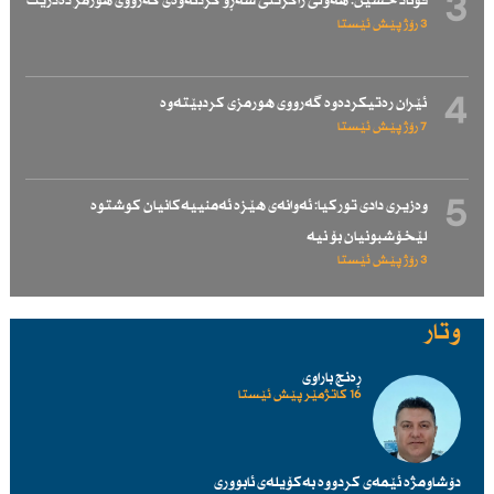
3
فوئاد حسێن: هەوڵی راگرتنی شەڕو كردنەوەی گەرووی هورمز دەدرێت
3 رۆژ پێش ئێستا
4
ئێران رەتیكردەوە گەرووی هورمزی كردبێتەوە
7 رۆژ پێش ئێستا
5
وەزیری دادی توركیا: ئەوانەی هێزە ئەمنییەكانیان كوشتوە
لێخۆشبونیان بۆ نیە
3 رۆژ پێش ئێستا
وتار
ڕەنج باراوی
16 کاتژمێر پێش ئێستا
دۆشاومژە ئێمەی کردووە بەکۆیلەی ئابووری