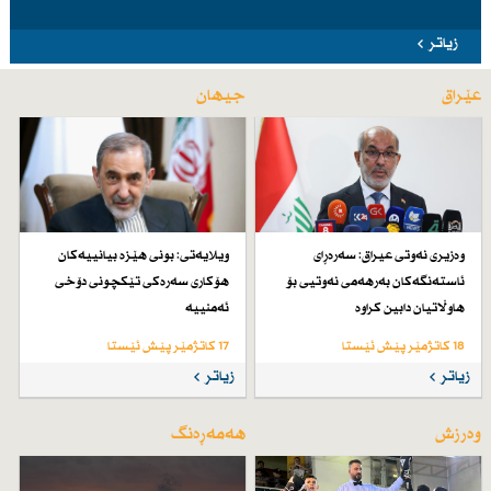
زیاتر
عێراق
جیهان
وەزیری نەوتی عیراق: سەرەڕای
ویلایەتی: بونی هێزە بیانییەكان
ئاستەنگەكان بەرهەمی نەوتیی بۆ
هۆكاری سەرەكی تێكچونی دۆخی
هاوڵاتیان دابین كراوە
ئەمنییە
18 کاتژمێر پێش ئێستا
17 کاتژمێر پێش ئێستا
زیاتر
زیاتر
وەرزش
هەمەڕەنگ