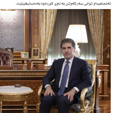
ئەنجامیداو توانی سەركەوتن بە ناوی كوردەوە بەدەستبهێنێت.