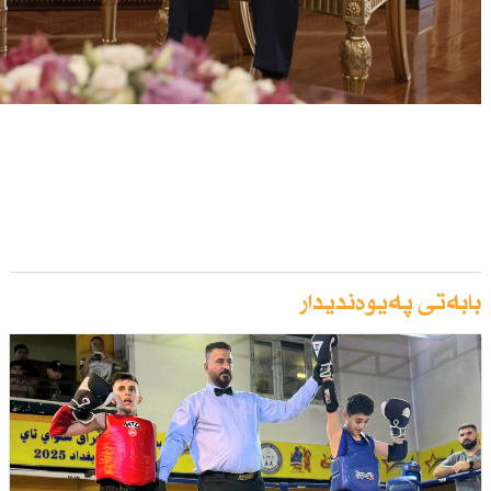
بابەتی پەیوەندیدار