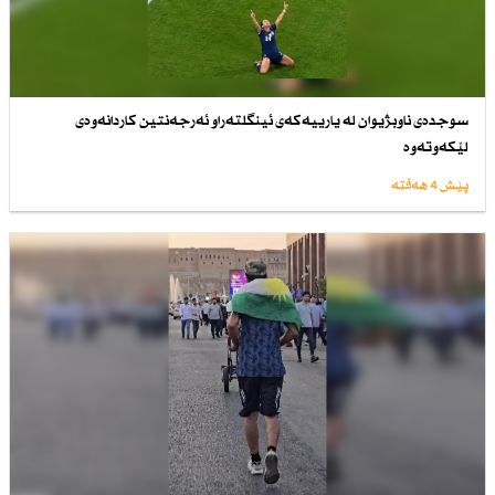
سوجدەی ناوبژیوان لە یارییەكەی ئینگلتەراو ئەرجەنتین كاردانەوەی
لێكەوتەوە
پێش 4 هەفتە