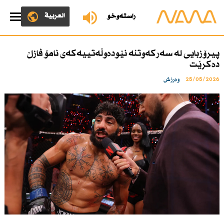
العربية
ڕاستەوخۆ
پیرۆزبایی لە سەركەوتنە نێودەوڵەتییەكەی نامۆ فازڵ
دەكرێت
25/05/2026
وەرزش