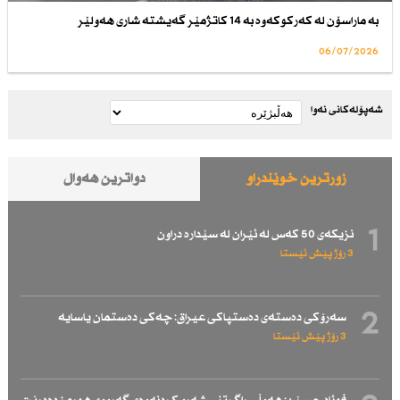
بە ماراسۆن لە كەركوكەوە بە 14 كاتژمێر گەیشتە شاری هەولێر
06/07/2026
شەپۆلەکانی نەوا
زۆرترین خوێندراو
دواترین هەواڵ
1
نزیكەی 50 كەس لە ئێران لە سێدارە دراون
3 رۆژ پێش ئێستا
2
سەرۆكی دەستەی دەستپاكی عیراق: چەكی دەستمان یاسایە
3 رۆژ پێش ئێستا