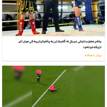
یانەی مامۆستایانی عیراق لە گەیشتن بە پاڵەوانێتییەكی موای تای
نزیكدەبێتەوە
پێش 2 هەفتە