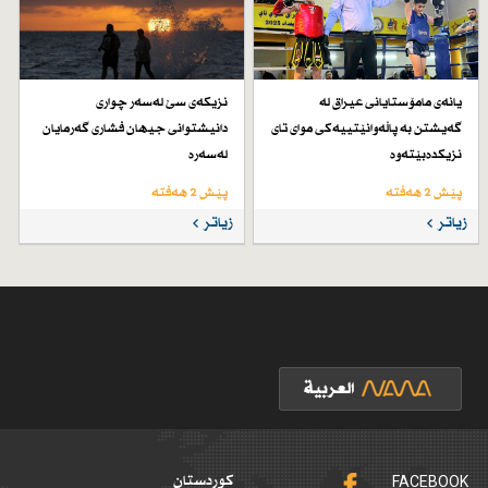
یانەی مامۆستایانی عیراق لە
نزیكەی سێ لەسەر چواری
گەیشتن بە پاڵەوانێتییەكی موای تای
دانیشتوانی جیهان فشاری گەرمایان
نزیكدەبێتەوە
لەسەرە
پێش 2 هەفتە
پێش 2 هەفتە
زیاتر
زیاتر
FACEBOOK
کوردستان