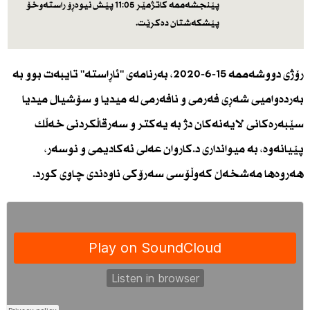
پێنجشەممە كاتژمێر 11:05 پێش نیوه‌ڕۆ راستەوخۆ
پێشكەشتان دەكرێت.
رۆژى دووشه‌ممه‌ 15-6-2020، به‌رنامه‌ی "ئاڕاسته‌" تایبه‌ت بوو به‌
به‌رده‌وامیى شه‌ڕى فه‌رمى و نافه‌رمى له‌ میدیا و سۆشیال میدیا
سێبه‌ره‌كانى لایه‌نه‌كان دژ به‌ یه‌كتر و سه‌رقاڵكردنى خه‌ڵك
پێیانه‌وه‌، به‌ میواندارى د.كاروان عه‌لى ئه‌كادیمى و نوسه‌ر،
هه‌روه‌ها مه‌شخه‌ڵ كه‌وڵۆسى سه‌رۆكى ناوه‌ندى چاوى كورد.