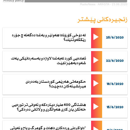
RadioNawa
·
ARASTA - 15.06.2020
زنجیرەکانی پێشتر
له‌ دۆخى كۆرۆنادا هه‌ولێر و به‌غدا ده‌گه‌نه‌ چ جۆره‌
25/6/2020
رێككه‌وتنێك؟
ئاماده‌یى كورد له‌به‌غدا لاوازه‌ و به‌سه‌ردانێكى یه‌ك
22/6/2020
شه‌وه‌ به‌هێز نابێت
حكومه‌تى هه‌رێمى كوردستان به‌ده‌ردى
18/6/2020
میرنشینه‌كان ده‌چێت؟
هاشتاگى 400 ملیار دیناره‌كه‌ و ئه‌وانى تر توڕه‌یى
15/6/2020
خه‌ڵكن یان كارى هه‌واڵگرى و وڵاتانى ده‌ره‌كى؟
"داواكردنى ورده‌كارى داهات و گومرگ و باج و نه‌وتى