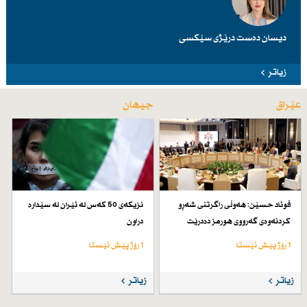
دیسان دەست درێژی سێكسی
زیاتر
عێراق
جیهان
فوئاد حسێن: هەوڵی راگرتنی شەڕو
نزیكەی 50 كەس لە ئێران لە سێدارە
كردنەوەی گەرووی هورمز دەدرێت
دراون
1 رۆژ پێش ئێستا
1 رۆژ پێش ئێستا
زیاتر
زیاتر