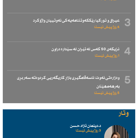
3
عیراق و توركیا رێككەوتننامەیەكی نەوتییان واژۆكرد
6 رۆژ پێش ئێستا
4
نزیكەی 50 كەس لە ئێران لە سێدارە دراون
1 رۆژ پێش ئێستا
5
وەزارەتی نەوت: ناسەقامگیری بازاڕ كاریگەریی كردوەتە سەر بڕی
بەرهەمهێنان
5 رۆژ پێش ئێستا
وتار
د.دیلمان ئازاد حسن
3 رۆژ پێش ئێستا