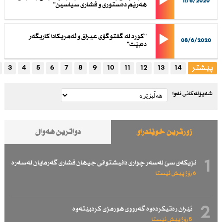
11/6/2020
هه‌رێم ده‌ستورى و فشارى سیاسین"
"كورد له‌ گفتوگۆى عیراق و ئه‌مریكادا كاریگه‌ر
08/6/2020
ده‌بێت"
پێشتر
14
13
12
11
10
9
8
7
6
5
4
3
شەپۆلەکانی نەوا
زۆرترین خوێندراو
دواترین هەواڵ
1
نزیكەی سێ لەسەر چواری دانیشتوانی جیهان فشاری گەرمایان لەسەرە
6 رۆژ پێش ئێستا
2
ئێران رەتیكردەوە گەرووی هورمزی كردبێتەوە
5 رۆژ پێش ئێستا