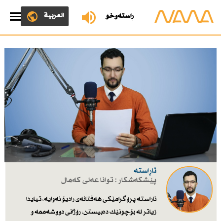
العربية
ڕاستەوخۆ
ئاڕاستە
پێشکەشکار : توانا عەلی كەمال
ئاراستە پرۆگرامێكی هەفتانەی رادیۆ نەوایە، تیایدا
زیاتر لە بۆچونێك دەبیستن، رۆژانی دووشەممە و