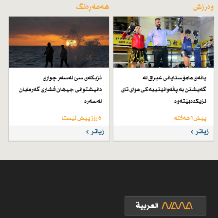
وەرزش
هەمەڕەنگ
یانەی مامۆستایانی عیراق لە
نزیكەی سێ لەسەر چواری
گەیشتن بە پاڵەوانێتییەكی موای تای
دانیشتوانی جیهان فشاری گەرمایان
نزیكدەبێتەوە
لەسەرە
پێش 1 هەفتە
6 رۆژ پێش ئێستا
زیاتر
زیاتر