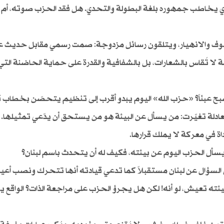
لذي يخاطب جمهوره بلغة البطولة والتحدي. هل فقد الحزب صوته، أم
الخوف والانهيار، ويتلقون رسائل مزدوجة: صمت رسمي مقابل حديث 
ا تُقاس بالشعارات، بل بالشفافية والقدرة على حماية الحاضنة التي ت
بح عبئاً؟ «حزب الله» اليوم يبدو أقرب إلى تنظيم يتحصّن بخطاب 
لة تغيّرت: من يسأل عن البيئة هو من يستحق أن يدّعي تمثيلها. أ
ة في معركة لا يملك قرارها.
 يسأل الحزب اليوم عن بيئته، فكيف له أن يتحدث باسم لبنان؟
لى السؤال عن لبنان مستقبلاً كما تدعي قيادته أنها تتحرك ونصب أعين
ئته تعيش، لو أنه! لكن هل يجرؤ الحزب على مراجعة الذات؟ الواقع ي