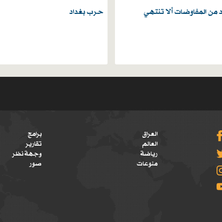
د من المفاوضات ألا تنتهي
حرب بغداد
العراق
برامج
العالم
تقارير
رياضة
وجهة نظر
منوعات
صور