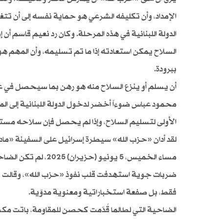
الإمداد، وأن تكليفه الشرعي هو حماية نفسه إلى أن تت
الدولة اللبنانية في هذه المرحلة. وكان رد نعيم قاسم 
السلاح يمكن استعادته إذا ما تم تسليمه، وأن المهم هو
ببرودة.
أن يسلم أو ينزع السلاح منه هو رهن بما سيحصل في 
محمود عباس ضوءاً أخضر لدخول الدولة اللبنانية إلى ا
الأولى لتسليم السلاح، وإذا لم يحصل فإن سلاحه مست
لقد أدان «حزب الله» سيطرة إسرائيل على السفينة «مادل
مساء الخميس، 5 يونيو
ضربات جوية استهدفت قلب نفوذ «حزب الله»، وقالت ت
فقط، بل صفعة استخباراتية ومعنوية مدوّية.
الضاحية التي لطالما قُدّمت كحصن للمقاومة، باتت مكشوفة