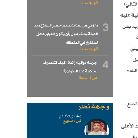
توصل اليها في 27 نوفمبر (تشرين الثاني)
قبل 19 ساعة
نية عليه
3
بارزاني من بغداد: ندعم حصر السلاح بيد
زب، بمن
الدولة وملتزمون بأن يكون العراق عامل
استقرار في المنطقة
يلي
قبل 18 ساعة
يل
4
جرعة دوائية زائدة : كيف تتصرف
الله»
بحكمة عند الطوارئ؟
قبل 18 ساعة
 تضع
وجهة نظر
مشاري الذايدي
قبل 2 اسابیع
 الأعلى
وط