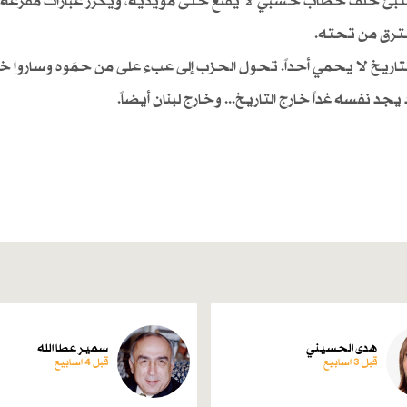
 يختبئ خلف خطاب خشبي لا يُقنع حتى مؤيديه، ويُكرر عبارات مفرغة
حترق من تحته.
والتاريخ لا يحمي أحداً. تحول الحزب إلى عبء على من حمَوه وساروا خ
جد نفسه غداً خارج التاريخ... وخارج لبنان أيضاً.
هدى الحسيني
سمير عطا الله
قبل 3 اسابیع
قبل 4 اسابیع