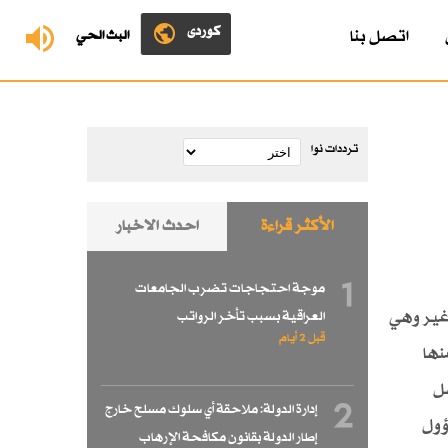
کوردی
اتصل بنا
البث الحي
ترددات نوا
الأكثر قراءة
احدث الاخبار
1
موجة احتجاجات تضرب الجامعات
 غير وهي
العراقية بسبب تأخر الرواتب
قبل 2 أيام
نها
سل
2
إدارة الدولة: ملاحقة أي سلوك مسلح خارج
ؤول
إطار الدولة بقانون مكافحة الإرهاب