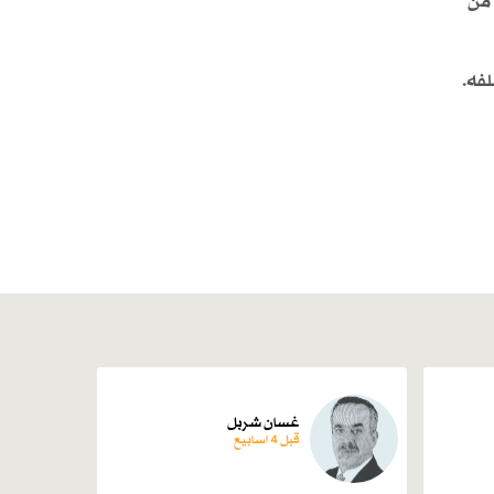
 من
لفه.
غسان شربل
قبل 4 اسابیع