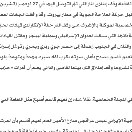
الأمني أن هذا ليس إجراءً لبنانياً داخلياً إنما هو من صلب اتفاقية وقف إطلاق النار التي تمَّ ال
تعطيل حركة الملاحة الجوية في مطار بيروت. وقد وافقت الجهات المع
سية الموكلة بالإشراف على وقف النار حالةَ الإنكار لدى قيادات الح
 ذاتها، التي سبقت العدوان الإسرائيلي وعملية البيجر ومقتل القيادات
ضي والتلال في الجنوب، إضافة إلى حصار جوي وبري وبحري وتوغل إسرائ
نعيم قاسم يصدح بأعلى صوته بقرب نفاد صبره، مهدداً ومتوعداً بالو
ة لشروط وقف إطلاق النار، بينما القاصي والداني يعلم أن قدرات «حزب 
اللجنة الخماسية، نقلاً عنه، إن نعيم قاسم أصبح مثل النعامة التي
ية الإيراني عباس عراقجي صارح الأمين العام نعيم قاسم بأن المرشد
لتكيف مع واقع جديد حل في المنطقة، وفرض حصاراً خانقاً قطع خط