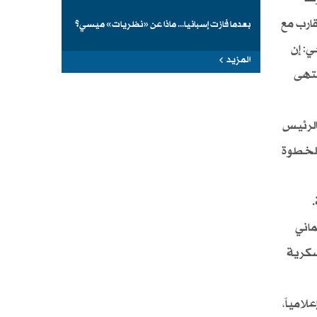
قارب مع
بعدما فازت إسبانيا... ماذا عن «نظريات» ميسي؟
ي: إن
المزيد
نتهى
الرئيس
الخطوة
 ثماني
سكرية
لامياً،