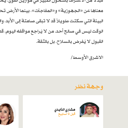
فبدلاً من الاعتراف بالتحول الكبير في موازين القوى،
معناها عن «الجهوزية» و«المفاجآت»، بينما الأرض ت
البيئة التي سكتت طويلاً قد لا تبقى صامتة إلى الأبد، 
الوقت ليس في صالح أحد. من لا يُراجع مواقفه اليوم، قد ي
القبول لا يُفرض بالسلاح، بل بالثقة.
الاشرق الأوسط/
وجهة نظر
مشاري الذايدي
قبل 2 اسابیع