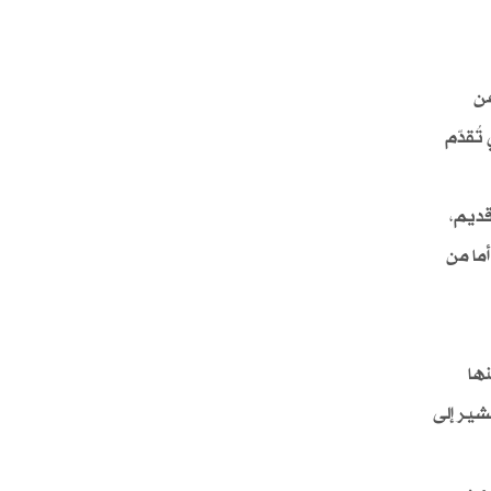
عن
ُقدّم
قديم،
ما من
ها
شير إلى