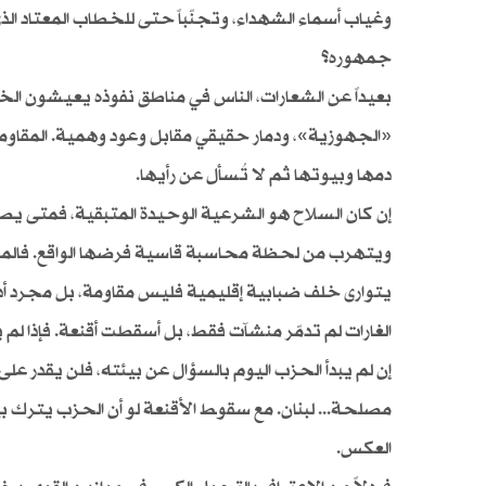
وغياب أسماء الشهداء، وتجنّباً حتى للخطاب المعتاد ا
جمهوره؟
بعيداً عن الشعارات، الناس في مناطق نفوذه يعيشون 
«الجهوزية»، ودمار حقيقي مقابل وعود وهمية. المقاومة ل
دمها وبيوتها ثم لا تُسأل عن رأيها.
إن كان السلاح هو الشرعية الوحيدة المتبقية، فمتى يص
ويتهرب من لحظة محاسبة قاسية فرضها الواقع. فالمعاد
يتوارى خلف ضبابية إقليمية فليس مقاومة، بل مجرد أدا
الغارات لم تدمّر منشآت فقط، بل أسقطت أقنعة. فإذا لم
إن لم يبدأ الحزب اليوم بالسؤال عن بيئته، فلن يقدر ع
مصلحة... لبنان. مع سقوط الأقنعة لو أن الحزب يترك بي
العكس.