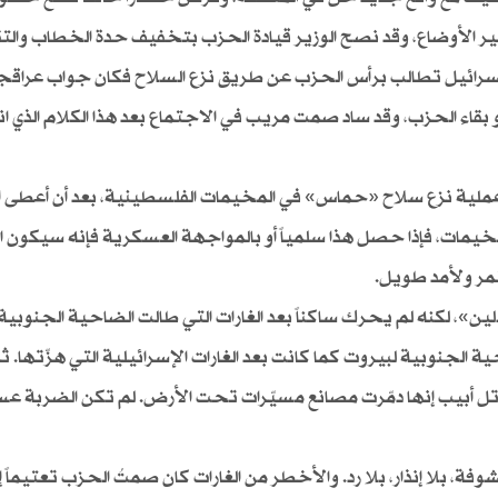
غير الأوضاع، وقد نصح الوزير قيادة الحزب بتخفيف حدة الخطاب والت
أن إسرائيل تطالب برأس الحزب عن طريق نزع السلاح فكان جواب عراقج
 بقاء الحزب، وقد ساد صمت مريب في الاجتماع بعد هذا الكلام الذي ا
عملية نزع سلاح «حماس» في المخيمات الفلسطينية، بعد أن أعطى 
لمخيمات، فإذا حصل هذا سلمياً أو بالمواجهة العسكرية فإنه سيكون 
مر ولأمد طويل.
ين»، لكنه لم يحرك ساكناً بعد الغارات التي طالت الضاحية الجنوبية.
 (حزيران) 2025، لم تكن الضاحية الجنوبية لبيروت كما كانت بعد الغارات الإسرائيلية التي هزّتها.
ل أبيب إنها دمّرت مصانع مسيّرات تحت الأرض. لم تكن الضربة ع
، بلا إنذار، بلا رد. والأخطر من الغارات كان صمتُ الحزب تعتيماً إع