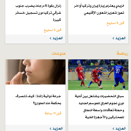
الزيدي يعتزم زيارة إيران وتركيا أواخر
زلزال بقوة 5 درجات يضرب جنوب
تموز لتعزيز التعاون الإقليمي
شرقي تركيا دون تسجيل خسائر
كبيرة
قبل 3 اسابیع
قبل 3 اسابیع
المزيد
المزيد
رياضة
منوعات
سباق التحضيرات يشتعل بين أندية
جرعة دوائية زائدة : كيف تتصرف
دوري نجوم العراق للموسم الجديد
بحكمة عند الطوارئ؟
وحملة تعاقدات واسعة النطاق
قبل 11 ساعة
للمحترفين والأجهزة الفنية
قبل 4 أيام
المزيد
المزيد