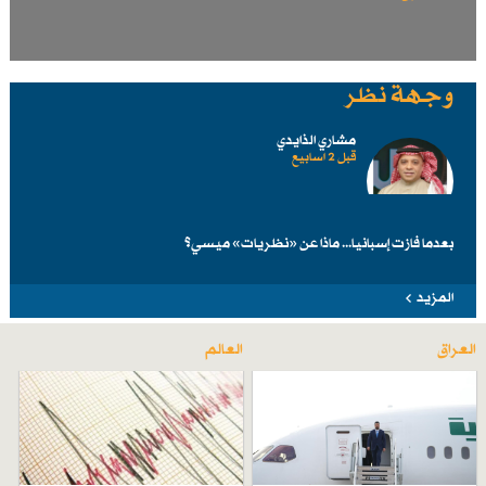
وجهة نظر
مشاري الذايدي
قبل 2 اسابیع
بعدما فازت إسبانيا... ماذا عن «نظريات» ميسي؟
المزيد
العراق
العالم