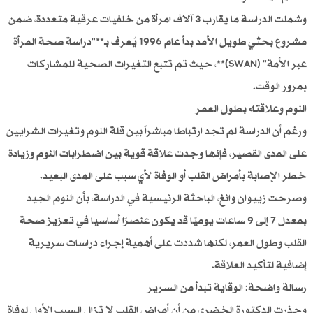
وشملت الدراسة ما يقارب 3 آلاف امرأة من خلفيات عرقية متعددة، ضمن
مشروع بحثي طويل الأمد بدأ عام 1996 يُعرف بـ**"دراسة صحة المرأة
عبر الأمة" (SWAN)**، حيث تم تتبع التغيرات الصحية للمشاركات
بمرور الوقت.
النوم وعلاقته بطول العمر
ورغم أن الدراسة لم تجد ارتباطا مباشراً بين قلة النوم وتغيرات الشرايين
على المدى القصير، فإنها وجدت علاقة قوية بين اضطرابات النوم وزيادة
خطر الإصابة بأمراض القلب أو الوفاة لأي سبب على المدى البعيد.
وصرحت زييوان وانغ، الباحثة الرئيسية في الدراسة، بأن النوم الجيد
بمعدل 7 إلى 9 ساعات يوميًا قد يكون عنصرًا أساسيا في تعزيز صحة
القلب وطول العمر، لكنها شددت على أهمية إجراء دراسات سريرية
إضافية لتأكيد العلاقة.
رسالة واضحة: الوقاية تبدأ من السرير
وحذرت الدكتورة الخضري من أن أمراض القلب لا تزال السبب الأول لوفاة