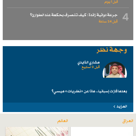
قبل 1 یوم
4
جرعة دوائية زائدة : كيف تتصرف بحكمة عند الطوارئ؟
قبل 24 ساعة
وجهة نظر
مشاري الذايدي
قبل 2 اسابیع
بعدما فازت إسبانيا... ماذا عن «نظريات» ميسي؟
المزيد
العراق
العالم