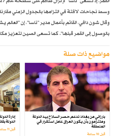
وسط نجاحات لافتة في التزامها بالجدول الزمني مقارنة ب
وقال شون دافي، القائم بأعمال مدير "ناسا"، إن "العالم يش
بالوصول إلى القمر قبلها". كما تسعى الصين لتعزيز مكا
مواضيع ذات صلة
بارزاني من بغداد: ندعم حصر السلاح بيد الدولة
إدارة الدو
وملتزمون بأن يكون العراق عامل استقرار في
الدولة بق
المنطقة
قبل 11 ساعة
قبل 10 ساعة