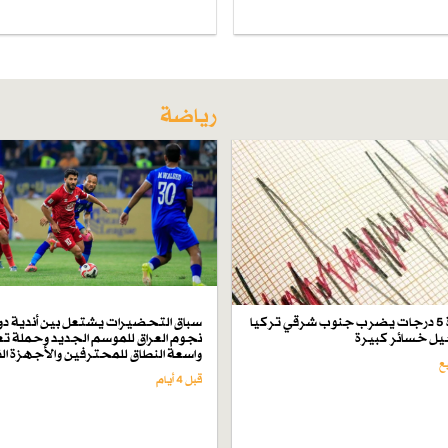
رياضة
زلزال بقوة 5 درجات يضرب جنوب شرقي تركيا
سباق التحضيرات يشتعل بين أندية دو
ل خسائر كبيرة
نجوم العراق للموسم الجديد وحملة تع
واسعة النطاق للمحترفين والأجهزة ال
قبل 4 أيام