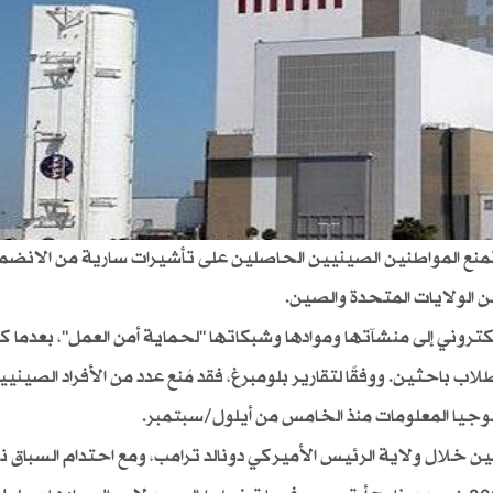
تمنع المواطنين الصينيين الحاصلين على تأشيرات سارية من الانضما
الولايات المتحدة والصين.
لكتروني إلى منشآتها وموادها وشبكاتها "لحماية أمن العمل"، بعدما ك
ب باحثين. ووفقًا لتقارير بلومبرغ، فقد مُنع عدد من الأفراد الصين
يا المعلومات منذ الخامس من أيلول/سبتمبر.
 خلال ولاية الرئيس الأميركي دونالد ترامب، ومع احتدام السباق 