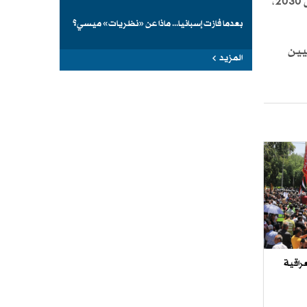
القمر. إذ تسعى "ناسا" لإنزال طاقم على سطحه عام 2027 ضمن برنامج أرتميس، فيما تخطط الصين لإرسال روادها بحلول 2030،
بعدما فازت إسبانيا... ماذا عن «نظريات» ميسي؟
نيين
المزيد
راقية