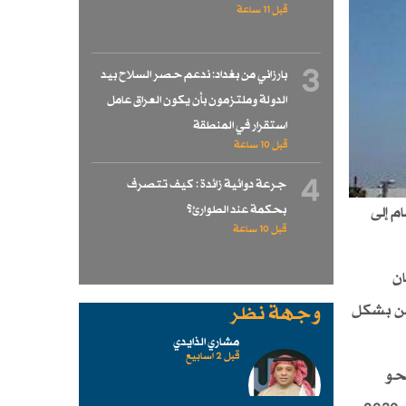
قبل 11 ساعة
3
بارزاني من بغداد: ندعم حصر السلاح بيد
الدولة وملتزمون بأن يكون العراق عامل
استقرار في المنطقة
قبل 10 ساعة
4
جرعة دوائية زائدة : كيف تتصرف
بحكمة عند الطوارئ؟
م إلى
قبل 10 ساعة
ان
يين بشكل
وجهة نظر
مشاري الذايدي
قبل 2 اسابیع
نحو