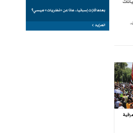
انات
بعدما فازت إسبانيا... ماذا عن «نظريات» ميسي؟
،
المزيد
راقية