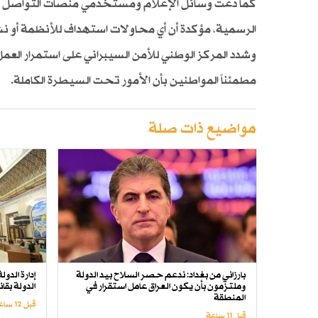
كما دعت وسائل الإعلام ومستخدمي منصات التواصل الا
الرسمية، مؤكدة أن أي محاولات استهداف للأنظمة أو نش
وشدد المركز الوطني للأمن السيبراني على استمرار العم
مطمئناً المواطنين بأن الأمور تحت السيطرة الكاملة.
مواضيع ذات صلة
بارزاني من بغداد: ندعم حصر السلاح بيد الدولة
إدارة الدو
وملتزمون بأن يكون العراق عامل استقرار في
الدولة بق
المنطقة
قبل 12 ساعة
قبل 11 ساعة