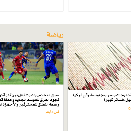
رياضة
زلزال بقوة 5 درجات يضرب جنوب شرقي تركيا
سباق التحضيرات يشتعل بين أندية دو
ل خسائر كبيرة
نجوم العراق للموسم الجديد وحملة تع
واسعة النطاق للمحترفين والأجهزة ال
قبل 4 أيام