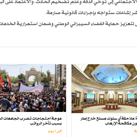
جتماعي إلى توخي الدقة وعدم تضخيم الحادث، والاعتماد على البي
ر إشاعات ستُواجَه بإجراءات قانونية صارمة.
ل لتعزيز حماية الفضاء السيبراني الوطني وضمان استمرارية الخدمات
لة: ملاحقة أي سلوك مسلح خارج إطار
موجة احتجاجات تضرب الجامعات الع
انون مكافحة الإرهاب
بسبب تأخر الرواتب
قبل 1 یوم