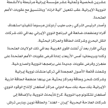
عشرين شخصية وثمانية عشر مؤسسة إيرانية مرتبطة بالأنشطة
النووية الإيرانية، عقب تفعيل "آلية الزناد" وبالتنسيق مع عقوبات الأمم
المتحدة.
وأصدر الرئيس التركي رجب طيب أردوغان مرسوماً تنفيذيا استهدف
أفرادا ومنظمات ضالعة في البرنامج النووي الإيراني، بما في ذلك شركات
النقل البحري وشركات الطاقة والمراكز البحثية.
ويأتي القرار بعد أن أعلنت القوى الغربية، بما في ذلك الولايات المتحدة
وكندا وبريطانيا، أمس الأربعاء، إعادة فرض عقوبات الأمم المتحدة على
طهران وفرض عقوبات جديدة على برامجها النووية والصاروخية.
وشملت قائمة الأصول المجمدة في تركيا منشآت نووية إيرانية
وشركات شحن وطاقة ومراكز بحثية، من بينها: منظمة الطاقة الذرية
الإيرانية، بنك سبه، بنك سبه الدولي، مراكز أصفهان لإنتاج الوقود النووي،
أصفهان للتكنولوجيا النووية، كرج للأبحاث النووية، بالإضافة إلى
شركات الملاحة البحرية "إيران – الهند"، والطاقة نوين، وبارس تراش،