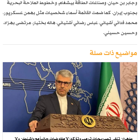
وجابر بن حيان، وصناعات الطاقة بيشغام، وخطوط الملاحة البحرية
بجنوب إيران. كما ضمت القائمة أسماء شخصيات مثل بهمن عسكرپور،
محمد فدائي آشياني، عباس رضائي آشتیاني، هاله بختيار، مرتضى بهزاد،
وحسين حسيني.
مواضيع ذات صلة
طهران تنفي تصريحات ترمب وتؤكد: لا مفاوضات حالياً مع واشنطن ولا