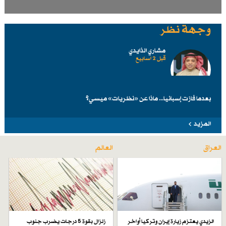
وجهة نظر
مشاري الذايدي
قبل 2 اسابیع
بعدما فازت إسبانيا... ماذا عن «نظريات» ميسي؟
المزيد
العراق
العالم
الزيدي يعتزم زيارة إيران وتركيا أواخر
زلزال بقوة 5 درجات يضرب جنوب