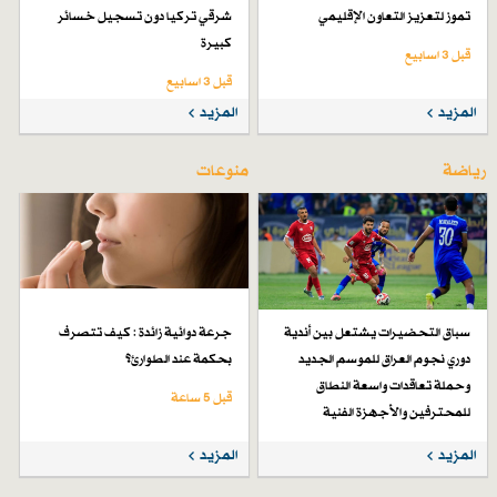
تموز لتعزيز التعاون الإقليمي
شرقي تركيا دون تسجيل خسائر
كبيرة
قبل 3 اسابیع
قبل 3 اسابیع
المزيد
المزيد
رياضة
منوعات
سباق التحضيرات يشتعل بين أندية
جرعة دوائية زائدة : كيف تتصرف
دوري نجوم العراق للموسم الجديد
بحكمة عند الطوارئ؟
وحملة تعاقدات واسعة النطاق
قبل 5 ساعة
للمحترفين والأجهزة الفنية
قبل 4 أيام
المزيد
المزيد