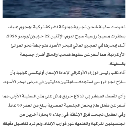
تعرضت سفينة شحن تجارية مملوكة لشركة تركية لهجوم عنيف
بطائرات مسيرة روسية صباح اليوم، الإثنين 22 حزيران/يونيو 2026،
أثناء إبحارها في المجرى المائي للبحر الأسود متوجهة نحو الموانئ
الأوكرانية، مما أسفر عن سقوط ضحايا وإلحاق أضرار جسيمة
بالسفينة.
أفاد نائب رئيس الوزراء الأوكراني لإعادة الإعمار، أوليكسي كوليبا، بأن
سلاح الجو الروسي استهدف سفينتين مدنيتين في عرض البحر الأسود.
وأدى القصف المباشر إلى اندلاع حريق هائل على متن السفينة الأولى، مما
أسفر عن مقتل طاهٍ يحمل الجنسية المصرية يبلغ من العمر 58 عاماً.
وفي المقابل، نجحت فرق الإغاثة في إجلاء 8 بحارة آخرين من
الجنسيتين التركية والهندية عبر قوارب الإنقاذ، ولم ترد تفاصيل دقيقة