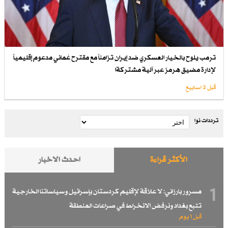
ترمب يلوح بالخيار العسكري ضد إيران تزامناً مع مقترح عُماني مدعوم إقليمياً
لإدارة مضيق هرمز عبر آلية مشتركةا
قبل 2 اسابیع
ترددات نوا
الأكثر قراءة
احدث الاخبار
1
مسرور بارزاني: لا علاقة لإقليم كردستان بإسرائيل وسياساتنا الخارجية
تتبع بغداد ونرفض الانخراط في صراعات المنطقة
قبل 1 یوم