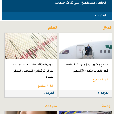
الحلف» ضد طهرانَ على ثلاث جبهات
المزيد
العراق
العالم
الزيدي يعتزم زيارة إيران وتركيا أواخر
زلزال بقوة 5 درجات يضرب جنوب
تموز لتعزيز التعاون الإقليمي
شرقي تركيا دون تسجيل خسائر
كبيرة
قبل 4 اسابیع
قبل 4 اسابیع
المزيد
المزيد
رياضة
منوعات