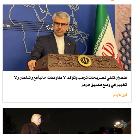
طهران تنفي تصريحات ترمب وتؤكد: لا مفاوضات حالياً مع واشنطن ولا
تغيير في وضع مضيق هرمز
قبل 6 أيام