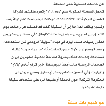
عن حالتهم الصحية حتى اللحظة.
تحمل السفينة المنكوبة اسم "Victress" وتعود ملكيتها لشركة
الشحن التركية "Rana Denizcilik"، وكانت تبحر تحت علم دولة بنما.
وتشير بيانات الملاحة إلى أن السفينة كانت قد انطلقت في رحلتها يوم
19 حزيران الجاري من سواحل منطقة "كارطال" في إسطنبول، وكان من
المقرر رصيفها مساء اليوم في ميناء "سولينا" الروماني قبل استهدافها.
وصف المسؤولون الأوكرانيون الحادث بأنه "جريمة حرب" علنية
تستهدف إمدادات الغذاء وحرية الملاحة المدنية، مشيرين إلى أن
الهجمات الروسية طالت أيضاً اليوم سفناً أخرى ترفع أعلام "بالاو"
و"بيليز". وفي غضون ذلك، لم يصدر أي تعليق رسمي أو بيان من
الحكومة التركية حول الحادثة أو طبيعة الرد على استهداف سفينة
تابعة لشركاتها.
مواضيع ذات صلة