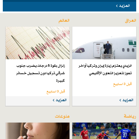
المزيد
العراق
العالم
الزيدي يعتزم زيارة إيران وتركيا أواخر
زلزال بقوة 5 درجات يضرب جنوب
تموز لتعزيز التعاون الإقليمي
شرقي تركيا دون تسجيل خسائر
كبيرة
قبل 3 اسابیع
قبل 3 اسابیع
المزيد
المزيد
رياضة
منوعات