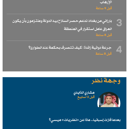
الإرهاب
قبل 9 ساعة
3
بارزاني من بغداد: ندعم حصر السلاح بيد الدولة وملتزمون بأن يكون
العراق عامل استقرار في المنطقة
قبل 8 ساعة
4
جرعة دوائية زائدة : كيف تتصرف بحكمة عند الطوارئ؟
قبل 8 ساعة
وجهة نظر
مشاري الذايدي
قبل 2 اسابیع
بعدما فازت إسبانيا... ماذا عن «نظريات» ميسي؟