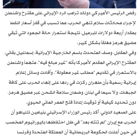
رفض الرئيس الأميركي دونالد ترامب الرد الإيراني على مقترح واشنطن
لإجراء محادثات سلام تنهي الحرب، مما تسبب في قفز أسعار النفط
بمقدار أربعة دولارات للبرميل، نتيجة استمرار حالة الجمود التي تُبقي
مضيق هرمز مغلقاً بشكل كبير.
وفي المقابل، وصف المتحدث باسم الخارجية الإيرانية، إسماعيل بقائي،
المقترح الإيراني المقدم لأميركا بأنه "غير مبالغ فيه"، متهماً واشنطن
بالاستمرار في تقديم "مطالب غير معقولة". وأفادت وسائل إعلام
إيرانية رسمية بأن طهران ركزت في ردها على إنهاء الحرب على كافة
الجبهات، ولا سيما في لبنان، وضمان سلامة الشحن عبر مضيق هرمز،
دون تحديد كيفية أو توقيت إعادة فتح الممر المائي الحيوي.
على الصعيد الدولي، أكد رئيس الوزراء الإسرائيلي بنيامين نتنياهو أن
الحرب مع إيران "لم تنتهِ بعد" في ظل احتفاظها باليورانيوم المخصب،
في حين أعلنت الحكومة البريطانية أن المملكة المتحدة وفرنسا