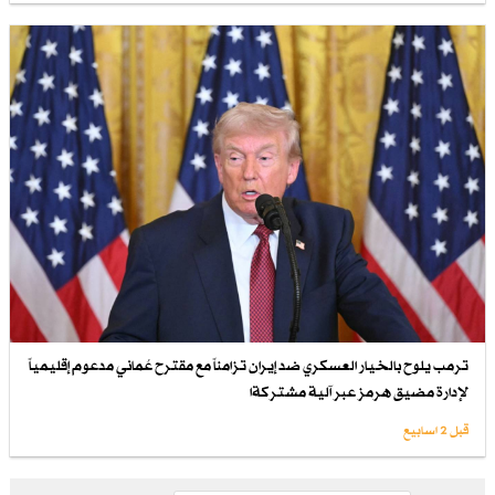
ترمب يلوح بالخيار العسكري ضد إيران تزامناً مع مقترح عُماني مدعوم إقليمياً
لإدارة مضيق هرمز عبر آلية مشتركةا
قبل 2 اسابیع