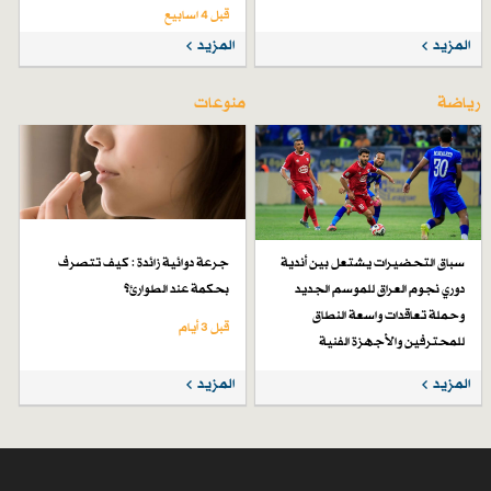
قبل 4 اسابیع
المزيد
المزيد
رياضة
منوعات
سباق التحضيرات يشتعل بين أندية
جرعة دوائية زائدة : كيف تتصرف
دوري نجوم العراق للموسم الجديد
بحكمة عند الطوارئ؟
وحملة تعاقدات واسعة النطاق
قبل 3 أيام
للمحترفين والأجهزة الفنية
قبل 7 أيام
المزيد
المزيد