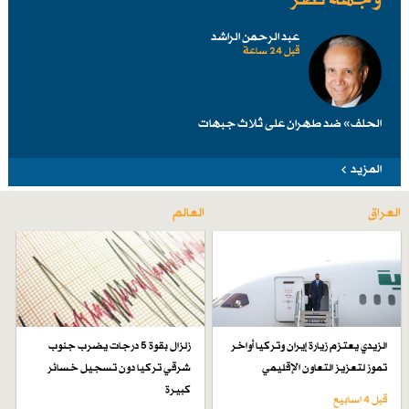
عبد الرحمن الراشد
قبل 24 ساعة
الحلف» ضد طهرانَ على ثلاث جبهات
المزيد
العراق
العالم
الزيدي يعتزم زيارة إيران وتركيا أواخر
زلزال بقوة 5 درجات يضرب جنوب
تموز لتعزيز التعاون الإقليمي
شرقي تركيا دون تسجيل خسائر
كبيرة
قبل 4 اسابیع