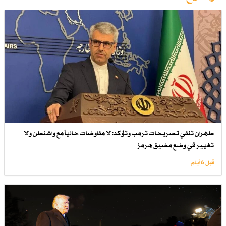
طهران تنفي تصريحات ترمب وتؤكد: لا مفاوضات حالياً مع واشنطن ولا
تغيير في وضع مضيق هرمز
قبل 6 أيام