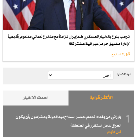
ترمب يلوح بالخيار العسكري ضد إيران تزامناً مع مقترح عُماني مدعوم إقليمياً
لإدارة مضيق هرمز عبر آلية مشتركةا
قبل 2 اسابیع
ترددات نوا
الأكثر قراءة
احدث الاخبار
1
بارزاني من بغداد: ندعم حصر السلاح بيد الدولة وملتزمون بأن يكون
العراق عامل استقرار في المنطقة
قبل 3 أيام