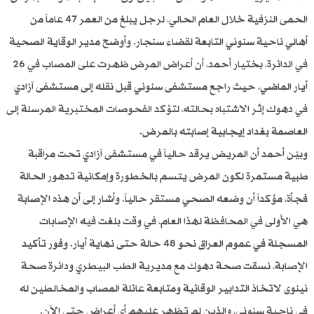
الحمى النزفية خلال العام الحالي، لرجل يبلغ من العمر 47 عاماً من
أهالي ناحية سنوني التابعة لقضاء سنجار. وأوضح مدير الوقاية الصحية
في الدائرة، بختيار أحمد، أن أعراض المرض ظهرت على المصاب في 26
أيار الماضي، حيث راجع مستشفى سنوني قبل نقله إلى مستشفى آزادي
في دهوك إثر الاشتباه بحالته، لتؤكد الفحوصات المختبرية المرسلة إلى
العاصمة بغداد إيجابية إصابته بالمرض.
وبيّن أحمد أن المريض يرقد حالياً في مستشفى آزادي تحت مراقبة
طبية مستمرة لكون المرض يتسم بالخطورة وإمكانية تدهور الحالة
فجأة، مؤكداً أن وضعه الصحي مستقر حالياً. وأشار إلى أن هذه الإصابة
هي الأولى في المحافظة لهذا العام، في وقت بلغت فيه الإصابات
المسجلة في عموم العراق نحو 48 حالة حتى نهاية أيار. وفور تأكيد
الإصابة، نسقت صحة دهوك مع مديرية الطب البيطري ودائرة صحة
نينوى لاتخاذ التدابير الوقائية ومتابعة عائلة المصاب والمخالطين له
في ناحية سنوني، والذين لم تظهر عليهم أي أعراض حتى الآن.