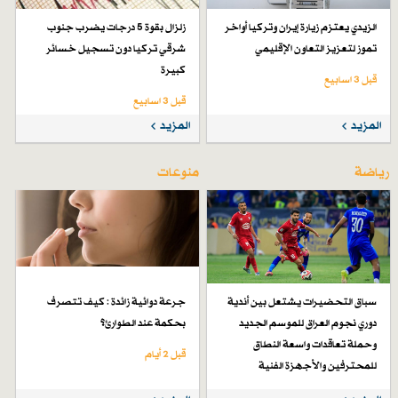
الزيدي يعتزم زيارة إيران وتركيا أواخر
زلزال بقوة 5 درجات يضرب جنوب
تموز لتعزيز التعاون الإقليمي
شرقي تركيا دون تسجيل خسائر
كبيرة
قبل 3 اسابیع
قبل 3 اسابیع
المزيد
المزيد
رياضة
منوعات
سباق التحضيرات يشتعل بين أندية
جرعة دوائية زائدة : كيف تتصرف
دوري نجوم العراق للموسم الجديد
بحكمة عند الطوارئ؟
وحملة تعاقدات واسعة النطاق
قبل 2 أيام
للمحترفين والأجهزة الفنية
قبل 6 أيام