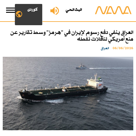
کوردی
البث الحي
العراق ينفي دفع رسوم لإيران في "هرمز" وسط تقارير عن
منع أمريكي لناقلات نفطه
06/06/2026
العراق