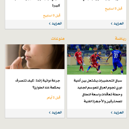
كبيرة
قبل 3 اسابیع
قبل 3 اسابیع
المزيد
المزيد
رياضة
منوعات
سباق التحضيرات يشتعل بين أندية
جرعة دوائية زائدة : كيف تتصرف
دوري نجوم العراق للموسم الجديد
بحكمة عند الطوارئ؟
وحملة تعاقدات واسعة النطاق
قبل 2 أيام
للمحترفين والأجهزة الفنية
قبل 6 أيام
المزيد
المزيد