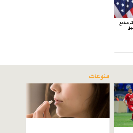
امناً مع
ضيق
منوعات