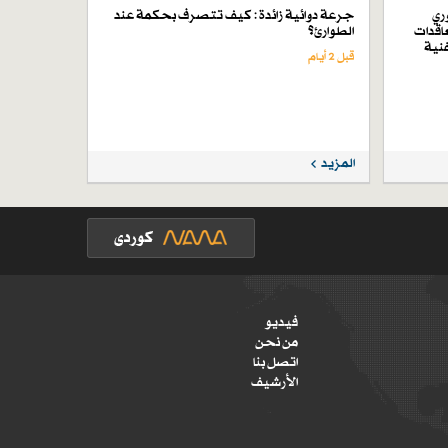
ري
جرعة دوائية زائدة : كيف تتصرف بحكمة عند
اقدات
الطوارئ؟
فنية
قبل 2 أيام
المزيد
فيديو
من نحن
اتصل بنا
الأرشيف