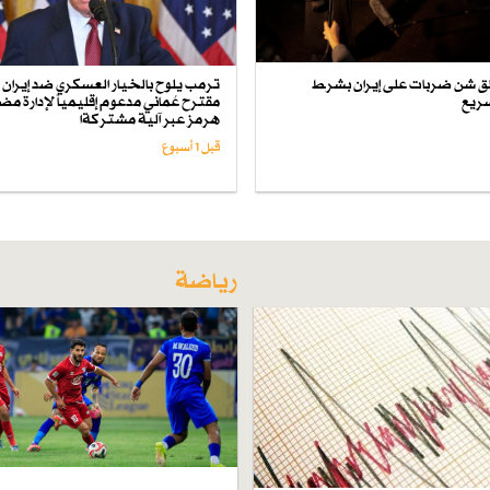
ق شن ضربات على إيران بشرط
ترمب يلوح بالخيار العسكري ضد إيران تز
سريع
مقترح عُماني مدعوم إقليمياً لإدارة م
هرمز عبر آلية مشتركةا
قبل 1 أسبوع
رياضة