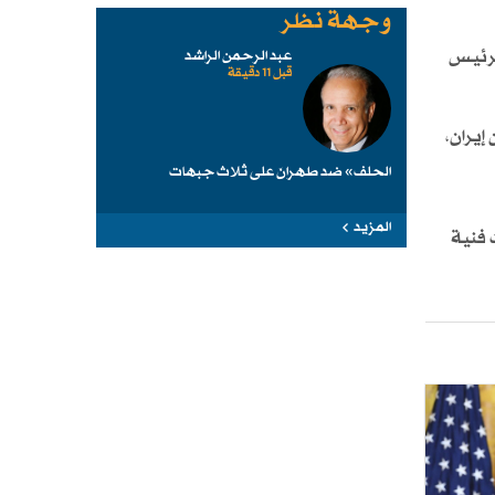
وجهة نظر
لرئيس
عبد الرحمن الراشد
قبل 11 دقيقة
إيران،
الحلف» ضد طهرانَ على ثلاث جبهات
المزيد
 فنية