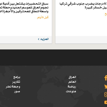
زلزال بقوة 5 درجات يضرب جنوب شرقي تركيا
سباق التحضيرات يشتعل بين أندية دو
ل خسائر كبيرة
نجوم العراق للموسم الجديد وحملة تع
واسعة النطاق للمحترفين والأجهزة ال
قبل 6 أيام
المزيد
العراق
برامج
العالم
تقارير
رياضة
وجهة نظر
منوعات
صور