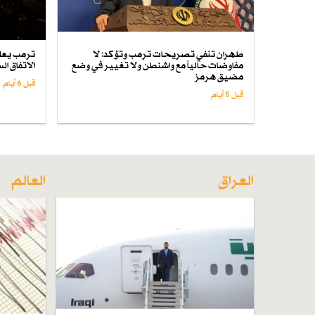
طهران تنفي تصريحات ترمب وتؤكد: لا
ترمب يعل
مفاوضات حالياً مع واشنطن ولا تغيير في وضع
الاتفاق ال
مضيق هرمز
قبل 6 أيام
قبل 5 أيام
العراق
العالم