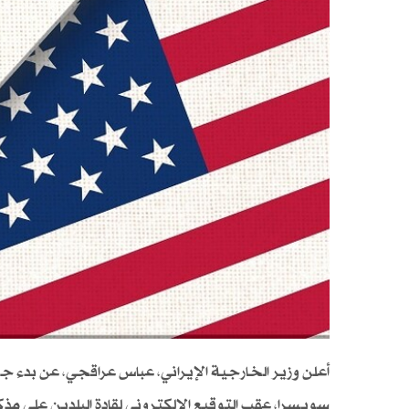
أعلن وزير الخارجية الإيراني، عباس عراقجي، عن بدء جو
سويسرا، عقب التوقيع الإلكتروني لقادة البلدين على مذك