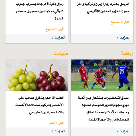
الزيدي يعتزم زيارة إيران وتركيا أواخر
زلزال بقوة 5 درجات يضرب جنوب
تموز لتعزيز التعاون الإقليمي
شرقي تركيا دون تسجيل خسائر
كبيرة
قبل 3 اسابیع
قبل 3 اسابیع
المزيد
المزيد
رياضة
منوعات
سباق التحضيرات يشتعل بين أندية
العنب الأحمر يتفوق صحياً على
دوري نجوم العراق للموسم الجديد
الأخضر بتركيز مضادات الأكسدة
وحملة تعاقدات واسعة النطاق
والأنثوسيانين الطبيعي
للمحترفين والأجهزة الفنية
قبل 4 أيام
قبل 4 أيام
المزيد
المزيد