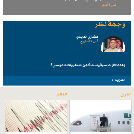
قبل 3 أيام
وجهة نظر
مشاري الذايدي
قبل 2 اسابیع
بعدما فازت إسبانيا... ماذا عن «نظريات» ميسي؟
المزيد
العراق
العالم