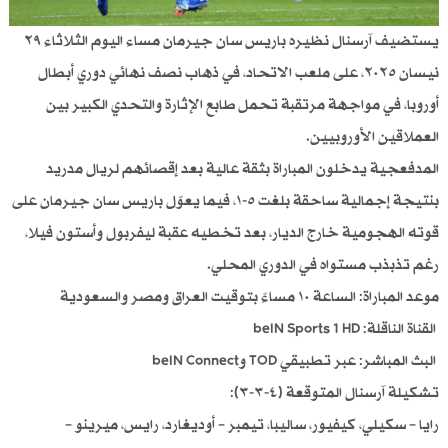
يستضيف آرسنال نظيره باريس سان جيرمان مساء اليوم الثلاثاء ٢٩
نيسان ٢٠٢٥، على ملعب الاتحاد، في ذهاب نصف نهائي دوري أبطال
أوروبا، في مواجهة مرتقبة تحمل طابع الإثارة والتحدي الكبير بين
العملاقين الأوروبيين.
المدفعجية يدخلون المباراة بثقة عالية بعد إقصائهم لريال مدريد
بنتيجة إجمالية ساحقة بلغت ٥-١، فيما يعوّل باريس سان جيرمان على
قوته الهجومية خارج الديار، بعد تخطيه عقبة ليفربول وأستون فيلا،
رغم تذبذب مستواه في الدوري المحلي.
موعد المباراة: الساعة ١٠ مساءً بتوقيت العراق ومصر والسعودية
القناة الناقلة: beIN Sports 1 HD
البث المباشر: عبر تطبيقي TOD وbeIN Connect
تشكيلة آرسنال المتوقعة (٤-٣-٣):
رايا – سكيلي، كيفيور، ساليبا، تيمبر – أوديغارد، رايس، ميرينو –