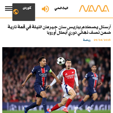
کوردی
البث الحي
آرسنال يصطدم بباريس سان جيرمان الليلة في قمة نارية
ضمن نصف نهائي دوري أبطال أوروبا
29/04/2025
رياضة