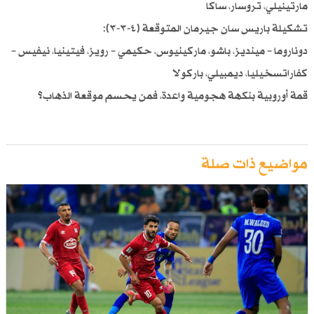
مارتينيلي، تروسار، ساكا
تشكيلة باريس سان جيرمان المتوقعة (٤-٣-٣):
دوناروما – مينديز، باشو، ماركينيوس، حكيمي – رويز، فيتينيا، نيفيس –
كفاراتسخيليا، ديمبيلي، باركولا
قمة أوروبية بنكهة هجومية واعدة، فمن يحسم موقعة الذهاب؟
مواضيع ذات صلة