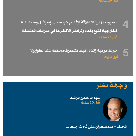
قبل 20 ساعة
4
مسرور بارزاني: لا علاقة لإقليم كردستان بإسرائيل وسياساتنا
الخارجية تتبع بغداد ونرفض الانخراط في صراعات المنطقة
قبل 20 ساعة
5
جرعة دوائية زائدة : كيف تتصرف بحكمة عند الطوارئ؟
قبل 3 أيام
وجهة نظر
عبد الرحمن الراشد
قبل 20 ساعة
الحلف» ضد طهرانَ على ثلاث جبهات