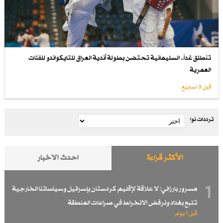
تنطلق غداً.. السليمانية تحتضن بطولة أندية العراق للتايكواندو للفئات
العمرية
قبل 3 اسابیع
ترددات نوا
الأكثر قراءة
احدث الاخبار
1
مسرور بارزاني: لا علاقة لإقليم كردستان بإسرائيل وسياساتنا الخارجية
تتبع بغداد ونرفض الانخراط في صراعات المنطقة
قبل 1 یوم