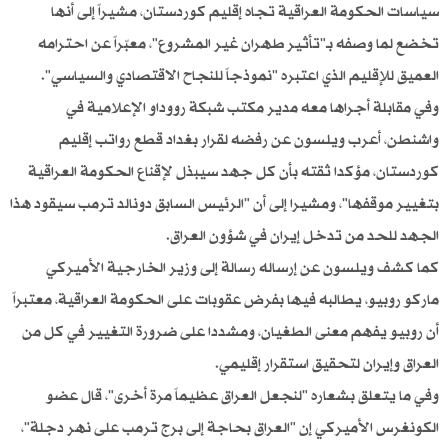
سياسات الحكومة العراقية تجاه إقليم كوردستان، مشيراً إلى أنها
تخضع لما وصفه بـ"تأثير طهران غير المشروع"، معبّراً عن احترامه
العميق للإقليم الذي اعتبره "نموذجاً للنجاح الاقتصادي والسياسي".
وفي مقابلة أجراها معه مدير مكتب شبكة رووداو الإعلامية في
واشنطن، أعرب ويلسون عن رفضه لقرار بغداد قطع رواتب إقليم
كوردستان، مؤكدا ثقته بأن كل جهد سيبذل لإقناع الحكومة العراقية
بتغيير موقفها"، ومشيرا إلى أن "الرئيس السابق دونالد ترمب سيقود هذا
الجهد للحد من تدخل إيران في شؤون العراق.
كما كشف ويلسون عن إرساله رسالة إلى وزير الخارجية الأميركي
ماركو روبيو، يطالبه فيها بفرض عقوبات على الحكومة العراقية، معتبراً
أن روبيو يفهم معنى الطغيان، ومشددا على ضرورة التغيير في كل من
العراق وإيران لتحقيق استقرار إقليمي.
وفي ما يتعلق بشعاره "لنجعل العراق عظيماً مرة أخرى"، قال عضو
الكونغرس الأميركي إن "العراق بحاجة إلى برج ترمب على نهر دجلة"،