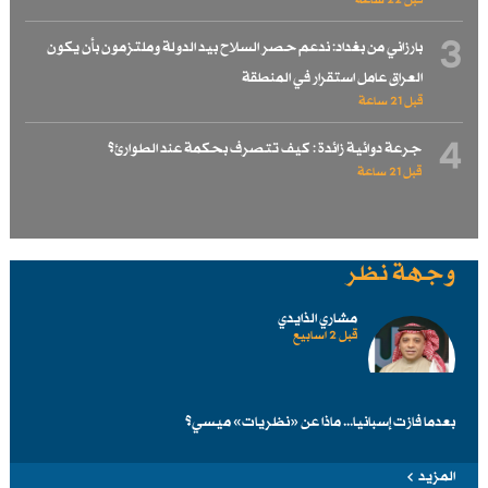
قبل 22 ساعة
3
بارزاني من بغداد: ندعم حصر السلاح بيد الدولة وملتزمون بأن يكون
العراق عامل استقرار في المنطقة
قبل 21 ساعة
4
جرعة دوائية زائدة : كيف تتصرف بحكمة عند الطوارئ؟
قبل 21 ساعة
وجهة نظر
مشاري الذايدي
قبل 2 اسابیع
بعدما فازت إسبانيا... ماذا عن «نظريات» ميسي؟
المزيد