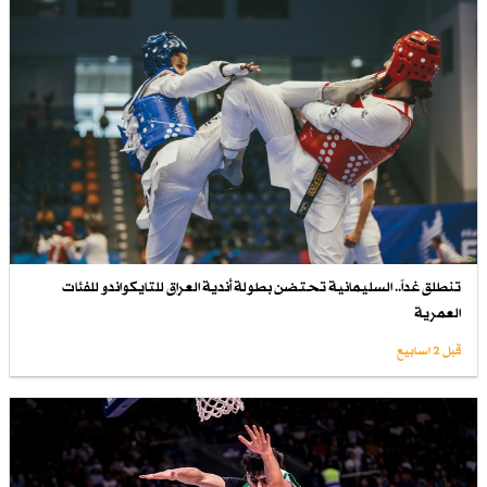
تنطلق غداً.. السليمانية تحتضن بطولة أندية العراق للتايكواندو للفئات
العمرية
قبل 2 اسابیع