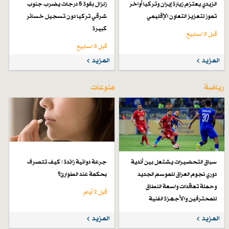
الزيدي يعتزم زيارة إيران وتركيا أواخر
زلزال بقوة 5 درجات يضرب جنوب
تموز لتعزيز التعاون الإقليمي
شرقي تركيا دون تسجيل خسائر
كبيرة
قبل 3 اسابیع
قبل 3 اسابیع
المزيد
المزيد
رياضة
منوعات
سباق التحضيرات يشتعل بين أندية
جرعة دوائية زائدة : كيف تتصرف
دوري نجوم العراق للموسم الجديد
بحكمة عند الطوارئ؟
وحملة تعاقدات واسعة النطاق
قبل 2 أيام
للمحترفين والأجهزة الفنية
قبل 6 أيام
المزيد
المزيد