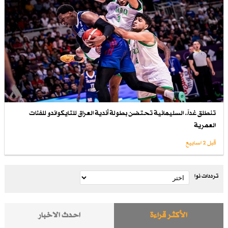
تنطلق غداً.. السليمانية تحتضن بطولة أندية العراق للتايكواندو للفئات
العمرية
قبل 2 اسابیع
ترددات نوا
الأكثر قراءة
احدث الاخبار