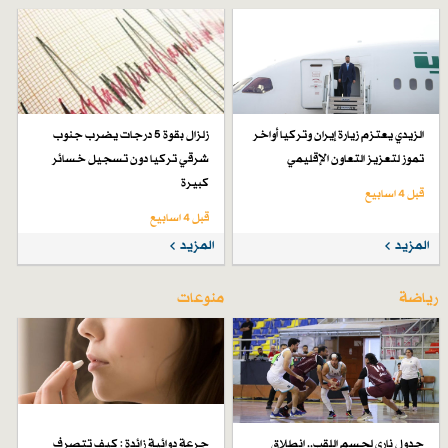
الزيدي يعتزم زيارة إيران وتركيا أواخر
زلزال بقوة 5 درجات يضرب جنوب
تموز لتعزيز التعاون الإقليمي
شرقي تركيا دون تسجيل خسائر
كبيرة
قبل 4 اسابیع
قبل 4 اسابیع
المزيد
المزيد
رياضة
منوعات
جدول ناري لحسم اللقب.. انطلاق
جرعة دوائية زائدة : كيف تتصرف