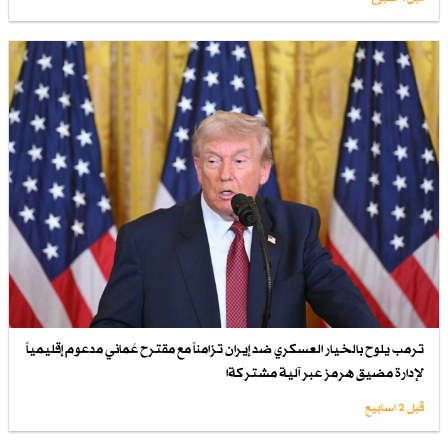
ترمب يلوح بالخيار العسكري ضد إيران تزامناً مع مقترح عُماني مدعوم إقليمياً
لإدارة مضيق هرمز عبر آلية مشتركةا
قبل 2 اسابیع