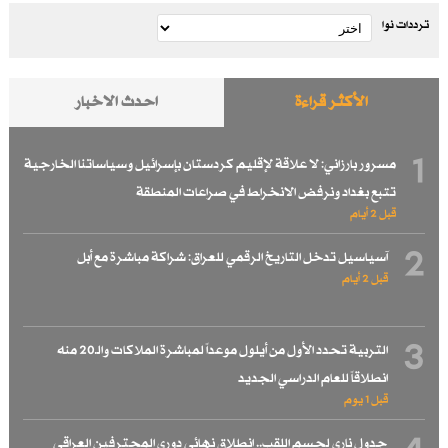
ترددات نوا
الأكثر قراءة
احدث الاخبار
1
مسرور بارزاني: لا علاقة لإقليم كردستان بإسرائيل وسياساتنا الخارجية
تتبع بغداد ونرفض الانخراط في صراعات المنطقة
قبل 2 أيام
2
آسياسيل تدخل التاريخ الرقمي للعراق: شراكة مباشرة مع أبل
قبل 2 أيام
3
التربية تحدد الأول من أيلول موعداً لمباشرة الملاكات والـ20 منه
انطلاقاً للعام الدراسي الجديد
قبل 1 یوم
جدول ناري لحسم اللقب.. انطلاق نهائي دوري المحترفين العراقي