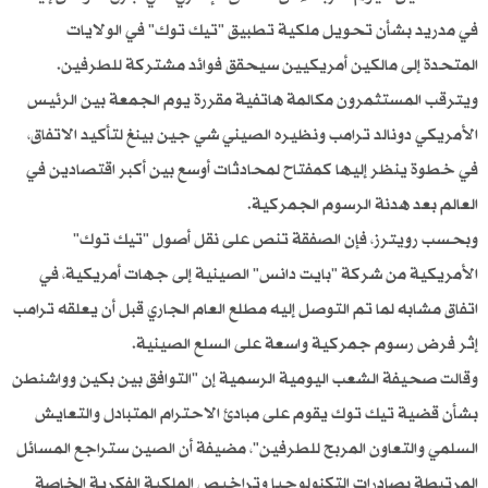
في مدريد بشأن تحويل ملكية تطبيق "تيك توك" في الولايات
المتحدة إلى مالكين أمريكيين سيحقق فوائد مشتركة للطرفين.
ويترقب المستثمرون مكالمة هاتفية مقررة يوم الجمعة بين الرئيس
الأمريكي دونالد ترامب ونظيره الصيني شي جين بينغ لتأكيد الاتفاق،
في خطوة ينظر إليها كمفتاح لمحادثات أوسع بين أكبر اقتصادين في
العالم بعد هدنة الرسوم الجمركية.
وبحسب رويترز، فإن الصفقة تنص على نقل أصول "تيك توك"
الأمريكية من شركة "بايت دانس" الصينية إلى جهات أمريكية، في
اتفاق مشابه لما تم التوصل إليه مطلع العام الجاري قبل أن يعلقه ترامب
إثر فرض رسوم جمركية واسعة على السلع الصينية.
وقالت صحيفة الشعب اليومية الرسمية إن "التوافق بين بكين وواشنطن
بشأن قضية تيك توك يقوم على مبادئ الاحترام المتبادل والتعايش
السلمي والتعاون المربح للطرفين"، مضيفة أن الصين ستراجع المسائل
المرتبطة بصادرات التكنولوجيا وتراخيص الملكية الفكرية الخاصة