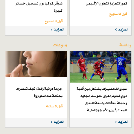
تموز لتعزيز التعاون الإقليمي
شرقي تركيا دون تسجيل خسائر
كبيرة
قبل 3 اسابیع
قبل 3 اسابیع
المزيد
المزيد
رياضة
منوعات
سباق التحضيرات يشتعل بين أندية
جرعة دوائية زائدة : كيف تتصرف
دوري نجوم العراق للموسم الجديد
بحكمة عند الطوارئ؟
وحملة تعاقدات واسعة النطاق
قبل 8 ساعة
للمحترفين والأجهزة الفنية
قبل 4 أيام
المزيد
المزيد