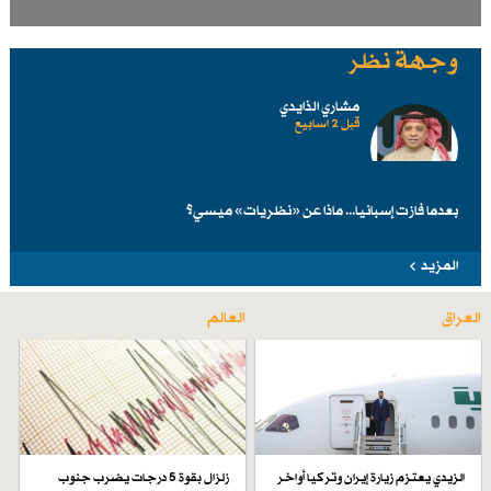
وجهة نظر
مشاري الذايدي
قبل 2 اسابیع
بعدما فازت إسبانيا... ماذا عن «نظريات» ميسي؟
المزيد
العراق
العالم
الزيدي يعتزم زيارة إيران وتركيا أواخر
زلزال بقوة 5 درجات يضرب جنوب