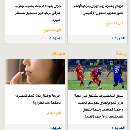
الزيدي يعتزم زيارة إيران وتركيا أواخر
زلزال بقوة 5 درجات يضرب جنوب
تموز لتعزيز التعاون الإقليمي
شرقي تركيا دون تسجيل خسائر
كبيرة
قبل 4 اسابیع
قبل 4 اسابیع
المزيد
المزيد
رياضة
منوعات
سباق التحضيرات يشتعل بين أندية
جرعة دوائية زائدة : كيف تتصرف
دوري نجوم العراق للموسم الجديد
بحكمة عند الطوارئ؟
وحملة تعاقدات واسعة النطاق
قبل 3 أيام
للمحترفين والأجهزة الفنية
قبل 7 أيام
المزيد
المزيد