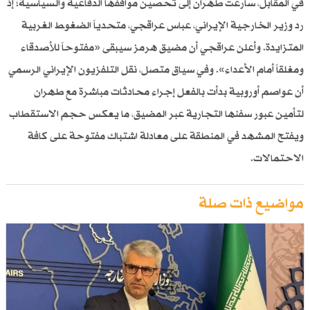
في المقابل، سارعت طهران إلى تحصين مواقفها الدفاعية والسياسية؛ إذ
رد وزير الخارجية الإيراني، عباس عراقجي، متحدياً الضغوط الغربية
المتزايدة. وأعلن عراقجي أن مضيق هرمز سيبقى «مفتوحاً للأصدقاء
ومغلقاً أمام الأعداء». وفي سياق متصل، نقل التلفزيون الإيراني الرسمي
أن عواصم أوروبية بدأت بالفعل إجراء محادثات مباشرة مع طهران
لتأمين عبور سفنها التجارية عبر المضيق، ما يعكس حجم الاستقطاب
ويفتح المشهد في المنطقة على معادلة اشتباك مفتوحة على كافة
الاحتمالات.
مواضيع ذات صلة