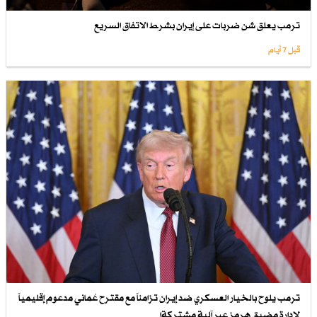
ترمب يعلق شن ضربات على إيران بشرط الاتفاق السريع
قبل 7 أيام
ترمب يلوح بالخيار العسكري ضد إيران تزامناً مع مقترح عُماني مدعوم إقليمياً
لإدارة مضيق هرمز عبر آلية مشتركةا