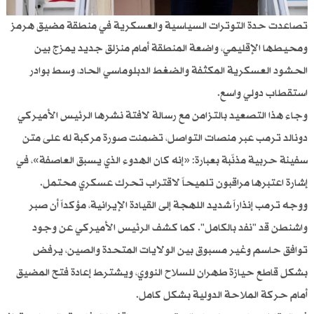
تصاعدت حدة التوترات السياسية والعسكرية في منطقة مضيق هرمز
ومحيطها الإقليمي، واضعة المنطقة أمام منزلق جديد يمزج بين
الحشود العسكرية المكثفة والضغط الدبلوماسي الحاد، وسط بوادر
استقطاب دولي واسع.
وجاء هذا التصعيد بالتزامن مع رسالة لافتة نشرها الرئيس الأميركي
دونالد ترمب عبر منصات التواصل، تضمنت صورة مركبة له على متن
سفينة حربية مذنّبة بعبارة: «إنه كان الهدوء الذي يسبق العاصفة»، في
إشارة اعتبرها مراقبون تلميحاً لاقتراب تحرك عسكري محتمل.
ووجه ترمب إنذاراً شديد اللهجة إلى القيادة الإيرانية، مؤكداً أن صبر
واشنطن قد "نفد بالكامل". كما كشف الرئيس الأميركي عن وجود
توافق حاسم وغير مسبوق بين الولايات المتحدة والصين، يرفض
بشكل قاطع حيازة طهران للسلاح النووي، ويشترط إعادة فتح المضيق
أمام حركة الملاحة الدولية بشكل كامل.