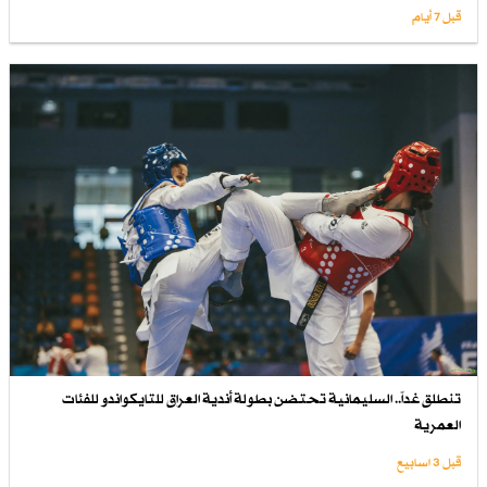
قبل 7 أيام
تنطلق غداً.. السليمانية تحتضن بطولة أندية العراق للتايكواندو للفئات
العمرية
قبل 3 اسابیع