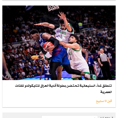
تنطلق غداً.. السليمانية تحتضن بطولة أندية العراق للتايكواندو للفئات
العمرية
قبل 3 اسابیع