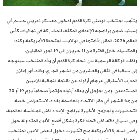
يتأهب المنتخب الوطني لكرة القدم لدخول معسكر تدريبي حاسم في
إسبانيا، ضمن برنامجه الإعدادي المكثف للمشاركة في نهائيات كأس
العالم 2026، المقرر إقامتها في الولايات المتحدة الأمريكية وكندا
والمكسيك خلال الفترة من 11 حزيران إلى 19 تموز المقبلين.
ونقلت الوكالة الرسمية عن اتحاد كرة القدم أن وفد المنتخب سيتوجه
إلى إسبانيا في الثاني والعشرين من الشهر الجاري، وذلك فور إعلان
المدرب الأسترالي غراهام أرنولد عن القائمة النهائية للاعبين
المستدعين. ومن المؤمل أن يعقد أرنولد مؤتمراً صحفياً يوم 19 أو 20
من هذا الشهر في مقر الاتحاد بالعاصمة بغداد، لاستعراض خطة
التحضيرات والملامح الأخيرة لبرنامج الإعداد الفني للمنافسة العالمية.
وفي السياق ذاته، نفى اتحاد الكرة بشكل قاطع الأنباء المتداولة حول
رفض السفارة الأمريكية منح تأشيرات دخول لبعض لاعبي المنتخب،