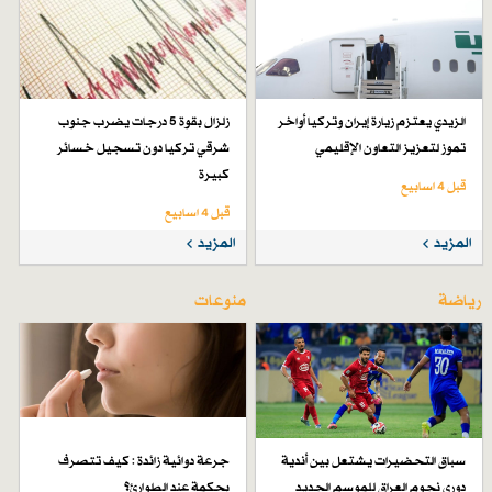
الزيدي يعتزم زيارة إيران وتركيا أواخر
زلزال بقوة 5 درجات يضرب جنوب
تموز لتعزيز التعاون الإقليمي
شرقي تركيا دون تسجيل خسائر
كبيرة
قبل 4 اسابیع
قبل 4 اسابیع
المزيد
المزيد
رياضة
منوعات
سباق التحضيرات يشتعل بين أندية
جرعة دوائية زائدة : كيف تتصرف
دوري نجوم العراق للموسم الجديد
بحكمة عند الطوارئ؟