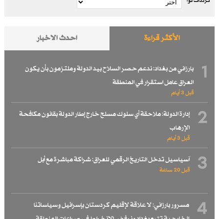
ترددات نوا
الأكثر قراءة
احدث الاخبار
1
بارزاني من بغداد: ندعم حصر السلاح بيد الدولة وملتزمون بأن يكون
العراق عامل استقرار في المنطقة
قبل 3 أيام
2
إدارة الدولة: ملاحقة أي سلوك مسلح خارج إطار الدولة بقانون مكافحة
الإرهاب
قبل 3 أيام
3
آسياسيل تدخل التاريخ الرقمي للعراق: شراكة مباشرة مع أبل
قبل 20 ساعة
4
مسرور بارزاني: لا علاقة لإقليم كردستان بإسرائيل وسياساتنا
الخارجية تتبع بغداد ونرفض الانخراط في صراعات المنطقة