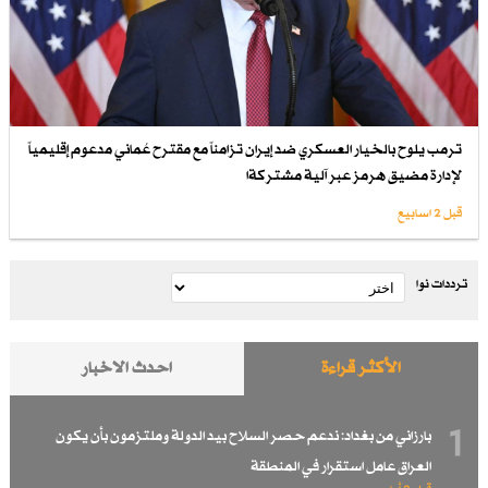
ترمب يلوح بالخيار العسكري ضد إيران تزامناً مع مقترح عُماني مدعوم إقليمياً
لإدارة مضيق هرمز عبر آلية مشتركةا
قبل 2 اسابیع
ترددات نوا
الأكثر قراءة
احدث الاخبار
1
بارزاني من بغداد: ندعم حصر السلاح بيد الدولة وملتزمون بأن يكون
العراق عامل استقرار في المنطقة