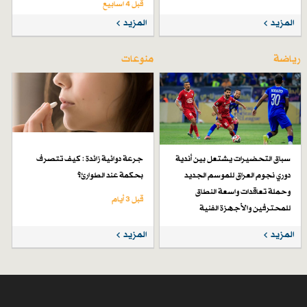
قبل 4 اسابیع
المزيد
المزيد
رياضة
منوعات
سباق التحضيرات يشتعل بين أندية
جرعة دوائية زائدة : كيف تتصرف
دوري نجوم العراق للموسم الجديد
بحكمة عند الطوارئ؟
وحملة تعاقدات واسعة النطاق
قبل 3 أيام
للمحترفين والأجهزة الفنية
قبل 7 أيام
المزيد
المزيد