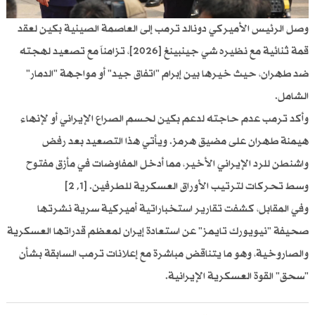
وصل الرئيس الأميركي دونالد ترمب إلى العاصمة الصينية بكين لعقد
قمة ثنائية مع نظيره شي جينبينغ [2026]، تزامناً مع تصعيد لهجته
ضد طهران، حيث خيرها بين إبرام "اتفاق جيد" أو مواجهة "الدمار"
الشامل.
وأكد ترمب عدم حاجته لدعم بكين لحسم الصراع الإيراني أو لإنهاء
هيمنة طهران على مضيق هرمز. ويأتي هذا التصعيد بعد رفض
واشنطن للرد الإيراني الأخير، مما أدخل المفاوضات في مأزق مفتوح
وسط تحركات لترتيب الأوراق العسكرية للطرفين. [1, 2]
وفي المقابل، كشفت تقارير استخباراتية أميركية سرية نشرتها
صحيفة "نيويورك تايمز" عن استعادة إيران لمعظم قدراتها العسكرية
والصاروخية، وهو ما يتناقض مباشرة مع إعلانات ترمب السابقة بشأن
"سحق" القوة العسكرية الإيرانية.