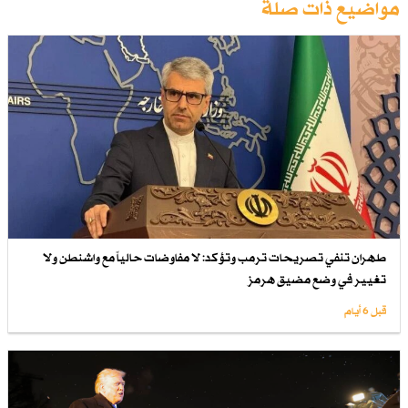
مواضيع ذات صلة
طهران تنفي تصريحات ترمب وتؤكد: لا مفاوضات حالياً مع واشنطن ولا
تغيير في وضع مضيق هرمز
قبل 6 أيام