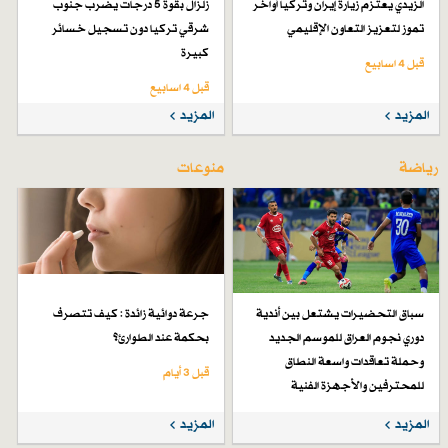
الزيدي يعتزم زيارة إيران وتركيا أواخر
زلزال بقوة 5 درجات يضرب جنوب
تموز لتعزيز التعاون الإقليمي
شرقي تركيا دون تسجيل خسائر
كبيرة
قبل 4 اسابیع
قبل 4 اسابیع
المزيد
المزيد
رياضة
منوعات
سباق التحضيرات يشتعل بين أندية
جرعة دوائية زائدة : كيف تتصرف
دوري نجوم العراق للموسم الجديد
بحكمة عند الطوارئ؟
وحملة تعاقدات واسعة النطاق
قبل 3 أيام
للمحترفين والأجهزة الفنية
قبل 7 أيام
المزيد
المزيد