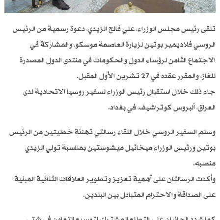
تلقى رئيس مجلس الوزراء، علي فالح الزيدي، دعوة رسمية من الرئيس
الروسي فلاديمير بوتين لزيارة العاصمة موسكو، والمشاركة في
الاجتماع الثامن لرؤساء الدول والحكومات في منتدى الدول المصدرة
للغاز، والمقرر عقده في 27 تشرين الأول المقبل.
جاء ذلك خلال استقبال رئيس الوزراء لسفير روسيا الاتحادية لدى
العراق، ألبروس كوتراشيف، في بغداد.
وسلم السفير الروسي خلال اللقاء رسالتي تهنئة خطيتين من الرئيس
بوتين ورئيس الوزراء ميخائيل ميشوستين بمناسبة تولي الزيدي
منصبه.
وأكدت الرسالتان على أهمية تعزيز وتطوير العلاقات الثنائية المبنية
على الصداقة والاحترام المتبادل بين البلدين.
كما شدد الجانبان على التطلع المشترك لتوسيع التعاون في شتى