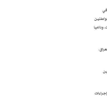
في
مواطنين
، وداعيا
راق،
ين
إجراءات