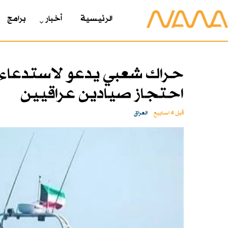
الرئیسیة
أخبار
برامج
حراك شعبي يدعو لاستدعاء ال
احتجاز صيادين عراقيين
قبل 4 اسابیع
العراق