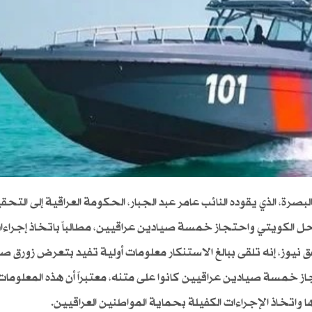
صرة، الذي يقوده النائب عامر عبد الجبار، الحكومة العراقية إلى التحق
حل الكويتي واحتجاز خمسة صيادين عراقيين، مطالباً باتخاذ إجراءا
ق نيوز، إنه تلقى ببالغ الاستنكار معلومات أولية تفيد بتعرض زورق ص
ز خمسة صيادين عراقيين كانوا على متنه، معتبراً أن هذه المعلومات
تخاذ الإجراءات الكفيلة بحماية المواطنين العراقيين.