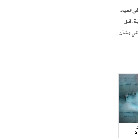
 المياه
ة، قبل
يتي بشأن
ة