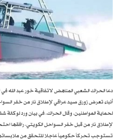
دعا الحراك الشعبي المناهض لاتفاقية خور عبد الله في الب
أنباء تعرض زورق صيد عراقي لإطلاق نار من خفر السوا
لحماية المواطنين. وقال الحراك، في بيان ورد لوكالة شف
لإطلاق نار من قبل خفر السواحل الكويتي، رافقها احتجا
تستوجب تحركاً حكومياً عاجلا للتحقق من ملابساتها وا