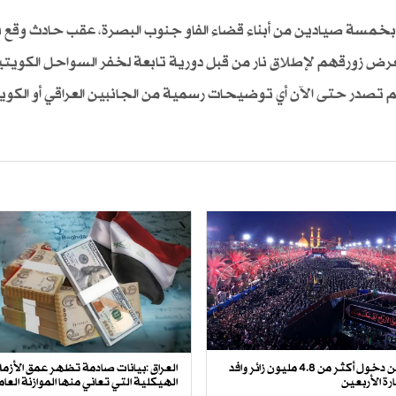
 بخمسة صيادين من أبناء قضاء الفاو جنوب البصرة، عقب حادث وقع في
رض زورقهم لإطلاق نار من قبل دورية تابعة لخفر السواحل الكويتي
لم تصدر حتى الآن أي توضيحات رسمية من الجانبين العراقي أو الكو
العراق يعلن دخول أكثر من 4.8 مليون زائر وافد
العراق :بيانات صادمة تظهر عمق الأزمة
رة الأربعين
الهيكلية التي تعاني منها الموازنة العام