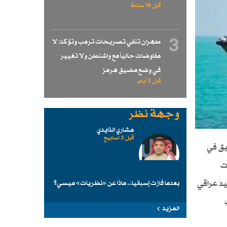
قبل 19 ساعة
3
طهران تنفي تصريحات ترمب وتؤكد: لا
مفاوضات حالياً مع واشنطن ولا تغيير
في وضع مضيق هرمز
قبل 3 أيام
وجهة نظر
مشاري الذايدي
قبل 2 اسابیع
يق في
ت
يد عراقي
بعدما فازت إسبانيا... ماذا عن «نظريات» ميسي؟
المزيد