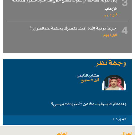
3
إدارة الدولة: ملاحقة أي سلوك مسلح خارج إطار الدولة بقانون مكافحة
الإرهاب
قبل 1 یوم
4
جرعة دوائية زائدة : كيف تتصرف بحكمة عند الطوارئ؟
قبل 1 یوم
وجهة نظر
مشاري الذايدي
قبل 2 اسابیع
بعدما فازت إسبانيا... ماذا عن «نظريات» ميسي؟
المزيد
العراق
العالم