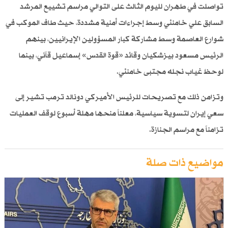
تواصلت في طهران لليوم الثالث على التوالي مراسم تشييع المرشد
السابق علي خامنئي وسط إجراءات أمنية مشددة، حيث طاف الموكب في
شوارع العاصمة وسط مشاركة كبار المسؤولين الإيرانيين، بينهم
الرئيس مسعود بيزشكيان وقائد «قوة القدس» إسماعيل قآني، بينما
لوحظ غياب نجله مجتبى خامنئي.
وتزامن ذلك مع تصريحات للرئيس الأميركي دونالد ترمب تشير إلى
سعي إيران لتسوية سياسية، معلناً منحها مهلة أسبوع لوقف العمليات
تزامناً مع مراسم الجنازة.
مواضيع ذات صلة