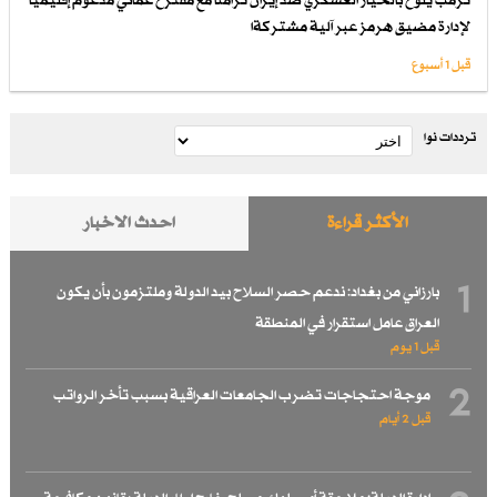
ترمب يلوح بالخيار العسكري ضد إيران تزامناً مع مقترح عُماني مدعوم إقليمياً
لإدارة مضيق هرمز عبر آلية مشتركةا
قبل 1 أسبوع
ترددات نوا
الأكثر قراءة
احدث الاخبار
1
بارزاني من بغداد: ندعم حصر السلاح بيد الدولة وملتزمون بأن يكون
العراق عامل استقرار في المنطقة
قبل 1 یوم
2
موجة احتجاجات تضرب الجامعات العراقية بسبب تأخر الرواتب
قبل 2 أيام