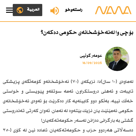
العربية
ڕاستەوخۆ
بۆچی وا لەنەخۆشخانەی حكومی دەكەن؟
عومەر گوڵپی
16/09/2025
لەماوەی (١٠ ساڵ)دا، نزیكەی (٧٠) نەخۆشخانەو كۆمەڵگەی پزیشكی
تایبەت و ئەهلی دروستكراون، ئەمە سوتفەو پێویستی و خواستی
خەڵك نییە، بەڵكو دوو كابینەیە كار دەكرێت بۆ ئەوەی نەخۆشخانەی
حكومی نەمێنێت یان نزیك بێتەوە لە نەمان، ئەوان كەرتی تەندروستی
گشتی بە بارگرانی دەزانن لەسەر حكومەتەكەیان!
دەسەڵاتی هەردوو حزب و حكومەتەكەیان، ئامادە نین لە كۆی (٣٥٠