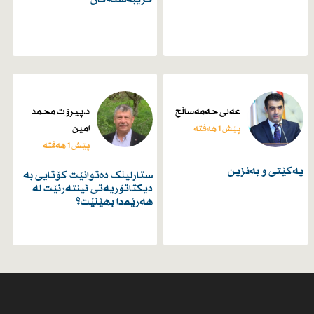
عەلی حەمەساڵح
د.پیرۆت محمد
امین
پێش 1 هەفتە
پێش 1 هەفتە
یەكێتی و بەنزین
ستارلینک دەتوانێت کۆتایی بە
دیکتاتۆریەتی ئینتەرنێت لە
هەرێمدا بهێنێت؟