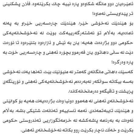
ئامێرەیان دوو مانگە شكاوەو پارە نییە چاك بكرێتەوە، فڵان پشكنینی
تر پێداویستی نەماوە!
بۆ هێندێك نەخۆشی خێرا، هێندێك چارەسەریی خێراو بە پەلە
ئامادەیە، بەڵام تۆ نەشتەرگەرییەكت بوێت لە نەخۆشخانەیەكی
حكومی دوو بژاردەت هەیە: یان بە ئێش و ئازارەوە بتلێرەوە تا نۆرەت
دێت لە ساڵی داهاتوو، یان فەرموو بچۆرە ئەهلی و چارەسەریی خۆت بە
پارە وەرگرە!
كەسێك داهاتی مانگانەی كەمتر لە ملیۆنێك بێت، تەنها یەك نەخۆشی
بەسە بیكاتە سواڵكەر لەبەردەم نەخۆشخانەیەكی ئەهلی و نۆڕینگەی
پزیشك و تاقیگەو دەرمانخانەكاندا.
نەخۆشخانەی ئەهلی لە هەموو دونیا وەك بژاردەیەك هەیە بۆ كوالێتی
و هێندێك تایبەتمەندی، ئەمە ئاساییەو تەنانەت شتێكی باشە، بەڵام
نەوەك بە بەرنامە پاشەكشە لە خزمەتگوزاریی تەندروستی حكومی
بكرێت و خەڵك ناچار بكرێت ڕوو بكاتە نەخۆشخانەی ئەهلی.