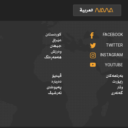
FACEBOOK
کوردستان
عێراق
TWITTER
جیهان
وەرزش
INSTAGRAM
هەمەڕەنگ
YOUTUBE
بەرنامەکان
ڤیدیۆ
ڕاپۆرت
دەربارە
وتار
پەیوەندی
گەلەری
ئەرشیڤ