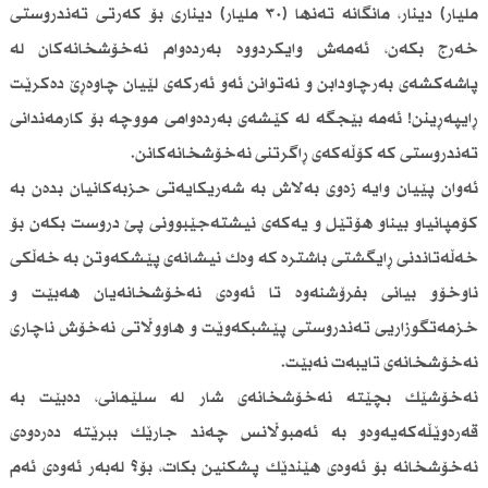
ملیار) دینار، مانگانە تەنها (٣٠ ملیار) دیناری بۆ كەرتی تەندروستی
خەرج بكەن، ئەمەش وایكردووە بەردەوام نەخۆشخانەكان لە
پاشەكشەی بەرچاودابن و نەتوانن ئەو ئەركەی لێیان چاوەڕێ دەكرێت
ڕایپەڕینن! ئەمە بێجگە لە كێشەی بەردەوامی مووچە بۆ كارمەندانی
تەندروستی كە كۆڵەكەی ڕاگرتنی نەخۆشخانەكانن.
ئەوان پێیان وایە زەوی بەلاش بە شەریكایەتی حزبەكانیان بدەن بە
كۆمپانیاو بیناو هۆتێل و یەكەی نیشتەجێبوونی پێ دروست بكەن بۆ
خەڵەتاندنی ڕایگشتی باشترە كە وەك نیشانەی پێشكەوتن بە خەڵكی
ناوخۆو بیانی بفرۆشنەوە تا ئەوەی نەخۆشخانەیان هەبێت و
خزمەتگوزاریی تەندروستی پێشبكەوێت و هاووڵاتی نەخۆش ناچاری
نەخۆشخانەی تایبەت نەبێت.
نەخۆشێك بچێتە نەخۆشخانەی شار لە سلێمانی، دەبێت بە
قەرەوێڵەكەیەوەو بە ئەمبوڵانس چەند جارێك ببرێتە دەرەوەی
نەخۆشخانە بۆ ئەوەی هێندێك پشكنین بكات، بۆ؟ لەبەر ئەوەی ئەم