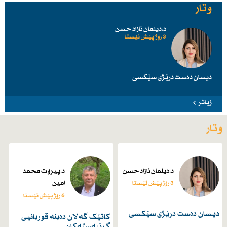
وتار
د.دیلمان ئازاد حسن
3 رۆژ پێش ئێستا
دیسان دەست درێژی سێكسی
زیاتر
وتار
د.دیلمان ئازاد حسن
د.پیرۆت محمد
امین
3 رۆژ پێش ئێستا
6 رۆژ پێش ئێستا
دیسان دەست درێژی سێكسی
کاتێک گەلان دەبنە قوربانیی
گرێبەستەکان