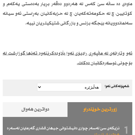
ماوەی دە ساڵە سێ كەس لە هەردوو دەڤەر بڕیار بەدەستی یەكەم و
كۆتایین، چ لە حكومەتەكەیان، چ لە حزبەكانیان، بەڕاستی ئەو سیانە
سەلماندوویانە بێجگە بزنس و بازرگانی شتێكیتریان نییە.
ئەو وتارانەی لە ماڵپەڕی رادیۆی نەوا بڵاودەكرێنەوە تەنها گوزارشت لە
بۆچونی نوسەرەكانیان دەكات.
شەپۆلەکانی نەوا
زۆرترین خوێندراو
دواترین هەواڵ
1
نزیكەی سێ لەسەر چواری دانیشتوانی جیهان فشاری گەرمایان لەسەرە
6 رۆژ پێش ئێستا