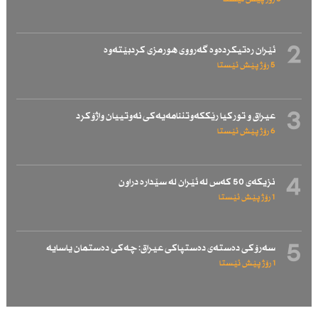
2
ئێران رەتیكردەوە گەرووی هورمزی كردبێتەوە
5 رۆژ پێش ئێستا
3
عیراق و توركیا رێككەوتننامەیەكی نەوتییان واژۆكرد
6 رۆژ پێش ئێستا
4
نزیكەی 50 كەس لە ئێران لە سێدارە دراون
1 رۆژ پێش ئێستا
5
سەرۆكی دەستەی دەستپاكی عیراق: چەكی دەستمان یاسایە
1 رۆژ پێش ئێستا