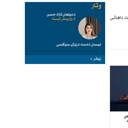
وتار
د.دیلمان ئازاد حسن
ت داهاتی
2 رۆژ پێش ئێستا
دیسان دەست درێژی سێكسی
زیاتر
ەی