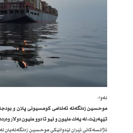
نەوا-
موحسین زەنگەنە ئەندامی كۆمسیۆنی پلان و بودجە ل
تێپەڕێت، لە یەك ملیۆن و نیو تا دوو ملیۆن دۆلار وەرد
ئاژانسەكانی ئێران لێدوانێكی موحسین زەنگەنەیان لەبار