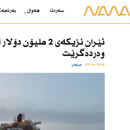
سەرەتا
هەواڵ
بەرنامەک
ئێران نزیكەی 2 
وەردەگرێت
07/06/2026
جیهان