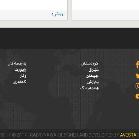
زیاتر
کوردستان
بەرنامەکان
عێراق
ڕاپۆرت
جیهان
وتار
وەرزش
گەلەری
هەمەڕەنگ
IGHT © 2017 - RADIO NAWA. DESIGNED AND DEVELOPED BY
AVESTA