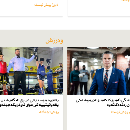
2 رۆژ پێش ئێستا
وەرزش
ەنگی ئەمریكا كەمبونەی موشەكی
یانەی مامۆستایانی عیراق لە گەیشتن ب
ن رەتدەكاتەوە
پاڵەوانێتییەكی موای تای نزیكدەبێتەو
پێش 1 هەفتە