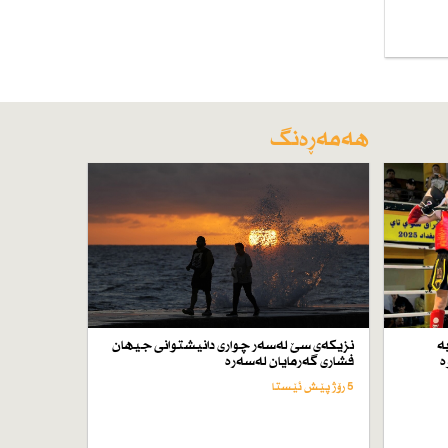
هەمەڕەنگ
ە
نزیكەی سێ لەسەر چواری دانیشتوانی جیهان
ە
فشاری گەرمایان لەسەرە
5 رۆژ پێش ئێستا