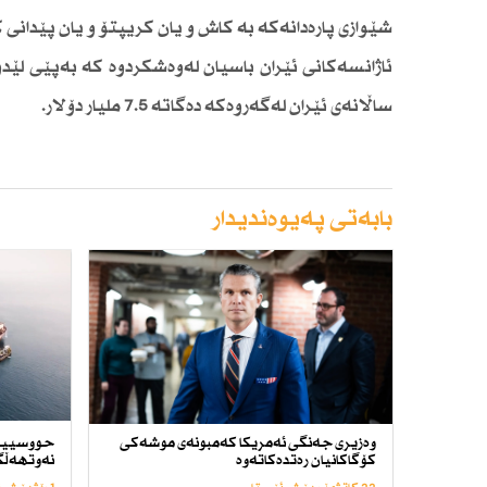
شێوازی پارەدانەكە بە كاش و یان كریپتۆ و یان پێدانی
ئاژانسەكانی ئێران باسیان لەوەشكردوە كە بەپێی لێد
ساڵانەی ئێران لەگەروەكە دەگاتە 7.5 ملیار دۆلار.
بابەتی پەیوەندیدار
وەزیری جەنگی ئەمریكا كەمبونەی موشەكی
حووسییە
كۆگاكانیان رەتدەكاتەوە
نەوتهەڵگر