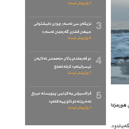
7 رۆژ پێش ئێستا
3
نزیكەی سێ لەسەر چواری دانیشتوانی
جیهان فشاری گەرمایان لەسەرە
5 رۆژ پێش ئێستا
4
دو فەرماندەی باڵای حەممـاس لەلایەن
ئیسرائیلەوە كرانە ئامانج
7 رۆژ پێش ئێستا
5
فراكسیۆنی یەكێتیی: پێویستە عیراق
نەخرێتە ناو ئاڵۆزییەكانەوە
هورمزدا
7 رۆژ پێش ئێستا
ەیاندوە،