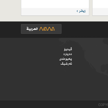
زیاتر
ڤیدیۆ
دەربارە
پەیوەندی
ئەرشیڤ
COPYR