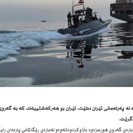
ە پەرلەمانی ئێران دەڵێت، ئێران بۆ هەركەشتییەك كە بە گەروی 
ەگرێت.
ەی گەروی هورمزەوە بڵاوكردوەتەوەو لەبارەی رێگاكانی پارەدان رایگ