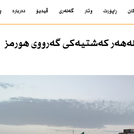
ان
ڕاپۆرت
وتار
گەلەری
ڤیدیۆ
دەربارە
پ
ملیۆن دۆلار لەهەر كەشتیەكی گەرووی هورمز