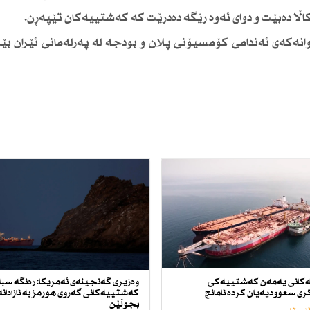
 كاڵا دەبێت و دوای ئەوە رێگە دەدرێت كە كەشتییەكان تێپەڕن.
وانەكەی ئەندامی كۆمسیۆنی پلان و بودجە لە پەرلەمانی ئێران بێ
كانی یەمەن كەشتییەكی
وەزیری گەنجینەی ئەمریكا: رەنگە سب
ی سعوودیەیان كردە ئامانج
كەشتییەكانی گەروی هورمز بە ئازادانە
بجوڵێن