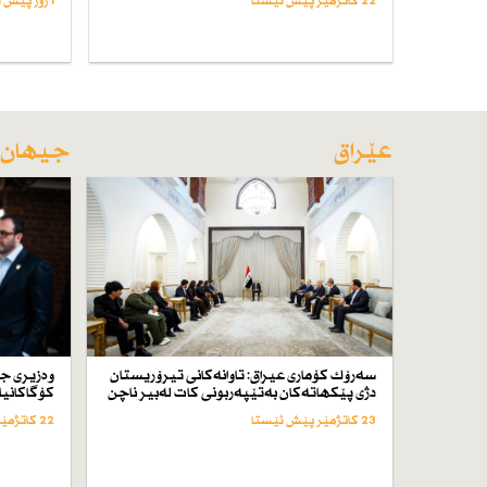
22 کاتژمێر پێش ئێستا
1 رۆژ پێش ئێستا
عێراق
جیهان
سەرۆك كۆماری عیراق: تاوانەكانی تیرۆریستان
وەزیری ج
دژی پێكهاتەكان بەتێپەربونی كات لەبیر ناچن
كۆگاكانیا
23 کاتژمێر پێش ئێستا
22 کاتژمێر پێش ئێستا