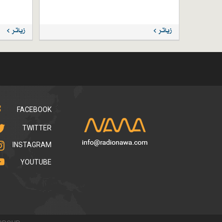
زیاتر
زیاتر
FACEBOOK
TWITTER
INSTAGRAM
YOUTUBE