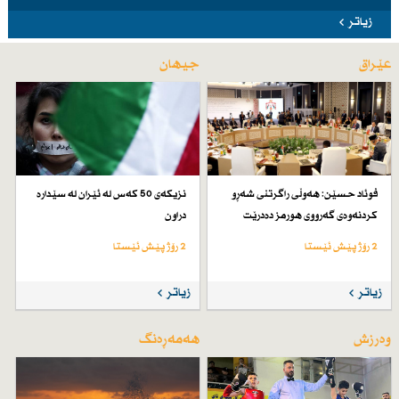
زیاتر
عێراق
جیهان
فوئاد حسێن: هەوڵی راگرتنی شەڕو
نزیكەی 50 كەس لە ئێران لە سێدارە
كردنەوەی گەرووی هورمز دەدرێت
دراون
2 رۆژ پێش ئێستا
2 رۆژ پێش ئێستا
زیاتر
زیاتر
وەرزش
هەمەڕەنگ