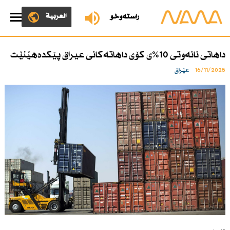
العربية
ڕاستەوخۆ
داهاتی نانەوتی 10%ی كۆی داهاتەكانی عیراق پێكدەهێنێت
16/11/2025
عێراق