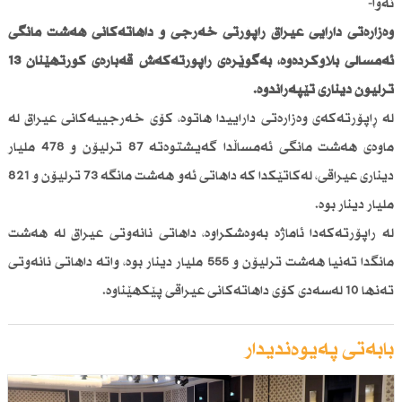
نەوا-
وەزارەتی دارایی عیراق راپۆرتی خەرجی و داهاتەكانی هەشت مانگی
ئەمساڵی بڵاوكردەوە، بەگوێرەی راپۆرتەكەش قەبارەی كورتهێنان 13
ترلیۆن دیناری تێپەڕاندوە.
لە ڕاپۆرتەكەی وەزارەتی داراییدا هاتوە، كۆی خەرجییەكانی عیراق لە
ماوەی هەشت مانگی ئەمساڵدا گەیشتوەتە 87 ترلیۆن و 478 ملیار
دیناری عیراقی، لەكاتێكدا كە داهاتی ئەو هەشت مانگە 73 ترلیۆن و 821
ملیار دینار بوە.
لە راپۆرتەكەدا ئاماژە بەوەشكراوە، داهاتی نانەوتی عیراق لە هەشت
مانگدا تەنیا هەشت ترلیۆن و 555 ملیار دینار بوە، واتە داهاتی نانەوتی
تەنها 10 لەسەدی كۆی داهاتەكانی عیراقی پێكهێناوە.
بابەتی پەیوەندیدار