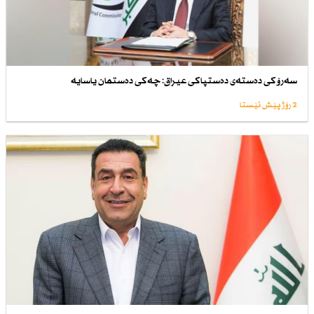
سەرۆكی دەستەی دەستپاكی عیراق: چەكی دەستمان یاسایە
2 رۆژ پێش ئێستا