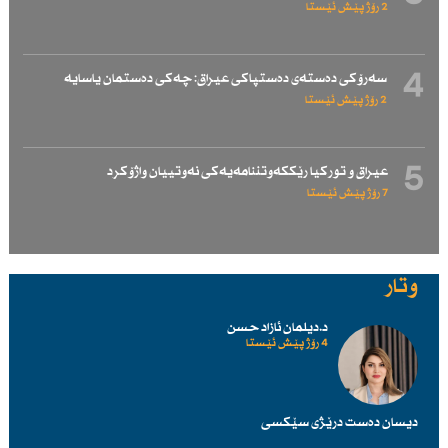
2 رۆژ پێش ئێستا
4
سەرۆكی دەستەی دەستپاكی عیراق: چەكی دەستمان یاسایە
2 رۆژ پێش ئێستا
5
عیراق و توركیا رێككەوتننامەیەكی نەوتییان واژۆكرد
7 رۆژ پێش ئێستا
وتار
د.دیلمان ئازاد حسن
4 رۆژ پێش ئێستا
دیسان دەست درێژی سێكسی