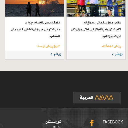
یانەی مامۆستایانی عیراق لە
نزیكەی سێ لەسەر چواری
گەیشتن بە پاڵەوانێتییەكی موای تای
دانیشتوانی جیهان فشاری گەرمایان
نزیكدەبێتەوە
لەسەرە
پێش 1 هەفتە
7 رۆژ پێش ئێستا
زیاتر
زیاتر
FACEBOOK
کوردستان
عێراق