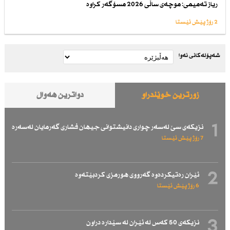
ریاز تەمیمی: موچەی ساڵی 2026 مسۆگەر كراوە
2 رۆژ پێش ئێستا
شەپۆلەکانی نەوا
زۆرترین خوێندراو
دواترین هەواڵ
1
نزیكەی سێ لەسەر چواری دانیشتوانی جیهان فشاری گەرمایان لەسەرە
7 رۆژ پێش ئێستا
2
ئێران رەتیكردەوە گەرووی هورمزی كردبێتەوە
6 رۆژ پێش ئێستا
3
نزیكەی 50 كەس لە ئێران لە سێدارە دراون