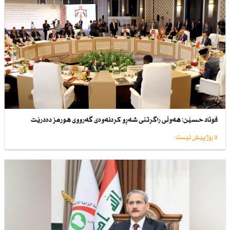
فوئاد حسێن: هەوڵی راگرتنی شەڕو كردنەوەی گەرووی هورمز دەدرێت
2 رۆژ پێش ئێستا