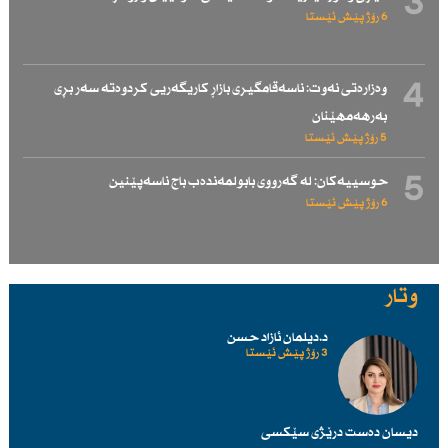
3
6 رۆژ پێش ئێستا
4
وەزارەتی نەوت: ناسەقامگیری بازاڕ كاریگەریی كردوەتە سەر بڕی
بەرهەمهێنان
5 رۆژ پێش ئێستا
5
حوسییەكان: لە گەرووی بابولمەندەب باج ناسەپێنین
6 رۆژ پێش ئێستا
وتار
د.دیلمان ئازاد حسن
3 رۆژ پێش ئێستا
دیسان دەست درێژی سێكسی