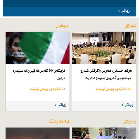
زیاتر
عێراق
جیهان
فوئاد حسێن: هەوڵی راگرتنی شەڕو
نزیكەی 50 كەس لە ئێران لە سێدارە
كردنەوەی گەرووی هورمز دەدرێت
دراون
20 کاتژمێر پێش ئێستا
21 کاتژمێر پێش ئێستا
زیاتر
زیاتر
وەرزش
هەمەڕەنگ