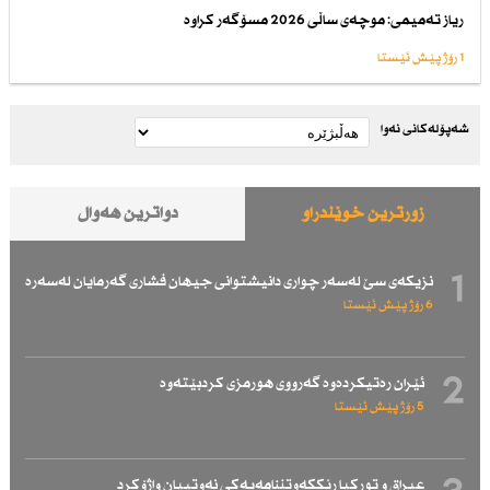
ریاز تەمیمی: موچەی ساڵی 2026 مسۆگەر كراوە
1 رۆژ پێش ئێستا
شەپۆلەکانی نەوا
زۆرترین خوێندراو
دواترین هەواڵ
1
نزیكەی سێ لەسەر چواری دانیشتوانی جیهان فشاری گەرمایان لەسەرە
6 رۆژ پێش ئێستا
2
ئێران رەتیكردەوە گەرووی هورمزی كردبێتەوە
5 رۆژ پێش ئێستا
عیراق و توركیا رێككەوتننامەیەكی نەوتییان واژۆكرد