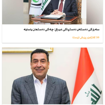
سەرۆكی دەستەی دەستپاكی عیراق: چەكی دەستمان یاسایە
20 کاتژمێر پێش ئێستا