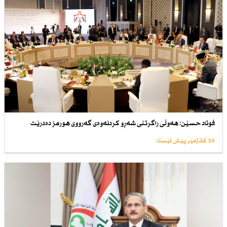
فوئاد حسێن: هەوڵی راگرتنی شەڕو كردنەوەی گەرووی هورمز دەدرێت
20 کاتژمێر پێش ئێستا