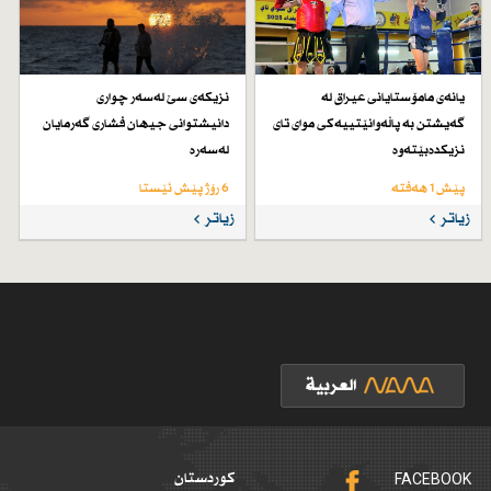
یانەی مامۆستایانی عیراق لە
نزیكەی سێ لەسەر چواری
گەیشتن بە پاڵەوانێتییەكی موای تای
دانیشتوانی جیهان فشاری گەرمایان
نزیكدەبێتەوە
لەسەرە
پێش 1 هەفتە
6 رۆژ پێش ئێستا
زیاتر
زیاتر
FACEBOOK
کوردستان