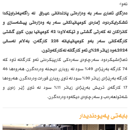
نەوا-
دەزگای ئاماری سەر بە وەزارەتی پلاندانانی عیراق لە راگەیەنراوێكدا
ئاشكرایكردوە، ژمارەی كۆمپانیاكانی سەر بە وەزارەتی پیشەسازی و
كانزاكان لە كەرتی گشتی و تێكەڵاودا 42 كۆمپانیا بون، كۆی گشتی
كارگەكانی سەر بەو كۆمپانیایانە 225 كارگەن، بەڵام لەساڵی
2024ـەوە زیاتر 25%ی ئەو كارگانە لەكاركەوتون.
ئاماژەشیكردوە، سەرچاوەی سەرەكی كارپێكردنی ئەو كارگانە ئاوە كە
74 كارگە بەڕێژەی 49% سود لە روباری دیجلە وەردەگرن، هەروەها 46
كارگە بەڕێژەی زیاتر 30% سود لە ئاوی ڕوباری فورات وەردەگرن، هەروەها
17 كارگەی تریش بەڕێژەی زیاتر 11% سود لە ئاوی ژێر زەوی و
شەتولعەرەب و سەرچاوەی دیكەوە وەردەگرن.
بابەتی پەیوەندیدار