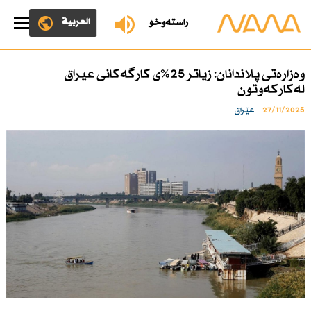
العربية
ڕاستەوخۆ
وەزارەتی پلاندانان: زیاتر 25%ی كارگەكانی عیراق
لەكاركەوتون
27/11/2025
عێراق