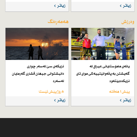
زیاتر
زیاتر
وەرزش
هەمەڕەنگ
یانەی مامۆستایانی عیراق لە
نزیكەی سێ لەسەر چواری
گەیشتن بە پاڵەوانێتییەكی موای تای
دانیشتوانی جیهان فشاری گەرمایان
نزیكدەبێتەوە
لەسەرە
پێش 1 هەفتە
6 رۆژ پێش ئێستا
زیاتر
زیاتر