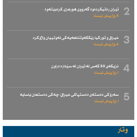
2
ئێران رەتیكردەوە گەرووی هورمزی كردبێتەوە
5 رۆژ پێش ئێستا
3
عیراق و توركیا رێككەوتننامەیەكی نەوتییان واژۆكرد
6 رۆژ پێش ئێستا
4
نزیكەی 50 كەس لە ئێران لە سێدارە دراون
1 رۆژ پێش ئێستا
5
سەرۆكی دەستەی دەستپاكی عیراق: چەكی دەستمان یاسایە
1 رۆژ پێش ئێستا
وتار