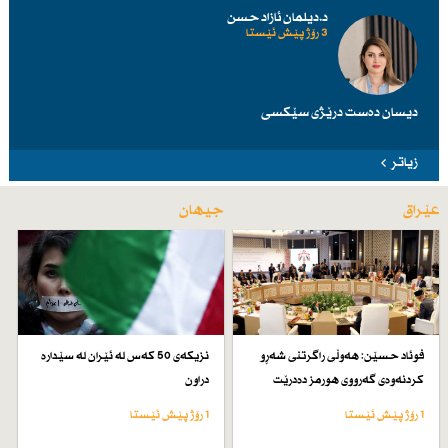
د.دیلمان ئازاد حسن
3 رۆژ پێش ئێستا
دیسان دەست درێژی سێكسی
زیاتر
عێراق
جیهان
فوئاد حسێن: هەوڵی راگرتنی شەڕو
نزیكەی 50 كەس لە ئێران لە سێدارە
كردنەوەی گەرووی هورمز دەدرێت
دراون
1 رۆژ پێش ئێستا
1 رۆژ پێش ئێستا