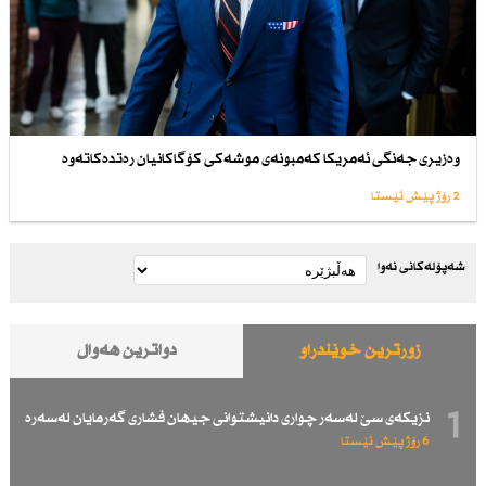
وەزیری جەنگی ئەمریكا كەمبونەی موشەكی كۆگاكانیان رەتدەكاتەوە
2 رۆژ پێش ئێستا
شەپۆلەکانی نەوا
زۆرترین خوێندراو
دواترین هەواڵ
1
نزیكەی سێ لەسەر چواری دانیشتوانی جیهان فشاری گەرمایان لەسەرە
6 رۆژ پێش ئێستا