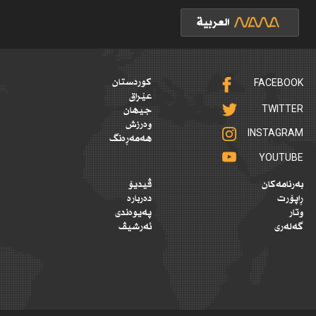
FACEBOOK
کوردستان
عێراق
TWITTER
جیهان
وەرزش
INSTAGRAM
هەمەڕەنگ
YOUTUBE
بەرنامەکان
ڤیدیۆ
ڕاپۆرت
دەربارە
وتار
پەیوەندی
گەلەری
ئەرشیڤ