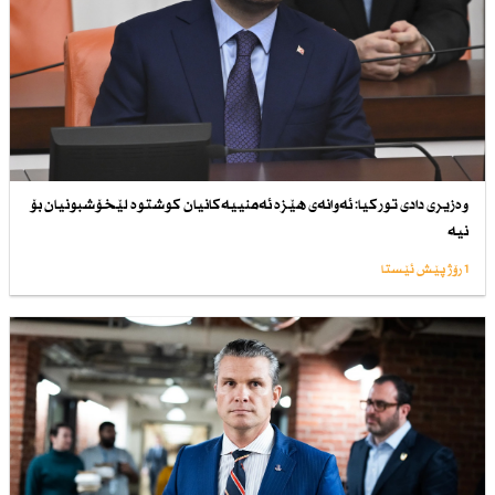
وەزیری دادی توركیا: ئەوانەی هێزە ئەمنییەكانیان كوشتوە لێخۆشبونیان بۆ
نیە
1 رۆژ پێش ئێستا