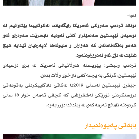
نەوا-
دۆناڵد ترەمپ سەرۆكی ئەمریكا رایگەیاند، لەكۆتاییدا بێتاوانیم لە
دۆسیەی ئێپستین سەلمێنراو كاتی ئەوەیە دابخرێت، سەرەڕای ئەو
هەمو بەڵگەنامانەی كە هەزاران و ملیۆنەها لاپەڕەیان تێدایە هیچ
شتێك لە دژی ئەو نەدۆزراوەتەوە.
ترەمپ وتیشی: پێویستە هاوڵاتیانی ئەمریكا لە بری دۆسیەی
ئێپستین، گرنگی بە پرسەكانی ناوخۆی وڵات بدەن.
جێفری ئیپستین لەساڵی 2019دا لەكاتی دادگاییكردنی بەتۆمەتی
دروستكردنی تۆڕێكی لەشفرۆشی كە كچانی تەمەن خوار 18 ساڵی
كردوەتە ئامانج تەرمەكەی لە زینداندا دۆزرایەوە.
بابەتی پەیوەندیدار