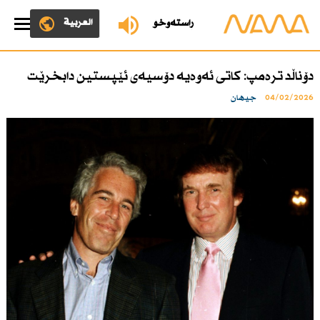
العربية
ڕاستەوخۆ
دۆناڵد ترەمپ: كاتی ئەوەیە دۆسیەی ئێپستین دابخرێت
04/02/2026
جیهان