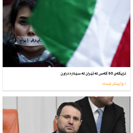
نزیكەی 50 كەس لە ئێران لە سێدارە دراون
1 رۆژ پێش ئێستا