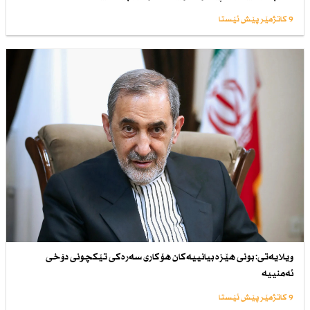
9 کاتژمێر پێش ئێستا
ویلایەتی: بونی هێزە بیانییەكان هۆكاری سەرەكی تێكچونی دۆخی
ئەمنییە
9 کاتژمێر پێش ئێستا