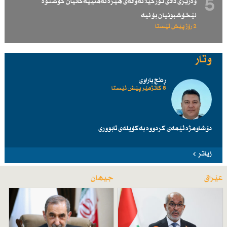
5
وەزیری دادی توركیا: ئەوانەی هێزە ئەمنییەكانیان كوشتوە
لێخۆشبونیان بۆ نیە
2 رۆژ پێش ئێستا
وتار
ڕەنج باراوی
8 کاتژمێر پێش ئێستا
دۆشاومژە ئێمەی کردووە بەکۆیلەی ئابووری
زیاتر
عێراق
جیهان