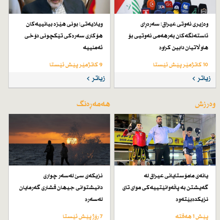
وەزیری نەوتی عیراق: سەرەڕای
ویلایەتی: بونی هێزە بیانییەكان
ئاستەنگەكان بەرهەمی نەوتیی بۆ
هۆكاری سەرەكی تێكچونی دۆخی
هاوڵاتیان دابین كراوە
ئەمنییە
10 کاتژمێر پێش ئێستا
9 کاتژمێر پێش ئێستا
زیاتر
زیاتر
وەرزش
هەمەڕەنگ
یانەی مامۆستایانی عیراق لە
نزیكەی سێ لەسەر چواری
گەیشتن بە پاڵەوانێتییەكی موای تای
دانیشتوانی جیهان فشاری گەرمایان
نزیكدەبێتەوە
لەسەرە
پێش 1 هەفتە
7 رۆژ پێش ئێستا