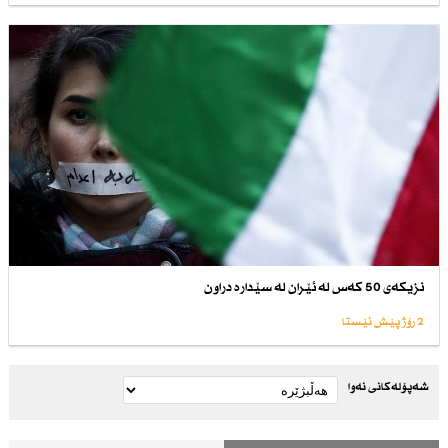
نزیكەی 50 كەس لە ئێران لە سێدارە دراون
2 رۆژ پێش ئێستا
شەپۆلەکانی نەوا