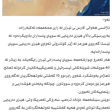
نەوا-
ئاژانسی هەواڵی 'فارس'ـی ئێران لە زاری محەممەد ئەكبەرزادە،
بەرپرسێكی باڵای هێزی دەریایی لە سوپای پاسداران بڵاویكردەوە، لە
ئێستا گەرووی هورمز لە ژێر كۆنترۆڵی تەواوی هێزی دەریایی سوپای
پاسداراندایە.
هەر ئەمڕۆ چوارشەممە، سوپای پاسدارانی ئێران رایگەیاند، بە زیاتر لە
40 مووشەك شوێنەكانی ئیسرائیل و ئەمریكییەكانیان كردۆتە ئامانج.
ئاماژەی بەوەشكرد، شەوی رابردوو 10 كەشتی نەوتهەڵگریان لەگەرووی
هورمز بۆردومان كردووە و سووتاون، چونكە پابەندی هۆشداریی و
رێنماییەكان نەبوون.
دوێنێ سێشەممە، دۆناڵد ترەمپ، سەرۆكی ئەمریكا وتی: هێزی دەریایی
ئەمەریكا توانای ئەوەی هەیە كەشتییە نەوتهەڵگرەكان بە گەرووی