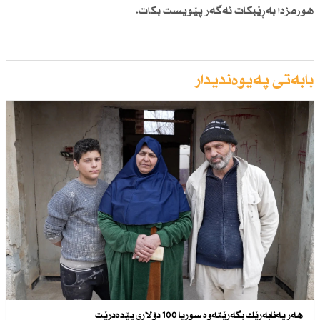
هورمزدا بەڕێبكات ئەگەر پێویست بكات.
بابەتی پەیوەندیدار
هەر پەنابەرێك بگەڕێتەوە سوریا 100 دۆلاری پێدەدرێت