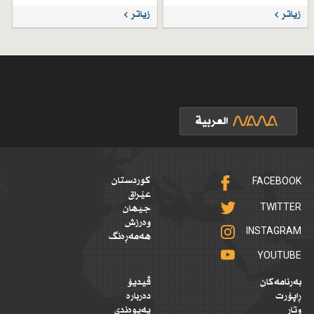
زیاتر
زیاتر
FACEBOOK
کوردستان
عێراق
TWITTER
جیهان
وەرزش
INSTAGRAM
هەمەڕەنگ
YOUTUBE
بەرنامەکان
ڤیدیۆ
ڕاپۆرت
دەربارە
وتار
پەیوەندی