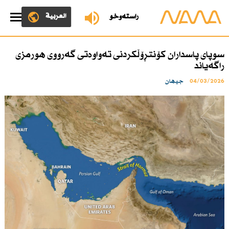
العربية
ڕاستەوخۆ
سوپای پاسداران كۆنتڕۆڵكردنی‌ تەواوەتی گەرووی هورمزی
راگەیاند
04/03/2026
جیهان