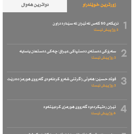
زۆرترین خوێندراو
دواترین هەواڵ
1
نزیكەی 50 كەس لە ئێران لە سێدارە دراون
2 رۆژ پێش ئێستا
2
سەرۆكی دەستەی دەستپاكی عیراق: چەكی دەستمان یاسایە
2 رۆژ پێش ئێستا
3
فوئاد حسێن: هەوڵی راگرتنی شەڕو كردنەوەی گەرووی هورمز دەدرێت
2 رۆژ پێش ئێستا
4
ئێران رەتیكردەوە گەرووی هورمزی كردبێتەوە
6 رۆژ پێش ئێستا