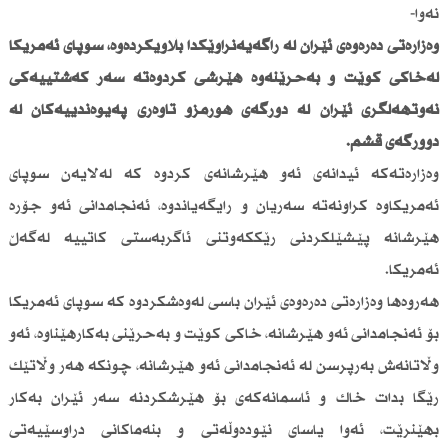
نەوا-
وەزارەتی دەرەوەی ئێران لە راگەیەنراوێكدا بڵاویكردەوە، سوپای ئەمریكا
لەخاكی كوێت و بەحرێنەوە هێرشی كردوەتە سەر كەشتییەكی
نەوتهەڵگری ئێران لە دورگەی هورمزو تاوەری پەیوەندییەكان لە
دوورگەی قشم.
وەزارەتەكە ئیدانەی ئەو هێرشانەی كردوە كە لەلایەن سوپای
ئەمریكاوە كراونەتە سەریان و رایگەیاندوە، ئەنجامدانی ئەو جۆرە
هێرشانە پێشێلكردنی رێككەوتنی ئاگربەستی كاتییە لەگەڵ
ئەمریكا.
هەروەها وەزارەتی دەرەوەی ئێران باسی لەوەشكردوە كە سوپای ئەمریكا
بۆ ئەنجامدانی ئەو هێرشانە، خاكی كوێت و بەحرێنی بەكارهێناوە، ئەو
وڵاتانەش بەرپرسن لە ئەنجامدانی ئەو هێرشانە، چونكە هەر وڵاتێك
رێگا بدات خاك و ئاسمانەكەی بۆ هێرشكردنە سەر ئێران بەكار
بهێنرێت، ئەوا یاسای نێودەوڵەتی و بنەماكانی دراوسێیەتی