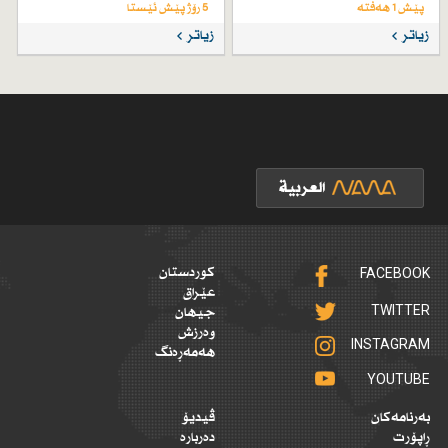
پێش 1 هەفتە
5 رۆژ پێش ئێستا
زیاتر
زیاتر
FACEBOOK
کوردستان
عێراق
TWITTER
جیهان
وەرزش
INSTAGRAM
هەمەڕەنگ
YOUTUBE
بەرنامەکان
ڤیدیۆ
ڕاپۆرت
دەربارە