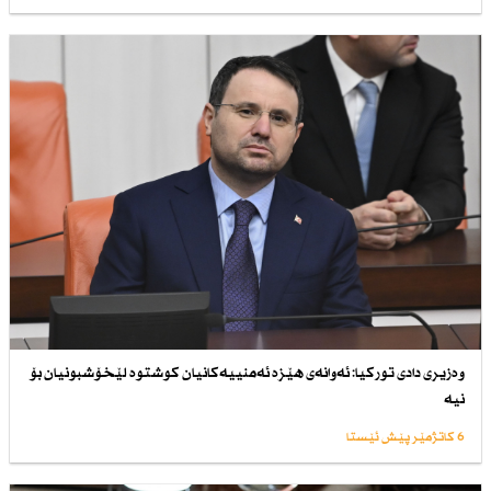
وەزیری دادی توركیا: ئەوانەی هێزە ئەمنییەكانیان كوشتوە لێخۆشبونیان بۆ
نیە
6 کاتژمێر پێش ئێستا