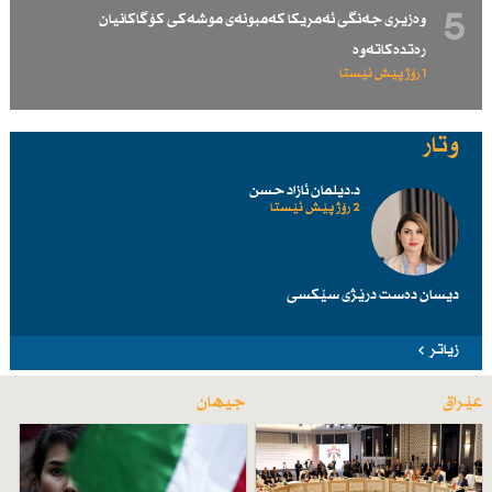
5
وەزیری جەنگی ئەمریكا كەمبونەی موشەكی كۆگاكانیان
رەتدەكاتەوە
1 رۆژ پێش ئێستا
وتار
د.دیلمان ئازاد حسن
2 رۆژ پێش ئێستا
دیسان دەست درێژی سێكسی
زیاتر
عێراق
جیهان