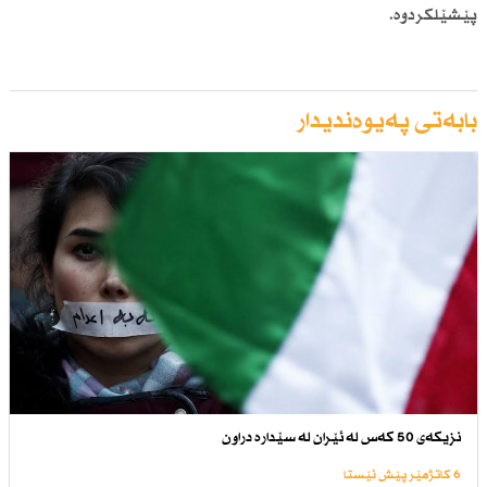
پێشێلكردوە.
بابەتی پەیوەندیدار
نزیكەی 50 كەس لە ئێران لە سێدارە دراون
6 کاتژمێر پێش ئێستا