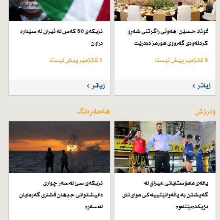
فوئاد حسێن: هەوڵی راگرتنی شەڕو
نزیكەی 50 كەس لە ئێران لە سێدارە
كردنەوەی گەرووی هورمز دەدرێت
دراون
5 کاتژمێر پێش ئێستا
6 کاتژمێر پێش ئێستا
زیاتر
زیاتر
وەرزش
هەمەڕەنگ
یانەی مامۆستایانی عیراق لە
نزیكەی سێ لەسەر چواری
گەیشتن بە پاڵەوانێتییەكی موای تای
دانیشتوانی جیهان فشاری گەرمایان
نزیكدەبێتەوە
لەسەرە