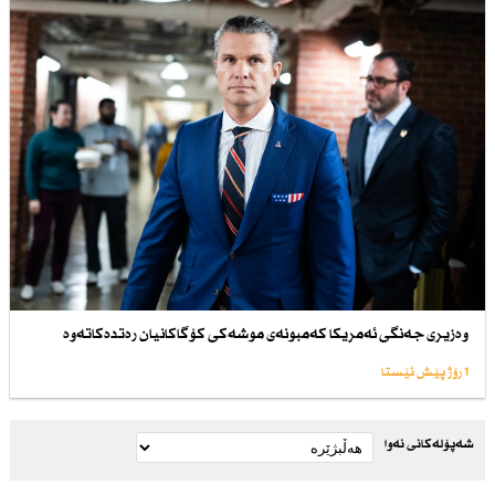
وەزیری جەنگی ئەمریكا كەمبونەی موشەكی كۆگاكانیان رەتدەكاتەوە
1 رۆژ پێش ئێستا
شەپۆلەکانی نەوا