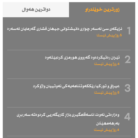
زۆرترین خوێندراو
دواترین هەواڵ
1
نزیكەی سێ لەسەر چواری دانیشتوانی جیهان فشاری گەرمایان لەسەرە
5 رۆژ پێش ئێستا
2
ئێران رەتیكردەوە گەرووی هورمزی كردبێتەوە
4 رۆژ پێش ئێستا
3
عیراق و توركیا رێككەوتننامەیەكی نەوتییان واژۆكرد
5 رۆژ پێش ئێستا
4
وەزارەتی نەوت: ناسەقامگیری بازاڕ كاریگەریی كردوەتە سەر بڕی
بەرهەمهێنان
4 رۆژ پێش ئێستا