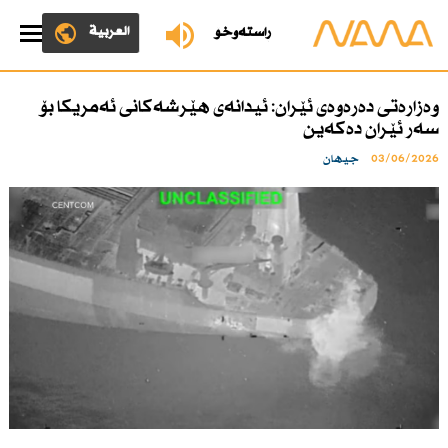
العربية
ڕاستەوخۆ
وەزارەتی دەرەوەی ئێران: ئیدانەی هێرشەكانی ئەمریكا بۆ
سەر ئێران دەكەین
03/06/2026
جیهان