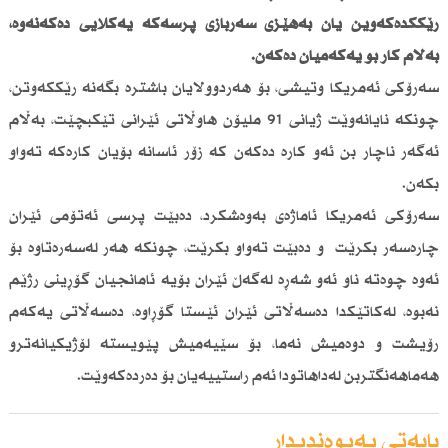
رێككدەكەوین یان بەهێزی سەربازی پرسەكە یەكلایی دەكەنەوە،
بەڵام كار بۆ یەكەمیان دەكەن.
سەرۆكی ئەمریكا وتیشی، بۆ هەردوولایان باشترە بگەنە رێككەوتن،
چونكە نایانەوێت ژیانی 91 ملیۆن هاوڵاتی ئێرانی تێكبچێت، بەڵام
ئەگەر ناچار بن ئەو كارە دەكەن كە زۆر ئاسانە بۆیان كارەكە تەواو
بكەن.
سەرۆكی ئەمریكا ئاماژەی بەوەشكرد، دەبێت پرسی ئەتۆمی ئێران
چارەسەر بكرێت و دەبێت تەواو بكرێت، چونكە هەر لەسەرەتاوە بۆ
ئەوە چوەتە ناو ئەو شەڕە لەگەڵ ئێران بۆیە ئامانجیان گۆڕینی رژێم
نەبوە، لەكاتێكدا دەسەڵاتی ئێران ئێستا گۆڕاوە، دەسەڵاتی یەكەم
رۆیشت و دوەمیش نەما، بۆ سێیەمیش پێویستە لۆژیكیانەترو
هەماهەنگتربن لەداهاتودا ئەم راستییەیان بۆ دەردەكەوێت.
بابەتی پەیوەندیدار