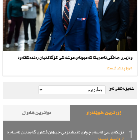
وەزیری جەنگی ئەمریكا كەمبونەی موشەكی كۆگاكانیان رەتدەكاتەوە
3 رۆژ پێش ئێستا
شەپۆلەکانی نەوا
زۆرترین خوێندراو
دواترین هەواڵ
1
نزیكەی سێ لەسەر چواری دانیشتوانی جیهان فشاری گەرمایان لەسەرە
7 رۆژ پێش ئێستا