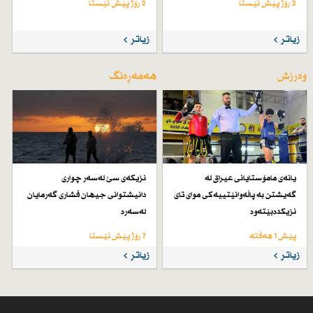
2 رۆژ پێش ئێستا
2 رۆژ پێش ئێستا
زیاتر
زیاتر
وەرزش
هەمەڕەنگ
یانەی مامۆستایانی عیراق لە
نزیكەی سێ لەسەر چواری
گەیشتن بە پاڵەوانێتییەكی موای تای
دانیشتوانی جیهان فشاری گەرمایان
نزیكدەبێتەوە
لەسەرە
پێش 1 هەفتە
7 رۆژ پێش ئێستا
زیاتر
زیاتر