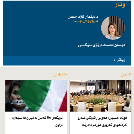
وتار
د.دیلمان ئازاد حسن
4 رۆژ پێش ئێستا
دیسان دەست درێژی سێكسی
زیاتر
عێراق
جیهان
فوئاد حسێن: هەوڵی راگرتنی شەڕو
نزیكەی 50 كەس لە ئێران لە سێدارە
كردنەوەی گەرووی هورمز دەدرێت
دراون