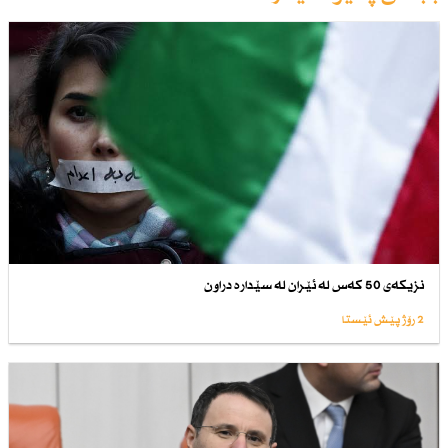
نزیكەی 50 كەس لە ئێران لە سێدارە دراون
2 رۆژ پێش ئێستا