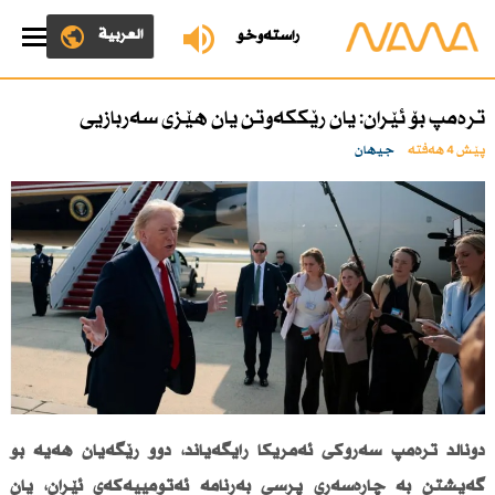
العربية
ڕاستەوخۆ
ترەمپ بۆ ئێران: یان رێككەوتن یان هێزی سەربازیی
پێش 4 هەفتە
جیهان
دۆناڵد ترەمپ سەرۆكی ئەمریكا رایگەیاند، دوو رێگەیان هەیە بۆ
گەیشتن بە چارەسەری پرسی بەرنامە ئەتۆمییەكەی ئێران، یان