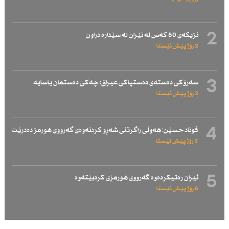
2
نزیكەی 50 كەس لە ئێران لە سێدارە دراون
2 رۆژ پێش ئێستا
3
سەرۆكی دەستەی دەستپاكی عیراق: چەكی دەستمان یاسایە
2 رۆژ پێش ئێستا
4
فوئاد حسێن: هەوڵی راگرتنی شەڕو كردنەوەی گەرووی هورمز دەدرێت
2 رۆژ پێش ئێستا
5
ئێران رەتیكردەوە گەرووی هورمزی كردبێتەوە
6 رۆژ پێش ئێستا