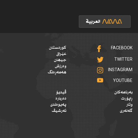
FACEBOOK
کوردستان
عێراق
TWITTER
جیهان
وەرزش
INSTAGRAM
هەمەڕەنگ
YOUTUBE
بەرنامەکان
ڤیدیۆ
ڕاپۆرت
دەربارە
وتار
پەیوەندی
گەلەری
ئەرشیڤ